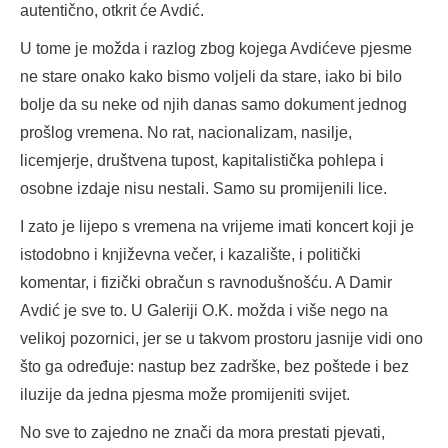
autentično, otkrit će Avdić.
U tome je možda i razlog zbog kojega Avdićeve pjesme
ne stare onako kako bismo voljeli da stare, iako bi bilo
bolje da su neke od njih danas samo dokument jednog
prošlog vremena. No rat, nacionalizam, nasilje,
licemjerje, društvena tupost, kapitalistička pohlepa i
osobne izdaje nisu nestali. Samo su promijenili lice.
I zato je lijepo s vremena na vrijeme imati koncert koji je
istodobno i književna večer, i kazalište, i politički
komentar, i fizički obračun s ravnodušnošću. A Damir
Avdić je sve to. U Galeriji O.K. možda i više nego na
velikoj pozornici, jer se u takvom prostoru jasnije vidi ono
što ga određuje: nastup bez zadrške, bez poštede i bez
iluzije da jedna pjesma može promijeniti svijet.
No sve to zajedno ne znači da mora prestati pjevati,