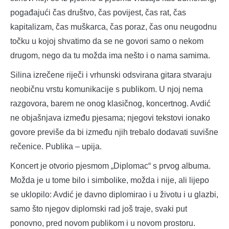
pogađajući čas društvo, čas povijest, čas rat, čas
kapitalizam, čas muškarca, čas poraz, čas onu neugodnu
točku u kojoj shvatimo da se ne govori samo o nekom
drugom, nego da tu možda ima nešto i o nama samima.
Silina izrečene riječi i vrhunski odsvirana gitara stvaraju
neobičnu vrstu komunikacije s publikom. U njoj nema
razgovora, barem ne onog klasičnog, koncertnog. Avdić
ne objašnjava između pjesama; njegovi tekstovi ionako
govore previše da bi između njih trebalo dodavati suvišne
rečenice. Publika – upija.
Koncert je otvorio pjesmom „Diplomac“ s prvog albuma.
Možda je u tome bilo i simbolike, možda i nije, ali lijepo
se uklopilo: Avdić je davno diplomirao i u životu i u glazbi,
samo što njegov diplomski rad još traje, svaki put
ponovno, pred novom publikom i u novom prostoru.