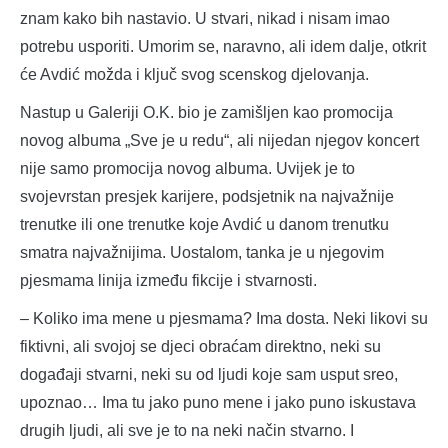
znam kako bih nastavio. U stvari, nikad i nisam imao
potrebu usporiti. Umorim se, naravno, ali idem dalje, otkrit
će Avdić možda i ključ svog scenskog djelovanja.
Nastup u Galeriji O.K. bio je zamišljen kao promocija
novog albuma „Sve je u redu“, ali nijedan njegov koncert
nije samo promocija novog albuma. Uvijek je to
svojevrstan presjek karijere, podsjetnik na najvažnije
trenutke ili one trenutke koje Avdić u danom trenutku
smatra najvažnijima. Uostalom, tanka je u njegovim
pjesmama linija između fikcije i stvarnosti.
– Koliko ima mene u pjesmama? Ima dosta. Neki likovi su
fiktivni, ali svojoj se djeci obraćam direktno, neki su
događaji stvarni, neki su od ljudi koje sam usput sreo,
upoznao… Ima tu jako puno mene i jako puno iskustava
drugih ljudi, ali sve je to na neki način stvarno. I