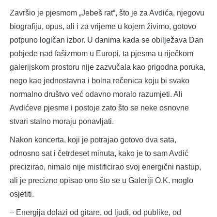
Završio je pjesmom „Jebeš rat“, što je za Avdića, njegovu
biografiju, opus, ali i za vrijeme u kojem živimo, gotovo
potpuno logičan izbor. U danima kada se obilježava Dan
pobjede nad fašizmom u Europi, ta pjesma u riječkom
galerijskom prostoru nije zazvučala kao prigodna poruka,
nego kao jednostavna i bolna rečenica koju bi svako
normalno društvo već odavno moralo razumjeti. Ali
Avdićeve pjesme i postoje zato što se neke osnovne
stvari stalno moraju ponavljati.
Nakon koncerta, koji je potrajao gotovo dva sata,
odnosno sat i četrdeset minuta, kako je to sam Avdić
precizirao, nimalo nije mistificirao svoj energični nastup,
ali je precizno opisao ono što se u Galeriji O.K. moglo
osjetiti.
– Energija dolazi od gitare, od ljudi, od publike, od