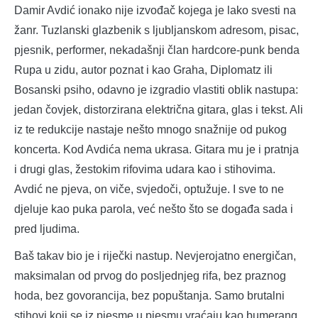
Damir Avdić ionako nije izvođač kojega je lako svesti na
žanr. Tuzlanski glazbenik s ljubljanskom adresom, pisac,
pjesnik, performer, nekadašnji član hardcore-punk benda
Rupa u zidu, autor poznat i kao Graha, Diplomatz ili
Bosanski psiho, odavno je izgradio vlastiti oblik nastupa:
jedan čovjek, distorzirana električna gitara, glas i tekst. Ali
iz te redukcije nastaje nešto mnogo snažnije od pukog
koncerta. Kod Avdića nema ukrasa. Gitara mu je i pratnja
i drugi glas, žestokim rifovima udara kao i stihovima.
Avdić ne pjeva, on viče, svjedoči, optužuje. I sve to ne
djeluje kao puka parola, već nešto što se događa sada i
pred ljudima.
Baš takav bio je i riječki nastup. Nevjerojatno energičan,
maksimalan od prvog do posljednjeg rifa, bez praznog
hoda, bez govorancija, bez popuštanja. Samo brutalni
stihovi koji se iz pjesme u pjesmu vraćaju kao bumerang,