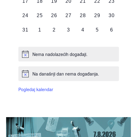
0
0
0
0
0
0
0
17
18
19
20
21
22
23
DOGAĐAJI,
DOGAĐAJI,
DOGAĐAJI,
DOGAĐAJI,
DOGAĐAJI,
DOGAĐAJI,
DOGAĐAJI
0
0
0
0
0
0
0
24
25
26
27
28
29
30
DOGAĐAJI,
DOGAĐAJI,
DOGAĐAJI,
DOGAĐAJI,
DOGAĐAJI,
DOGAĐAJI,
DOGAĐAJI
0
0
0
0
0
0
0
31
1
2
3
4
5
6
DOGAĐAJI,
DOGAĐAJI,
DOGAĐAJI,
DOGAĐAJI,
DOGAĐAJI,
DOGAĐAJI,
DOGAĐAJI
Nema nadolazećih događaji.
Na današnji dan nema događanja.
Pogledaj kalendar