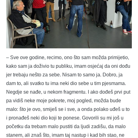
– Sve ove godine, recimo, ono što sam možda primijetio,
kako sam ja doživio tu publiku, imam osjećaj da oni dođu
jer trebaju nešto za sebe. Nisam to samo ja. Dobro, ja
dam to, ali svatko tu ima neki dio sebe u tim pjesmama.
Negdje se nađe, u nekom fragmentu. I ako dođeš prvi put
pa vidiš neke moje pokrete, moj pogled, možda bude
malo: što je ovo, smiješ se i sve, a onda polako uđeš u to
i pronađeš neki dio koji te ponese. Govorili su mi još u
početku da trebam malo pustiti da ljudi zadišu, da malo
stanem, ali znaš što, imam taj nastup i kad bih stao, ne