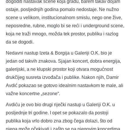
dogoditi nastavak scene koja gradu, barem takav dojam
ostaje, posljednjih godina pomalo nedostaje. Ne nužno
scene u velikom, institucionalnom smislu, nego one žive,
neposredne, rubne, moglo bi se reći i underground scene,
koja ne traži mnogo, možda tek prostor, publiku i razlog
da se dogodi.
Nedavni nastup Izeta & Borgija u Galeriji O.K. bio je
jedan od takvih znakova. Sjajan koncert, dobra energija,
galerijski, a ne klupski prostor koji otvara mogućnost
drukčijeg susreta izvođača i publike. Nakon njih, Damir
Avdić pokazao se gotovo idealnim nastavkom te male, ali
važne koncertne „sezone“.
Avdiću je ovo bio drugi riječki nastup u Galeriji O.K. u
posljednje tri godine. I opet se pokazalo da postoji
publika koja vrlo dobro zna zbog čega dolazi, što od
njega može očekivati i zašto se na njegovim koncertima