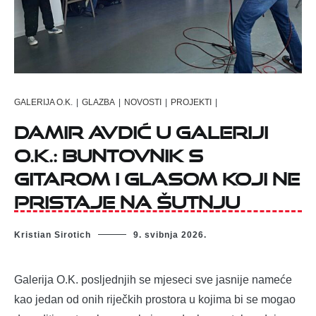
GALERIJA O.K.
|
GLAZBA
|
NOVOSTI
|
PROJEKTI
|
Damir Avdić u Galeriji
O.K.: buntovnik s
gitarom i glasom koji ne
pristaje na šutnju
Kristian Sirotich
9. svibnja 2026.
Galerija O.K. posljednjih se mjeseci sve jasnije nameće
kao jedan od onih riječkih prostora u kojima bi se mogao