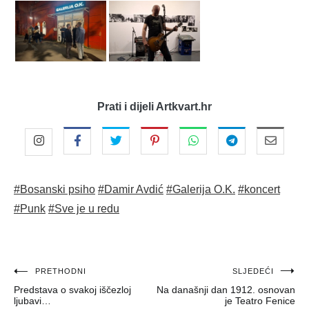
Prati i dijeli Artkvart.hr
#Bosanski psiho
#Damir Avdić
#Galerija O.K.
#koncert
#Punk
#Sve je u redu
Navigacija
PRETHODNI
SLJEDEĆI
Predstava o svakoj iščezloj
Na današnji dan 1912. osnovan
objava
ljubavi…
je Teatro Fenice