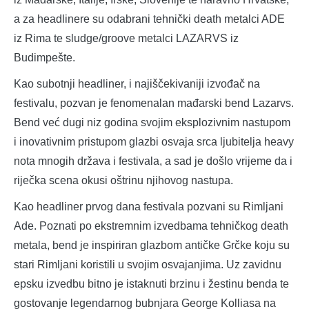
a za headlinere su odabrani tehnički death metalci ADE
iz Rima te sludge/groove metalci LAZARVS iz
Budimpešte.
Kao subotnji headliner, i najiščekivaniji izvođač na
festivalu, pozvan je fenomenalan mađarski bend Lazarvs.
Bend već dugi niz godina svojim eksplozivnim nastupom
i inovativnim pristupom glazbi osvaja srca ljubitelja heavy
nota mnogih država i festivala, a sad je došlo vrijeme da i
riječka scena okusi oštrinu njihovog nastupa.
Kao headliner prvog dana festivala pozvani su Rimljani
Ade. Poznati po ekstremnim izvedbama tehničkog death
metala, bend je inspiriran glazbom antičke Grčke koju su
stari Rimljani koristili u svojim osvajanjima. Uz zavidnu
epsku izvedbu bitno je istaknuti brzinu i žestinu benda te
gostovanje legendarnog bubnjara George Kolliasa na