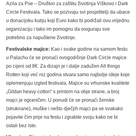
Azila za Pse – Društvo za zaštitu životinja Viškovo i Dark
Circle Festivala. Tako se pozivaju svi posjetitelji da ubace
u donacijsku kutiju koji Euro kako bi podržali ovu vrijednu
organizaciju i tako im pomognu da osiguraju sve
potrebno za napuštene životinje.
Festivalske majice:
Kao i svake godine na samom festu
u Palachu će se pronaći ovogodišnje Dark Circle majice
po cijeni od 8€. Za dizajn je i dalje zadužen All things
Rotten koji već niz godina stvara samo najbolje ideje koje
oplemenjuju izgled festivala. Majice su vrhunske kvalitete
„Gildan heavy cotton“ s printom na obje strane, a broj
majci je ograničen. U ponudi će se pronaći ženske
(strukirane), muške i nešto dječjih majci pa se svakako
pojavite čim prije na festu i zgrabite svoju kako ne bi
ostali bez iste.