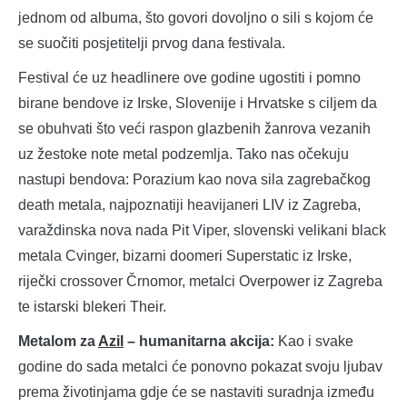
jednom od albuma, što govori dovoljno o sili s kojom će
se suočiti posjetitelji prvog dana festivala.
Festival će uz headlinere ove godine ugostiti i pomno
birane bendove iz Irske, Slovenije i Hrvatske s ciljem da
se obuhvati što veći raspon glazbenih žanrova vezanih
uz žestoke note metal podzemlja. Tako nas očekuju
nastupi bendova: Porazium kao nova sila zagrebačkog
death metala, najpoznatiji heavijaneri LIV iz Zagreba,
varaždinska nova nada Pit Viper, slovenski velikani black
metala Cvinger, bizarni doomeri Superstatic iz Irske,
riječki crossover Črnomor, metalci Overpower iz Zagreba
te istarski blekeri Their.
Metalom za
Azil
– humanitarna akcija:
Kao i svake
godine do sada metalci će ponovno pokazat svoju ljubav
prema životinjama gdje će se nastaviti suradnja između