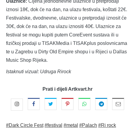
Ulaznice:
Cijena jednodnevne ulaznice u pretprodaji
iznosi 18€, dok će na dan, na ulazu festivala, koštati 22€.
Festivalske, dvodnevne, ulaznice u pretprodaji iznosit će
30€, dok će na dan, na ulazu iznositi 40€. Ulaznice za
festival se mogu kupiti putem CoreEvent sustava ili u
fizičkoj prodaji u TISAKMedia i TISAKplus poslovnicama
te u Zagrebu u Dirty Old Empire shopu i u Rijeci u Dallas
Music Shop Rijeka.
Istaknuti vizual: Udruga Rirock
Prati i dijeli Artkvart.hr
#Dark Circle Fest
#festival
#metal
#Palach
#Ri rock