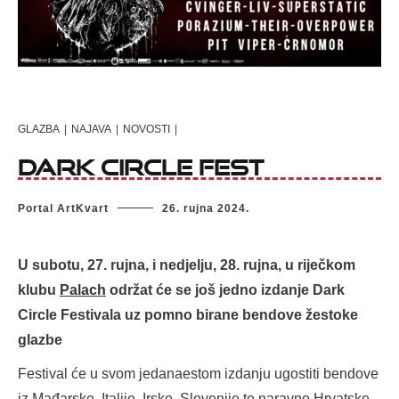
GLAZBA
|
NAJAVA
|
NOVOSTI
|
Dark Circle Fest
Portal ArtKvart
26. rujna 2024.
U subotu, 27. rujna, i nedjelju, 28. rujna, u riječkom
klubu
Palach
održat će se još jedno izdanje Dark
Circle Festivala uz pomno birane bendove žestoke
glazbe
Festival će u svom jedanaestom izdanju ugostiti bendove
iz Mađarske, Italije, Irske, Slovenije te naravno Hrvatske,