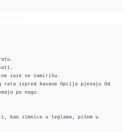


atu.

ati.

ne suze ne zamirišu.

 rata ispred kavane Opcija pjevaju Od 
maju po nogu.

i, kao zimnice u teglama, pišem u 