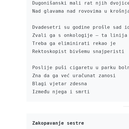
Dugonišanski mali rat njih dvojice
Nad glavama nad rovovima u krošnja
Dvadesetri su godine prošle sad id
Zvali ga s onkologije – ta linija 
Treba ga eliminirati rekao je

Rektoskopist bivšemu snajperisti

Poslije puši cigaretu u parku boln
Zna da ga već uračunat zanosi

Blagi vjetar zdesna

Zakopavanje sestre