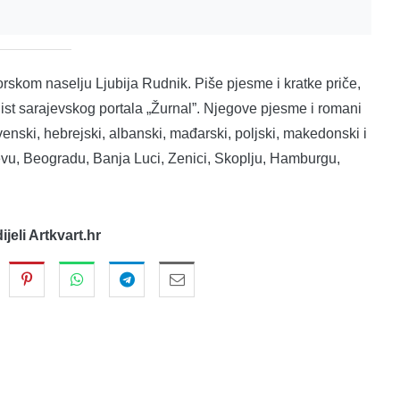
dorskom naselju Ljubija Rudnik. Piše pjesme i kratke priče,
mnist sarajevskog portala „Žurnal”. Njegove pjesme i romani
enski, hebrejski, albanski, mađarski, poljski, makedonski i
ajevu, Beogradu, Banja Luci, Zenici, Skoplju, Hamburgu,
dijeli Artkvart.hr