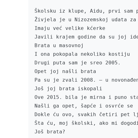
Školsku iz klupe, Aidu, prvi sam p
Živjela je u Nizozemskoj udata za 
Imaju već velike kćerke

Javili krajem godine da su joj ide
Brata u masovnoj

I ona pokopala nekoliko kostiju

Drugi puta sam je sreo 2005.

Opet joj našli brata

Pa su je zvali 2008. – u novonađen
Još joj brata iskopali

Ove 2015. bila je mirna i puno sta
Našli ga opet, šapće i osvrće se

Dokle ću ovo, svakih četiri pet lj
Šta ću, moj školski, ako mi dogodi
Još brata?
