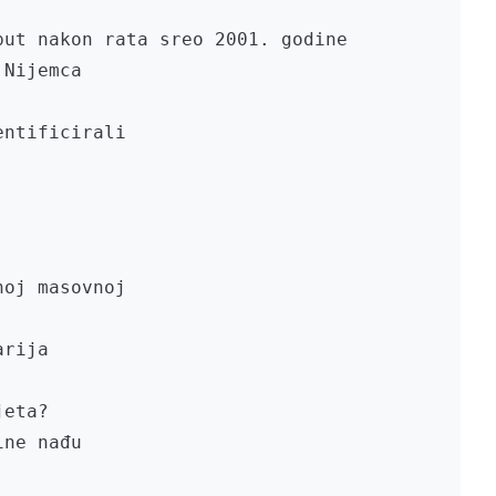
ut nakon rata sreo 2001. godine

Nijemca

ntificirali

oj masovnoj

rija

eta?

ne nađu
