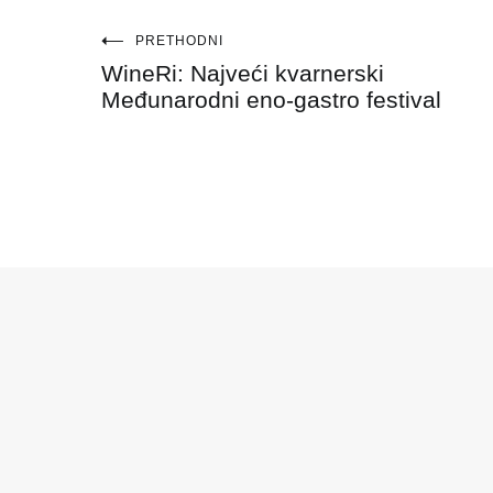
Navigacija
PRETHODNI
WineRi: Najveći kvarnerski
objava
Međunarodni eno-gastro festival