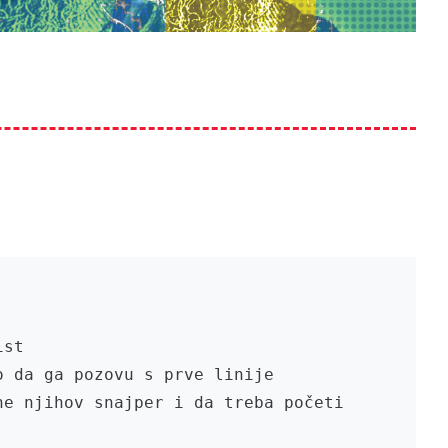
st

 da ga pozovu s prve linije

e njihov snajper i da treba početi
