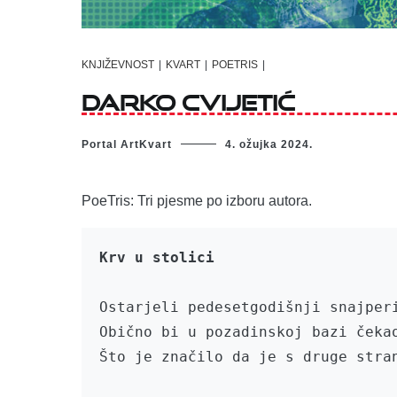
KNJIŽEVNOST
|
KVART
|
POETRIS
|
Darko Cvijetić
Portal ArtKvart
4. ožujka 2024.
PoeTris: Tri pjesme po izboru autora.
Krv u stolici
Ostarjeli pedesetgodišnji snajperi
Obično bi u pozadinskoj bazi čekao
Što je značilo da je s druge stran