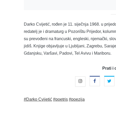
Darko Cvijetić, rođen je 11. siječnja 1968. u prije
redatelj je i dramaturg u Pozorištu Prijedor, kolu
su prevođeni na francuski, engleski, njemački, slov
jidiš. Knjige objavljuje u Ljubljani, Zagrebu, Sar
Gdanjsku, Varšavi, Padovi, Tel Avivu i Mariboru.
Prati i 
#Darko Cvijetić
#poetris
#poezija