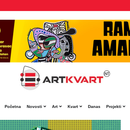
Početna
Novosti
Art
Kvart
Danas
Projekti