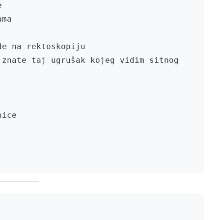


ma

e na rektoskopiju

znate taj ugrušak kojeg vidim sitnog

ice
