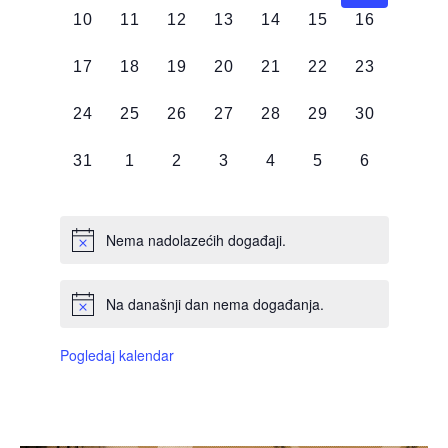
0
0
0
0
0
0
0
10
11
12
13
14
15
16
DOGAĐAJI,
DOGAĐAJI,
DOGAĐAJI,
DOGAĐAJI,
DOGAĐAJI,
DOGAĐAJI,
DOGAĐAJI
0
0
0
0
0
0
0
17
18
19
20
21
22
23
DOGAĐAJI,
DOGAĐAJI,
DOGAĐAJI,
DOGAĐAJI,
DOGAĐAJI,
DOGAĐAJI,
DOGAĐAJI
0
0
0
0
0
0
0
24
25
26
27
28
29
30
DOGAĐAJI,
DOGAĐAJI,
DOGAĐAJI,
DOGAĐAJI,
DOGAĐAJI,
DOGAĐAJI,
DOGAĐAJI
0
0
0
0
0
0
0
31
1
2
3
4
5
6
DOGAĐAJI,
DOGAĐAJI,
DOGAĐAJI,
DOGAĐAJI,
DOGAĐAJI,
DOGAĐAJI,
DOGAĐAJI
Nema nadolazećih događaji.
Na današnji dan nema događanja.
Pogledaj kalendar