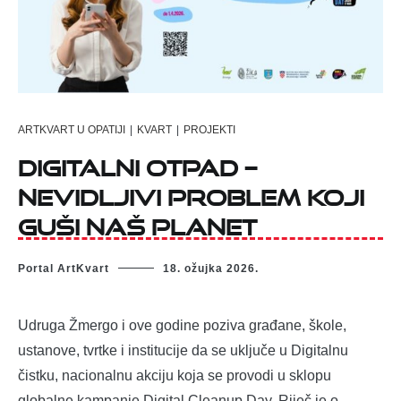
ARTKVART U OPATIJI
|
KVART
|
PROJEKTI
Digitalni otpad –
nevidljivi problem koji
guši naš planet
Portal ArtKvart
18. ožujka 2026.
Udruga Žmergo i ove godine poziva građane, škole,
ustanove, tvrtke i institucije da se uključe u Digitalnu
čistku, nacionalnu akciju koja se provodi u sklopu
globalne kampanje Digital Cleanup Day. Riječ je o