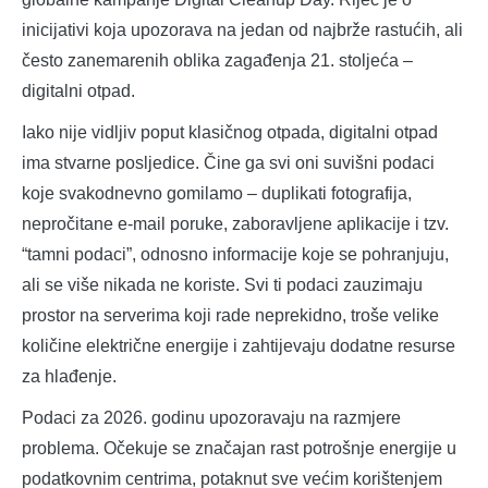
inicijativi koja upozorava na jedan od najbrže rastućih, ali
često zanemarenih oblika zagađenja 21. stoljeća –
digitalni otpad.
Iako nije vidljiv poput klasičnog otpada, digitalni otpad
ima stvarne posljedice. Čine ga svi oni suvišni podaci
koje svakodnevno gomilamo – duplikati fotografija,
nepročitane e-mail poruke, zaboravljene aplikacije i tzv.
“tamni podaci”, odnosno informacije koje se pohranjuju,
ali se više nikada ne koriste. Svi ti podaci zauzimaju
prostor na serverima koji rade neprekidno, troše velike
količine električne energije i zahtijevaju dodatne resurse
za hlađenje.
Podaci za 2026. godinu upozoravaju na razmjere
problema. Očekuje se značajan rast potrošnje energije u
podatkovnim centrima, potaknut sve većim korištenjem