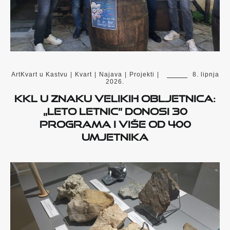
ArtKvart u Kastvu
|
Kvart
|
Najava
|
Projekti
|
8. lipnja
2026.
KKL u znaku velikih obljetnica:
„Leto letnic” donosi 30
programa i više od 400
umjetnika