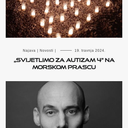
Najava
|
Novosti
|
19. travnja 2024.
„Svijetlimo za autizam 4” na
Morskom Prascu