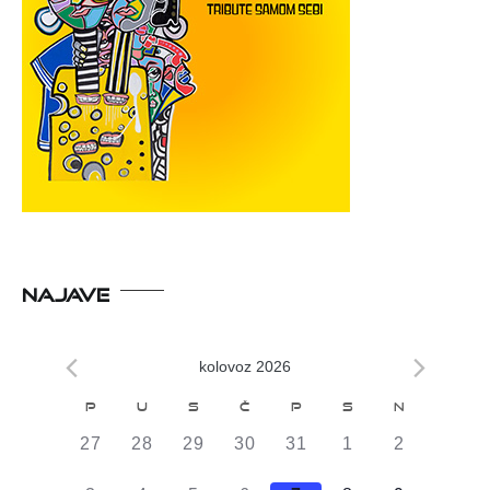
NAJAVE
kolovoz 2026
Kalendar
P
U
S
Č
P
S
N
od
0
0
0
0
0
0
0
27
28
29
30
31
1
2
Događaji
DOGAĐAJI,
DOGAĐAJI,
DOGAĐAJI,
DOGAĐAJI,
DOGAĐAJI,
DOGAĐAJI,
DOGAĐAJI