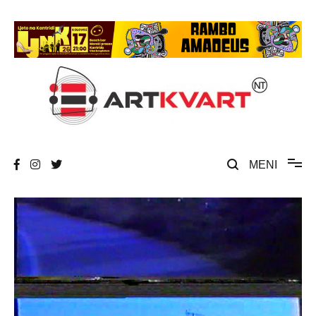
Skip
to
content
Umjetnost, kultura i društvena zbivanja
ArtKvart
MENI