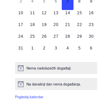
0
0
0
0
0
0
0
3
4
5
6
7
8
9
DOGAĐAJI,
DOGAĐAJI,
DOGAĐAJI,
DOGAĐAJI,
DOGAĐAJI,
DOGAĐAJI,
DOGAĐAJI
0
0
0
0
0
0
0
10
11
12
13
14
15
16
DOGAĐAJI,
DOGAĐAJI,
DOGAĐAJI,
DOGAĐAJI,
DOGAĐAJI,
DOGAĐAJI,
DOGAĐAJI
0
0
0
0
0
0
0
17
18
19
20
21
22
23
DOGAĐAJI,
DOGAĐAJI,
DOGAĐAJI,
DOGAĐAJI,
DOGAĐAJI,
DOGAĐAJI,
DOGAĐAJI
0
0
0
0
0
0
0
24
25
26
27
28
29
30
DOGAĐAJI,
DOGAĐAJI,
DOGAĐAJI,
DOGAĐAJI,
DOGAĐAJI,
DOGAĐAJI,
DOGAĐAJI
0
0
0
0
0
0
0
31
1
2
3
4
5
6
DOGAĐAJI,
DOGAĐAJI,
DOGAĐAJI,
DOGAĐAJI,
DOGAĐAJI,
DOGAĐAJI,
DOGAĐAJI
Nema nadolazećih događaji.
Na današnji dan nema događanja.
Pogledaj kalendar