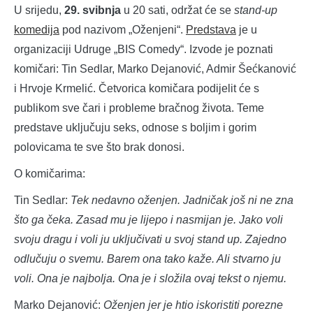
U srijedu,
29. svibnja
u 20 sati, održat će se
stand-up
komedija
pod nazivom „Oženjeni“.
Predstava
je u
organizaciji Udruge „BIS Comedy“. Izvode je poznati
komičari: Tin Sedlar, Marko Dejanović, Admir Šećkanović
i Hrvoje Krmelić. Četvorica komičara podijelit će s
publikom sve čari i probleme bračnog života. Teme
predstave uključuju seks, odnose s boljim i gorim
polovicama te sve što brak donosi.
O komičarima:
Tin Sedlar:
Tek nedavno oženjen. Jadničak još ni ne zna
što ga čeka. Zasad mu je lijepo i nasmijan je. Jako voli
svoju dragu i voli ju uključivati u svoj stand up. Zajedno
odlučuju o svemu. Barem ona tako kaže. Ali stvarno ju
voli. Ona je najbolja. Ona je i složila ovaj tekst o njemu.
Marko Dejanović:
Oženjen jer je htio iskoristiti porezne