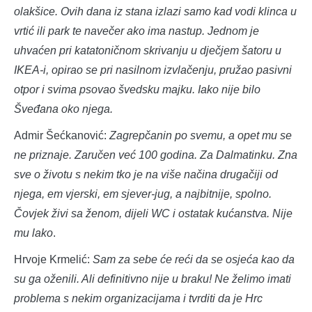
olakšice. Ovih dana iz stana izlazi samo kad vodi klinca u
vrtić ili park te navečer ako ima nastup. Jednom je
uhvaćen pri katatoničnom skrivanju u dječjem šatoru u
IKEA-i, opirao se pri nasilnom izvlačenju, pružao pasivni
otpor i svima psovao švedsku majku. Iako nije bilo
Šveđana oko njega.
Admir Šećkanović:
Zagrepčanin po svemu, a opet mu se
ne priznaje. Zaručen već 100 godina. Za Dalmatinku. Zna
sve o životu s nekim tko je na više načina drugačiji od
njega, em vjerski, em sjever-jug, a najbitnije, spolno.
Čovjek živi sa ženom, dijeli WC i ostatak kućanstva. Nije
mu lako
.
Hrvoje Krmelić:
Sam za sebe će reći da se osjeća kao da
su ga oženili. Ali definitivno nije u braku! Ne želimo imati
problema s nekim organizacijama i tvrditi da je Hrc