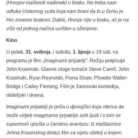
(Hrvojev maštoviti nadimak) u braku. Ne treba nam
odluka Ustavnog suda koja nam brani da to u čemu je
Hrc zovemo brakom. Dakle, Hrvoje nije u braku, ali je na
više od jednog načina uvršten u oženjene.
Kino
U petak,
31. svibnja
, i subotu,
1. lipnja
u 19 sati, na
programu je film „Imaginarni prijatelji“. Režiju potpisuje
John Krasinski. Glavne uloge tumače Steve Carell, John
Krasinski, Ryan Reynolds, Fiona Shaw, Phoebe Waller-
Bridge i Cailey Fleming. Film je žanrovski komedija,
obiteljski i drama.
Imaginarni prijatelji je priča o djevojčici koja otkriva da
može vidjeti imaginarne prijatelje svih ljudi i s tom se
supermoći upušta u čarobnu avanturu. Iz maštaonice
Johna Krasinskog dolazi film za cijelu obitelj u kojem