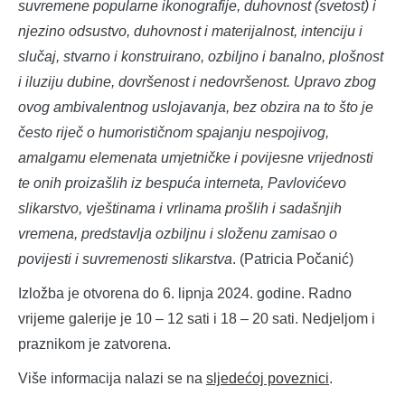
suvremene popularne ikonografije, duhovnost (svetost) i
njezino odsustvo, duhovnost i materijalnost, intenciju i
slučaj, stvarno i konstruirano, ozbiljno i banalno, plošnost
i iluziju dubine, dovršenost i nedovršenost. Upravo zbog
ovog ambivalentnog uslojavanja, bez obzira na to što je
često riječ o humorističnom spajanju nespojivog,
amalgamu elemenata umjetničke i povijesne vrijednosti
te onih proizašlih iz bespuća interneta, Pavlovićevo
slikarstvo, vještinama i vrlinama prošlih i sadašnjih
vremena, predstavlja ozbiljnu i složenu zamisao o
povijesti i suvremenosti slikarstva
. (Patricia Počanić)
Izložba je otvorena do 6. lipnja 2024. godine. Radno
vrijeme galerije je 10 – 12 sati i 18 – 20 sati. Nedjeljom i
praznikom je zatvorena.
Više informacija nalazi se na
sljedećoj poveznici
.