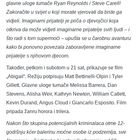
glavne uloge tumače Ryan Reynolds i Steve Carell!
Zakoračite u svijet u koji morate vjerovati da biste ga
vidjeli. Imaginarni prijatelji je priča o djevojčici koja
otkriva da može vidjeti imaginarne prijatelje svih ljudi – i
što radi s tom supermoći – upušta se u čarobnu avanturu
kako bi ponovno povezala zaboravljene imaginarne
prijatelje s njihovom djecom.
Također, petkom i subotom u 21 sat, prikazuje se film
„Abigail“. Režiju potpisuju Matt Bettinelli-Olpin i Tyler
Gillett. Glavne uloge tumače Melissa Barrera, Dan
Stevens, Alisha Weir, Kathryn Newton, William Catlett,
Kevin Durand, Angus Cloud i Giancarlo Esposito. Film
pripada žanru horora i trilera.
Nakon što skupina potencijalnih kriminalaca otme 12-
godišnju kćer balerinu moćne osobe iz podzemlja, sve