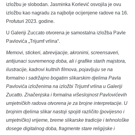
izložbu je slobodan. Jasminka Korlević osvojila je ovu
izložbu kao nagradu za najbolje ocijenjene radove na 16.
Profuturi 2023. godine.
U Galeriji Zuccato otvorena je samostalna izložba Pavle
Pavlovića „Trijumf vrlina“.
Memovi, stickeri, abrevijacije, akronimi, screensaveri,
antijunaci suvremenog doba, ali i grafike starih majstora,
ilustracije, kadrovi kultnih filmova, pojavljuju se na
formalno i sadržajno bogatim slikarskim djelima Pavla
Pavlovića izloženima na izložbi Trijumf vrlina u Galeriji
Zucatto. Značenjska i formalna višeslojnost Pavlovićevih
umjetničkih radova otvorena je za brojne interpretacije. U
brojnim djelima slikar nastoji spojiti različito (povijesno i
umjetničko) vrijeme, breme slikarske tradicije i tehnološke
dosege digitalnog doba, fragmente stare religijske i