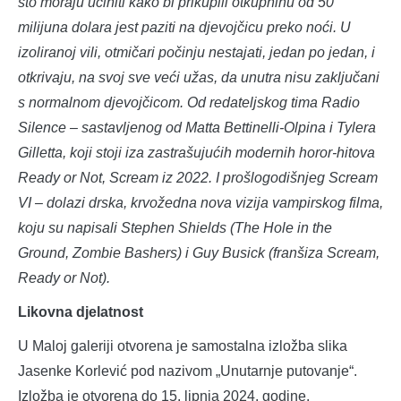
što moraju učiniti kako bi prikupili otkupninu od 50
milijuna dolara jest paziti na djevojčicu preko noći. U
izoliranoj vili, otmičari počinju nestajati, jedan po jedan, i
otkrivaju, na svoj sve veći užas, da unutra nisu zaključani
s normalnom djevojčicom. Od redateljskog tima Radio
Silence – sastavljenog od Matta Bettinelli-Olpina i Tylera
Gilletta, koji stoji iza zastrašujućih modernih horor-hitova
Ready or Not, Scream iz 2022. I prošlogodišnjeg Scream
VI – dolazi drska, krvožedna nova vizija vampirskog filma,
koju su napisali Stephen Shields (The Hole in the
Ground, Zombie Bashers) i Guy Busick (franšiza Scream,
Ready or Not).
Likovna djelatnost
U Maloj galeriji otvorena je samostalna izložba slika
Jasenke Korlević pod nazivom „Unutarnje putovanje“.
Izložba je otvorena do 15. lipnja 2024. godine.