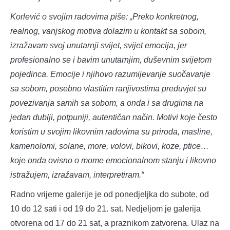
Korlević o svojim radovima piše: „Preko konkretnog,
realnog, vanjskog motiva dolazim u kontakt sa sobom,
izražavam svoj unutarnji svijet, svijet emocija, jer
profesionalno se i bavim unutarnjim, duševnim svijetom
pojedinca. Emocije i njihovo razumijevanje suočavanje
sa sobom, posebno vlastitim ranjivostima preduvjet su
povezivanja samih sa sobom, a onda i sa drugima na
jedan dublji, potpuniji, autentičan način. Motivi koje često
koristim u svojim likovnim radovima su priroda, masline,
kamenolomi, solane, more, volovi, bikovi, koze, ptice…
koje onda ovisno o mome emocionalnom stanju i likovno
istražujem, izražavam, interpretiram.“
Radno vrijeme galerije je od ponedjeljka do subote, od
10 do 12 sati i od 19 do 21. sat. Nedjeljom je galerija
otvorena od 17 do 21 sat, a praznikom zatvorena. Ulaz na