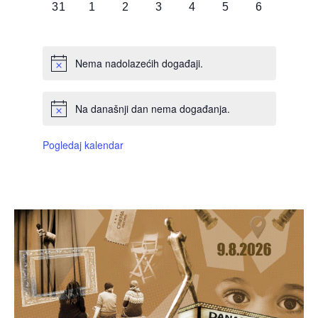
0
0
0
0
0
0
0
31
1
2
3
4
5
6
DOGAĐAJI,
DOGAĐAJI,
DOGAĐAJI,
DOGAĐAJI,
DOGAĐAJI,
DOGAĐAJI,
DOGAĐAJI
Nema nadolazećih događaji.
Na današnji dan nema događanja.
Pogledaj kalendar