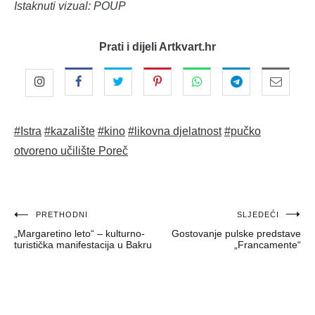
Istaknuti vizual: POUP
Prati i dijeli Artkvart.hr
#Istra
#kazalište
#kino
#likovna djelatnost
#pučko
otvoreno učilište Poreč
Navigacija
PRETHODNI
SLJEDEĆI
„Margaretino leto“ – kulturno-
Gostovanje pulske predstave
objava
turistička manifestacija u Bakru
„Francamente“