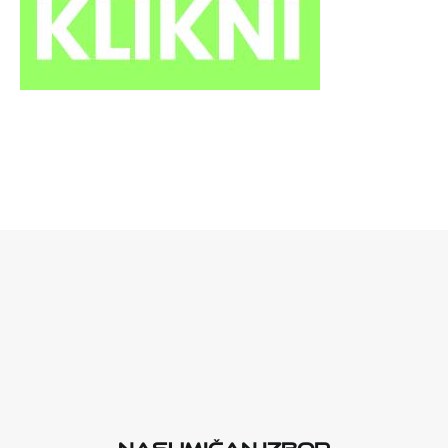
Nasumičan izbor