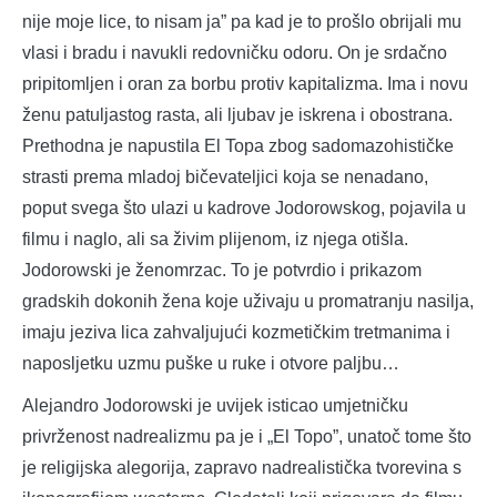
nije moje lice, to nisam ja” pa kad je to prošlo obrijali mu
vlasi i bradu i navukli redovničku odoru. On je srdačno
pripitomljen i oran za borbu protiv kapitalizma. Ima i novu
ženu patuljastog rasta, ali ljubav je iskrena i obostrana.
Prethodna je napustila El Topa zbog sadomazohističke
strasti prema mladoj bičevateljici koja se nenadano,
poput svega što ulazi u kadrove Jodorowskog, pojavila u
filmu i naglo, ali sa živim plijenom, iz njega otišla.
Jodorowski je ženomrzac. To je potvrdio i prikazom
gradskih dokonih žena koje uživaju u promatranju nasilja,
imaju jeziva lica zahvaljujući kozmetičkim tretmanima i
naposljetku uzmu puške u ruke i otvore paljbu…
Alejandro Jodorowski je uvijek isticao umjetničku
privrženost nadrealizmu pa je i „El Topo”, unatoč tome što
je religijska alegorija, zapravo nadrealistička tvorevina s