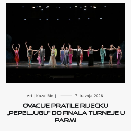
Art
|
Kazalište
|
7. travnja 2026.
Ovacije pratile riječku
„Pepeljugu“ do finala turneje u
Parmi