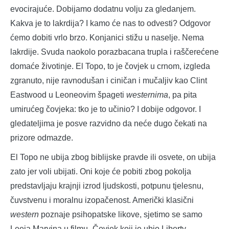
evocirajuće. Dobijamo dodatnu volju za gledanjem.
Kakva je to lakrdija? I kamo će nas to odvesti? Odgovor
ćemo dobiti vrlo brzo. Konjanici stižu u naselje. Nema
lakrdije. Svuda naokolo porazbacana trupla i raščerećene
domaće životinje. El Topo, to je čovjek u crnom, izgleda
zgranuto, nije ravnodušan i ciničan i mučaljiv kao Clint
Eastwood u Leoneovim špageti
westernima
, pa pita
umirućeg čovjeka: tko je to učinio? I dobije odgovor. I
gledateljima je posve razvidno da neće dugo čekati na
prizore odmazde.
El Topo ne ubija zbog biblijske pravde ili osvete, on ubija
zato jer voli ubijati. Oni koje će pobiti zbog pokolja
predstavljaju krajnji izrod ljudskosti, potpunu tjelesnu,
čuvstvenu i moralnu izopačenost. Američki klasični
western
poznaje psihopatske likove, sjetimo se samo
Leeja Marvina u filmu „Čovjek koji je ubio Liberty