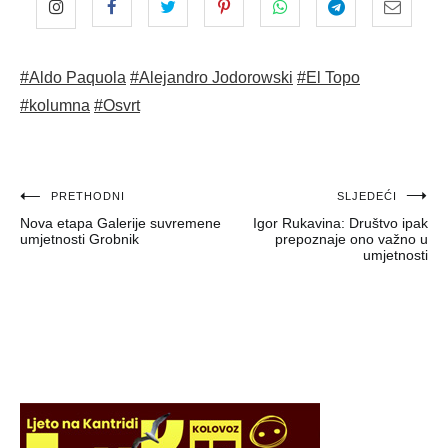
#Aldo Paquola
#Alejandro Jodorowski
#El Topo
#kolumna
#Osvrt
Navigacija
PRETHODNI
SLJEDEĆI
Nova etapa Galerije suvremene
Igor Rukavina: Društvo ipak
objava
umjetnosti Grobnik
prepoznaje ono važno u
umjetnosti