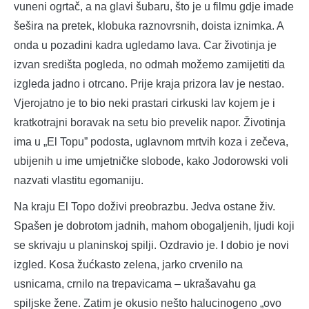
vuneni ogrtač, a na glavi šubaru, što je u filmu gdje imade
šešira na pretek, klobuka raznovrsnih, doista iznimka. A
onda u pozadini kadra ugledamo lava. Car životinja je
izvan središta pogleda, no odmah možemo zamijetiti da
izgleda jadno i otrcano. Prije kraja prizora lav je nestao.
Vjerojatno je to bio neki prastari cirkuski lav kojem je i
kratkotrajni boravak na setu bio prevelik napor. Životinja
ima u „El Topu” podosta, uglavnom mrtvih koza i zečeva,
ubijenih u ime umjetničke slobode, kako Jodorowski voli
nazvati vlastitu egomaniju.
Na kraju El Topo doživi preobrazbu. Jedva ostane živ.
Spašen je dobrotom jadnih, mahom obogaljenih, ljudi koji
se skrivaju u planinskoj spilji. Ozdravio je. I dobio je novi
izgled. Kosa žućkasto zelena, jarko crvenilo na
usnicama, crnilo na trepavicama – ukrašavahu ga
spiljske žene. Zatim je okusio nešto halucinogeno „ovo