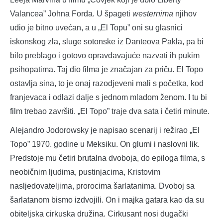
Valancea” Johna Forda. U špageti
westernima
njihov
udio je bitno uvećan, a u „El Topu” oni su glasnici
iskonskog zla, sluge sotonske iz Danteova Pakla, pa bi
bilo preblago i gotovo opravdavajuće nazvati ih pukim
psihopatima. Taj dio filma je značajan za priču. El Topo
ostavlja sina, to je onaj razodjeveni mali s početka, kod
franjevaca i odlazi dalje s jednom mladom ženom. I tu bi
film trebao završiti. „El Topo” traje dva sata i četiri minute.
Alejandro Jodorowsky je napisao scenarij i režirao „El
Topo” 1970. godine u Meksiku. On glumi i naslovni lik.
Predstoje mu četiri brutalna dvoboja, do epiloga filma, s
neobičnim ljudima, pustinjacima, Kristovim
nasljedovateljima, prorocima šarlatanima. Dvoboj sa
šarlatanom bismo izdvojili. On i majka gatara kao da su
obiteljska cirkuska družina. Cirkusant nosi dugački