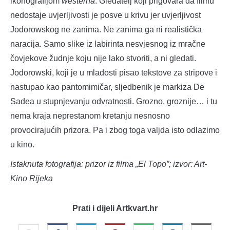
ikonografijom
westerna
. Gledatelj koji prigovara da filmu
nedostaje uvjerljivosti je posve u krivu jer uvjerljivost
Jodorowskog ne zanima. Ne zanima ga ni realistička
naracija. Samo slike iz labirinta nesvjesnog iz mračne
čovjekove žudnje koju nije lako stvoriti, a ni gledati.
Jodorowski, koji je u mladosti pisao tekstove za stripove i
nastupao kao pantomimičar, sljedbenik je markiza De
Sadea u stupnjevanju odvratnosti. Grozno, groznije… i tu
nema kraja neprestanom kretanju nesnosno
provocirajućih prizora. Pa i zbog toga valjda isto odlazimo
u kino.
Istaknuta fotografija: prizor iz filma „El Topo”; izvor: Art-
Kino Rijeka
Prati i dijeli Artkvart.hr