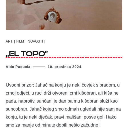
ART
|
FILM
|
NOVOSTI
|
„El Topo”
Aldo Paquola
10. prosinca 2024.
Uvodni prizor: Jahač na konju je neki čovjek s bradom, u
crnoj odjeći, u ruci drži otvoreni crni kišobran, ali kiša ne
pada, naprotiv, sunčani je dan pa mu kišobran služi kao
suncobran. Jahač kojeg smo odmah ugledali nije sam na
konju, tu je neki dječak, pravi mališan, posve gol. I tako
smo za manje od minute dobili nešto začudno i