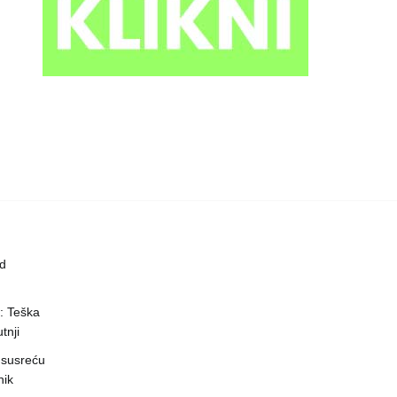
ed
a: Teška
tnji
 susreću
nik