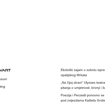
KVART
Ekološki sajam u subotu ispr
opatijskog Mrkata
ssum
„Na čijoj strani“ Ulysses teatr
ting
pitanja o umjetnosti, krivnji i šu
Poezija i Perzeidi ponovno se
pod zvijezdama Kaštela Grob