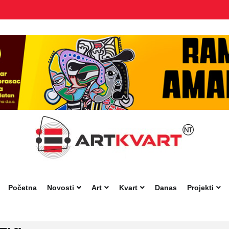
Početna
Novosti
Art
Kvart
Danas
Projekti