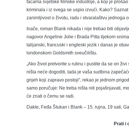
facama svjetske filmske industrije, a koji je prošao
kriminala i iz svega se uspio izvući. Kako? Saznat
zanimljivost o životu, radu i stvaralaštvu jednoga 
Inače, roman Blank nikada i nije trebao biti objav
nagovor Angeline Jolie i Brada Pitta tijekom snima
talijanski, francuski i engleski jezik i danas je ob
londonskom Goldsmith sveučilištu.
„Ako život pretvorite u rutinu i pustite da se on živ
ništa neće dogoditi, tada je vaša sudbina zapečaćen
grijeh koji zapravo postoji“, rekao je jednom pri
samo poručuje: Ne treba ništa niti pojašnjavati, mo
će znati o čemu se radi.
Dakle, Feđa Štukan i Blank – 15. rujna, 19 sati, Gal
Prati i 