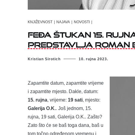
KNJIŽEVNOST
|
NAJAVA
|
NOVOSTI
|
Feđa Štukan 15. rujna 
predstavlja roman 
Kristian Sirotich
10. rujna 2023.
Zapamtite datum, zapamtite vrijeme
i zapamtite mjesto. Dakle, datum:
15. rujna
, vrijeme:
19 sati
, mjesto:
Galerija O.K.
. Još jednom, 15.
rujna, 19 sati, Galerija O.K.. Zašto?
Zato što će se baš toga dana, baš u
tom točno određenom vremenu i