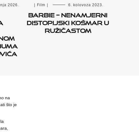
|
Film
|
6. kolovoza 2023.
vnja 2026.
Barbie – nenamjerni
distopijski košmar u
a
ružičastom
inom
buma
vića
no na
ti što je
la
ara,