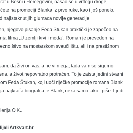
 rat u Bosni i Hercegovini, našao se u vrtlogu droge,
 ćete na promociji Blanka iz prve ruke, kao i još poneku
od najistaknutijih glumaca novije generacije.
ljen, njegovo pisanje Feđa Štukan praktički je započeo na
nja filma „U zemlji krvi i meda“. Roman je preveden na
avezno štivo na mostarskom sveučilištu, ali i na prestižnom
i sam, da živi on vas, a ne vi njega, tada vam se sigurno
a, a život nepovratno protraćen. To je zaista jedini stvarni
godom Feđa Štukan, koji uoči riječke promocije romana Blank
ja najkraća biografija je Blank, neka samo tako i piše. Ljudi
erija O.K..
dijeli Artkvart.hr