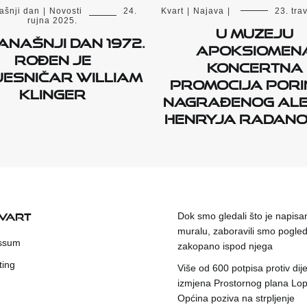
ašnji dan
|
Novosti
24.
Kvart
|
Najava
|
23. tra
rujna 2025.
U Muzeju
anašnji dan 1972.
Apoksiomen
rođen je
koncertna
jesničar William
promocija Por
Klinger
nagrađenog al
Henryja Radano
KVART
Dok smo gledali što je napisa
muralu, zaboravili smo pogleda
ssum
zakopano ispod njega
ting
Više od 600 potpisa protiv dije
izmjena Prostornog plana Lop
Općina poziva na strpljenje