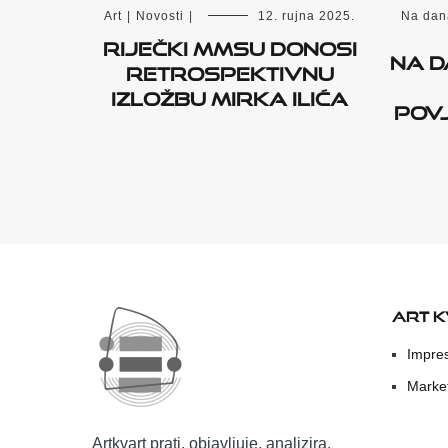
Art
|
Novosti
|
12. rujna 2025.
Na dan
RIJEČKI MMSU DONOSI
Na d
RETROSPEKTIVNU
IZLOŽBU MIRKA ILIĆA
pov
ART 
Impre
Marke
Artkvart prati, objavljuje, analizira,