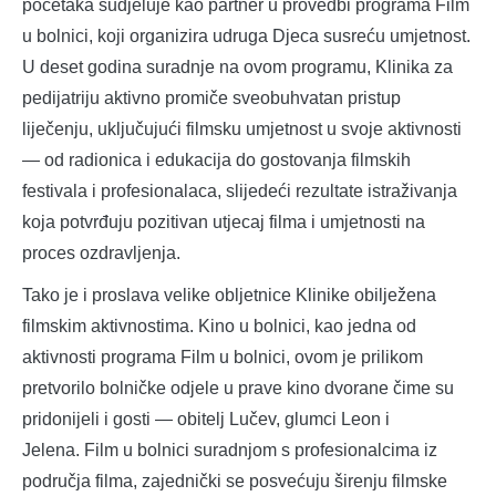
početaka sudjeluje kao partner u provedbi programa Film
u bolnici, koji organizira udruga Djeca susreću umjetnost.
U deset godina suradnje na ovom programu, Klinika za
pedijatriju aktivno promiče sveobuhvatan pristup
liječenju, uključujući filmsku umjetnost u svoje aktivnosti
— od radionica i edukacija do gostovanja filmskih
festivala i profesionalaca, slijedeći rezultate istraživanja
koja potvrđuju pozitivan utjecaj filma i umjetnosti na
proces ozdravljenja.
Tako je i proslava velike obljetnice Klinike obilježena
filmskim aktivnostima. Kino u bolnici, kao jedna od
aktivnosti programa Film u bolnici, ovom je prilikom
pretvorilo bolničke odjele u prave kino dvorane čime su
pridonijeli i gosti — obitelj Lučev, glumci Leon i
Jelena. Film u bolnici suradnjom s profesionalcima iz
područja filma, zajednički se posvećuju širenju filmske