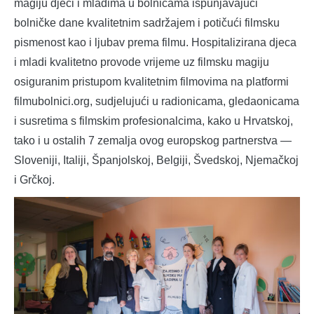
magiju djeci i mladima u bolnicama ispunjavajući
bolničke dane kvalitetnim sadržajem i potičući filmsku
pismenost kao i ljubav prema filmu. Hospitalizirana djeca
i mladi kvalitetno provode vrijeme uz filmsku magiju
osiguranim pristupom kvalitetnim filmovima na platformi
filmubolnici.org, sudjelujući u radionicama, gledaonicama
i susretima s filmskim profesionalcima, kako u Hrvatskoj,
tako i u ostalih 7 zemalja ovog europskog partnerstva —
Sloveniji, Italiji, Španjolskoj, Belgiji, Švedskoj, Njemačkoj
i Grčkoj.