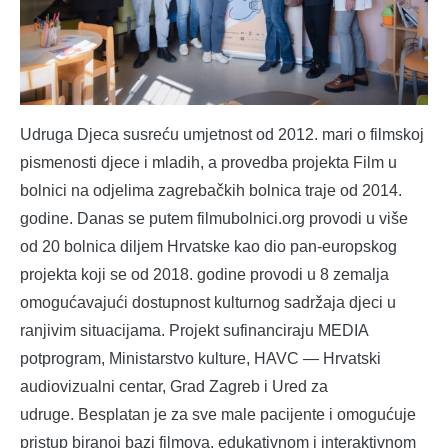
Udruga Djeca susreću umjetnost od 2012. mari o filmskoj
pismenosti djece i mladih, a provedba projekta Film u
bolnici na odjelima zagrebačkih bolnica traje od 2014.
godine. Danas se putem filmubolnici.org provodi u više
od 20 bolnica diljem Hrvatske kao dio pan-europskog
projekta koji se od 2018. godine provodi u 8 zemalja
omogućavajući dostupnost kulturnog sadržaja djeci u
ranjivim situacijama. Projekt sufinanciraju MEDIA
potprogram, Ministarstvo kulture, HAVC — Hrvatski
audiovizualni centar, Grad Zagreb i Ured za
udruge. Besplatan je za sve male pacijente i omogućuje
pristup biranoj bazi filmova, edukativnom i interaktivnom