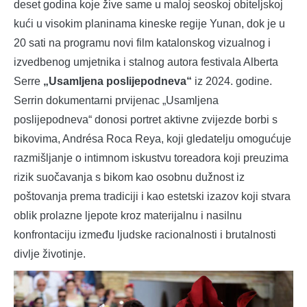
deset godina koje žive same u maloj seoskoj obiteljskoj
kući u visokim planinama kineske regije Yunan, dok je u
20 sati na programu novi film katalonskog vizualnog i
izvedbenog umjetnika i stalnog autora festivala Alberta
Serre
„Usamljena poslijepodneva“
iz 2024. godine.
Serrin dokumentarni prvijenac „Usamljena
poslijepodneva“ donosi portret aktivne zvijezde borbi s
bikovima, Andrésa Roca Reya, koji gledatelju omogućuje
razmišljanje o intimnom iskustvu toreadora koji preuzima
rizik suočavanja s bikom kao osobnu dužnost iz
poštovanja prema tradiciji i kao estetski izazov koji stvara
oblik prolazne ljepote kroz materijalnu i nasilnu
konfrontaciju između ljudske racionalnosti i brutalnosti
divlje životinje.