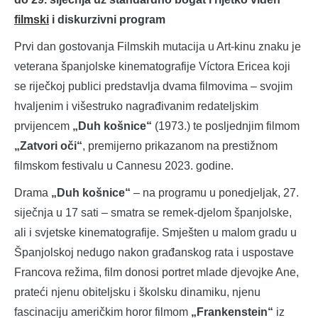
filmski
i diskurzivni program
Prvi dan gostovanja Filmskih mutacija u Art-kinu znaku je
veterana španjolske kinematografije Víctora Ericea koji
se riječkoj publici predstavlja dvama filmovima – svojim
hvaljenim i višestruko nagrađivanim redateljskim
prvijencem
„Duh košnice“
(1973.) te posljednjim filmom
„Zatvori oči“
, premijerno prikazanom na prestižnom
filmskom festivalu u Cannesu 2023. godine.
Drama
„Duh košnice“
– na programu u ponedjeljak, 27.
siječnja u 17 sati – smatra se remek-djelom španjolske,
ali i svjetske kinematografije. Smješten u malom gradu u
Španjolskoj nedugo nakon građanskog rata i uspostave
Francova režima, film donosi portret mlade djevojke Ane,
prateći njenu obiteljsku i školsku dinamiku, njenu
fascinaciju američkim horor filmom
„Frankenstein“
iz