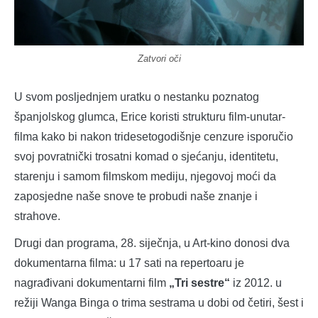
Zatvori oči
U svom posljednjem uratku o nestanku poznatog
španjolskog glumca, Erice koristi strukturu film-unutar-
filma kako bi nakon tridesetogodišnje cenzure isporučio
svoj povratnički trosatni komad o sjećanju, identitetu,
starenju i samom filmskom mediju, njegovoj moći da
zaposjedne naše snove te probudi naše znanje i
strahove.
Drugi dan programa, 28. siječnja, u Art-kino donosi dva
dokumentarna filma: u 17 sati na repertoaru je
nagrađivani dokumentarni film
„Tri sestre“
iz 2012. u
režiji Wanga Binga o trima sestrama u dobi od četiri, šest i