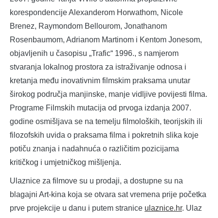
korespondencije Alexanderom Horwathom, Nicole
Brenez, Raymondom Bellourom, Jonathanom
Rosenbaumom, Adrianom Martinom i Kentom Jonesom,
objavljenih u časopisu „Trafic“ 1996., s namjerom
stvaranja lokalnog prostora za istraživanje odnosa i
kretanja među inovativnim filmskim praksama unutar
širokog područja manjinske, manje vidljive povijesti filma.
Programe Filmskih mutacija od prvoga izdanja 2007.
godine osmišljava se na temelju filmoloških, teorijskih ili
filozofskih uvida o praksama filma i pokretnih slika koje
potiču znanja i nadahnuća o različitim pozicijama
kritičkog i umjetničkog mišljenja.
Ulaznice za filmove su u prodaji, a dostupne su na
blagajni Art-kina koja se otvara sat vremena prije početka
prve projekcije u danu i putem stranice
ulaznice.hr
. Ulaz