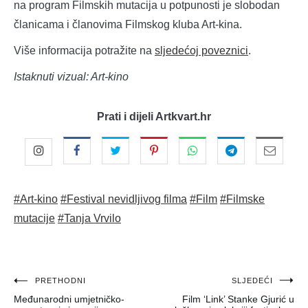
na program Filmskih mutacija u potpunosti je slobodan
članicama i članovima Filmskog kluba Art-kina.
Više informacija potražite na
sljedećoj poveznici
.
Istaknuti vizual: Art-kino
Prati i dijeli Artkvart.hr
#Art-kino
#Festival nevidljivog filma
#Film
#Filmske
mutacije
#Tanja Vrvilo
Navigacija
PRETHODNI
SLJEDEĆI
Međunarodni umjetničko-
Film ‘Link’ Stanke Gjurić u
objava