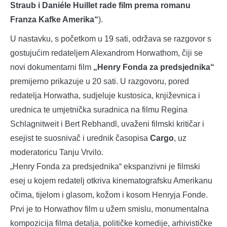
Straub i Daniéle Huillet rade film prema romanu
Franza Kafke Amerika“
).
U nastavku, s početkom u 19 sati, održava se razgovor s
gostujućim redateljem Alexandrom Horwathom, čiji se
novi dokumentarni film
„Henry Fonda za predsjednika“
premijerno prikazuje u 20 sati. U razgovoru, pored
redatelja Horwatha, sudjeluje kustosica, književnica i
urednica te umjetnička suradnica na filmu Regina
Schlagnitweit i Bert Rebhandl, uvaženi filmski kritičar i
esejist te suosnivač i urednik časopisa
Cargo
, uz
moderatoricu Tanju Vrvilo.
„Henry Fonda za predsjednika“ ekspanzivni je filmski
esej u kojem redatelj otkriva kinematografsku Amerikanu
očima, tijelom i glasom, kožom i kosom Henryja Fonde.
Prvi je to Horwathov film u užem smislu, monumentalna
kompozicija filma detalja, političke komedije, arhivističke