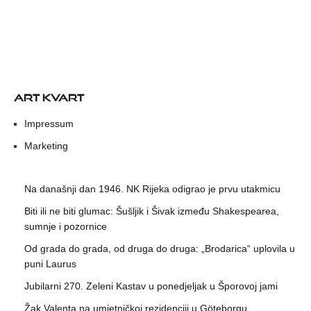
ART KVART
Impressum
Marketing
Na današnji dan 1946. NK Rijeka odigrao je prvu utakmicu
Biti ili ne biti glumac: Šušljik i Šivak između Shakespearea,
sumnje i pozornice
Od grada do grada, od druga do druga: „Brodarica“ uplovila u
puni Laurus
Jubilarni 270. Zeleni Kastav u ponedjeljak u Šporovoj jami
Žak Valenta na umjetničkoj rezidenciji u Göteborgu