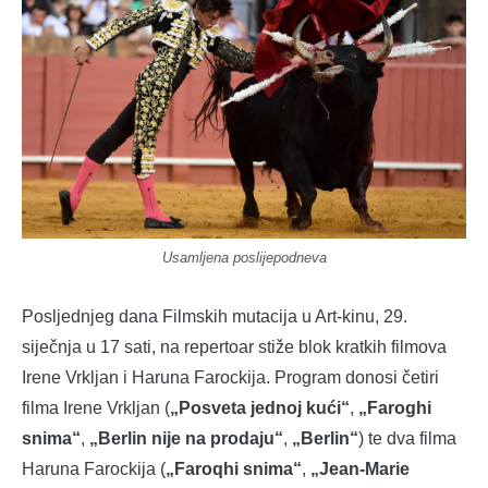
Usamljena poslijepodneva
Posljednjeg dana Filmskih mutacija u Art-kinu, 29.
siječnja u 17 sati, na repertoar stiže blok kratkih filmova
Irene Vrkljan i Haruna Farockija. Program donosi četiri
filma Irene Vrkljan (
„Posveta jednoj kući“
,
„Faroghi
snima“
,
„Berlin nije na prodaju“
,
„Berlin“
) te dva filma
Haruna Farockija (
„Faroqhi snima“
,
„Jean-Marie