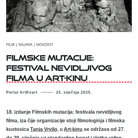
FILM
|
NAJAVA
|
NOVOSTI
Filmske mutacije:
festival nevidljivog
filma u Art-kinu
Portal ArtKvart
25. siječnja 2025.
18. izdanje Filmskih mutacija: festivala nevidljivog
filma, iza čije organizacije stoji filmologinja i filmska
kustosica
Tanja Vrvilo
, u
Art-kinu
se održava od 27.
do 29. siječnja uz standardno bogat i rijetko viđen