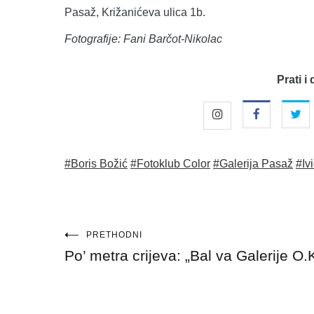
Pasaž, Križanićeva ulica 1b.
Fotografije: Fani Barčot-Nikolac
Prati i 
#Boris Božić
#Fotoklub Color
#Galerija Pasaž
#Iv
Navigacija
PRETHODNI
Po’ metra crijeva: „Bal va Galerije O.K
objava