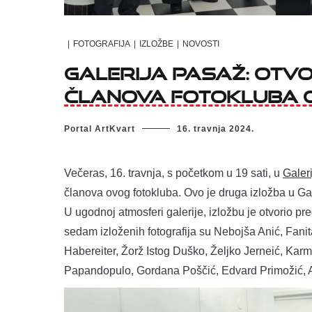
|
FOTOGRAFIJA
|
IZLOŽBE
|
NOVOSTI
Galerija Pasaž: Otv
članova Fotokluba 
Portal ArtKvart
16. travnja 2024.
Večeras, 16. travnja, s početkom u 19 sati, u
Galer
članova ovog fotokluba. Ovo je druga izložba u Gal
U ugodnoj atmosferi galerije, izložbu je otvorio p
sedam izloženih fotografija su Nebojša Anić, Fanit
Habereiter, Žorž Istog Duško, Željko Jerneić, Kar
Papandopulo, Gordana Poščić, Edvard Primožić, A