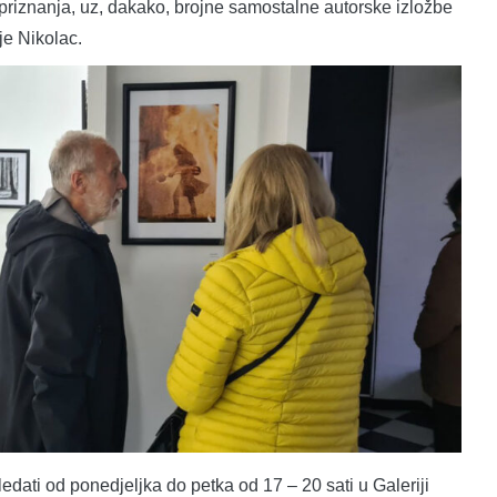
i priznanja, uz, dakako, brojne samostalne autorske izložbe
je Nikolac.
ledati od ponedjeljka do petka od 17 – 20 sati u Galeriji