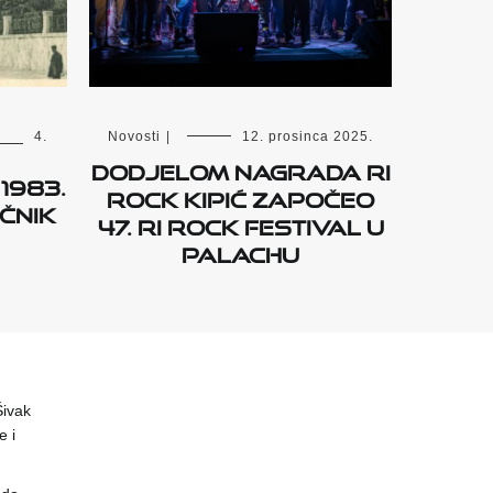
4.
Novosti
|
12. prosinca 2025.
Dodjelom nagrada Ri
1983.
Rock Kipić započeo
čnik
47. Ri Rock Festival u
Palachu
 Šivak
 i