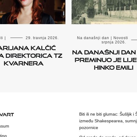
Na današnji dan
|
Novosti
ti
|
29. travnja 2026.
srpnja 2026.
rijana Kalčić
Na današnji dan 
a direktorica TZ
preminuo je lije
Kvarnera
Hinko Emili
KVART
Biti ili ne biti glumac: Šušljik i
između Shakespearea, sumnje
ssum
pozornice
ting