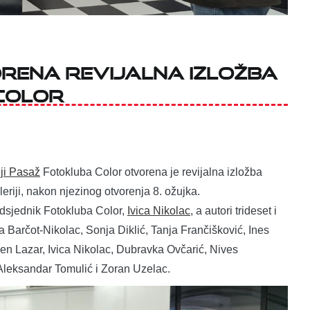
orena revijalna izložba
Color
iji Pasaž
Fotokluba Color otvorena je revijalna izložba
eriji, nakon njezinog otvorenja 8. ožujka.
redsjednik Fotokluba Color,
Ivica Nikolac
, a autori trideset i
a Barčot-Nikolac, Sonja Diklić, Tanja Frančišković, Ines
men Lazar, Ivica Nikolac, Dubravka Ovčarić, Nives
leksandar Tomulić i Zoran Uzelac.