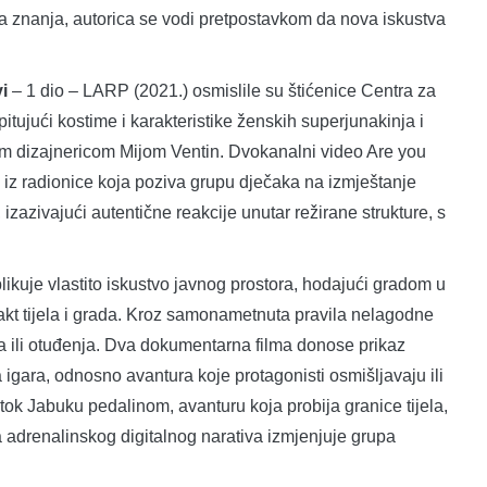
a znanja, autorica se vodi pretpostavkom da nova iskustva
i
– 1 dio – LARP (2021.) osmislile su štićenice Centra za
tujući kostime i karakteristike ženskih superjunakinja i
dnom dizajnericom Mijom Ventin. Dvokanalni video Are you
 iz radionice koja poziva grupu dječaka na izmještanje
r, izazivajući autentične reakcije unutar režirane strukture, s
ikuje vlastito iskustvo javnog prostora, hodajući gradom u
kt tijela i grada. Kroz samonametnuta pravila nelagodne
nja ili otuđenja. Dva dokumentarna filma donose prikaz
 igara, odnosno avantura koje protagonisti osmišljavaju ili
otok Jabuku pedalinom, avanturu koja probija granice tijela,
a adrenalinskog digitalnog narativa izmjenjuje grupa