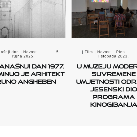
|
Film
|
Novosti
|
Ples
ašnji dan
|
Novosti
5.
listopada 2023.
rujna 2025.
U Muzeju moder
anašnji dan 1977.
suvremene
inuo je arhitekt
umjetnosti od
runo Angheben
jesenski dio
programa
Kinogibanj