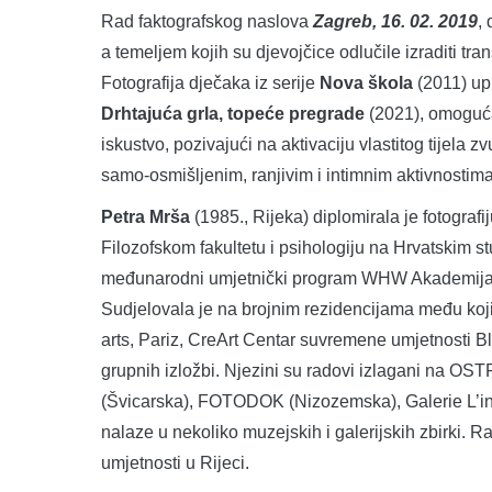
Rad faktografskog naslova
Zagreb, 16. 02. 2019
,
a temeljem kojih su djevojčice odlučile izraditi tr
Fotografija dječaka iz serije
Nova škola
(2011) up
Drhtajuća grla, topeće pregrade
(2021), omoguć
iskustvo, pozivajući na aktivaciju vlastitog tijela 
samo-osmišljenim, ranjivim i intimnim aktivnostima
Petra Mrša
(1985., Rijeka) diplomirala je fotograf
Filozofskom fakultetu i psihologiju na Hrvatskim st
međunarodni umjetnički program WHW Akademija, t
Sudjelovala je na brojnim rezidencijama među koj
arts, Pariz, CreArt Centar suvremene umjetnosti Bl
grupnih izložbi. Njezini su radovi izlagani na
(Švicarska), FOTODOK (Nizozemska), Galerie L’inl
nalaze u nekoliko muzejskih i galerijskih zbirki. Ra
umjetnosti u Rijeci.