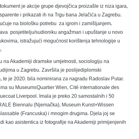
 dokument je akcije grupe djevojčica proizašle iz niza igara,
ansparente i prikazati ih na Trgu bana Jelačića u Zagrebu.
ućuje na biološku potrebu za igrom i zamišljanjem
.
ava posjetitelju/sudioniku angažman i upuštanje u novo
zvukovima, istražujući mogućnost korištenja tehnologije u
.
iju na Akademiji dramske umjetnosti, sociologiju na
udijima u Zagrebu. Završila je poslijediplomski
e je 2020. bila nominirana za nagradu Radoslav Putar.
ima su MuseumsQuartier Wien, Cité internationale des
uecoat Liverpool. Imala je preko 20 samostalnih i 50
 OSTRALE Biennalu (Njemačka), Museum Kunst+Wissen
assable (Francuska) i mnogim drugima. Djela joj se
di kao asistentica iz fotografije na Akademiji primijenjenih