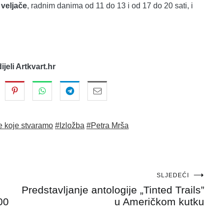
 veljače
, radnim danima od 11 do 13 i od 17 do 20 sati, i
dijeli Artkvart.hr
e koje stvaramo
#Izložba
#Petra Mrša
SLJEDEĆI
Predstavljanje antologije „Tinted Trails”
00
u Američkom kutku