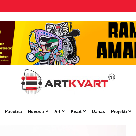
Početna
Novosti
Art
Kvart
Danas
Projekti