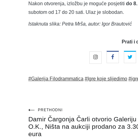
Nakon otvorenja, izložbu je moguće posjetiti
do 8.
subotom od 17 do 20 sati. Ulaz je slobodan.
Istaknuta slika: Petra Mrša, autor: Igor Brautović
Prati i 
#Galerija Filodrammatica
#Igre koje slijedimo
#igr
Navigacija
PRETHODNI
Damir Čargonja Čarli otvorio Galeriju
objava
O.K., Ništa na aukciji prodano za 3.3
eura