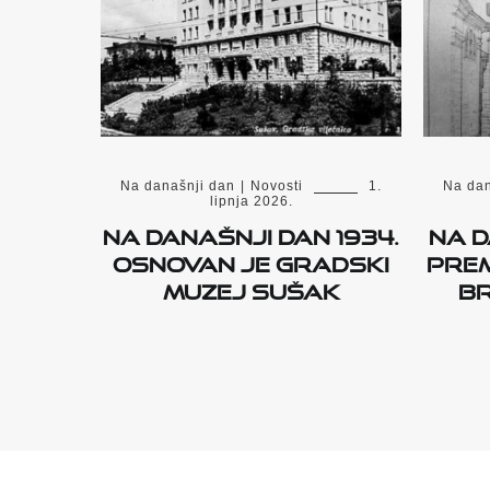
Na današnji dan
|
Novosti
1.
Na dan
lipnja 2026.
Na današnji dan 1934.
Na d
osnovan je Gradski
prem
muzej Sušak
B