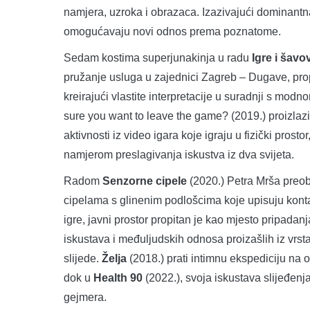
namjera, uzroka i obrazaca. Izazivajući dominantn
omogućavaju novi odnos prema poznatome.
Sedam kostima superjunakinja u radu
Igre i šavov
pružanje usluga u zajednici Zagreb – Dugave, propi
kreirajući vlastite interpretacije u suradnji s mo
sure you want to leave the game? (2019.) proizlazi
aktivnosti iz video igara koje igraju u fizički prosto
namjerom preslagivanja iskustva iz dva svijeta.
Radom
Senzorne cipele
(2020.) Petra Mrša preobl
cipelama s glinenim podlošcima koje upisuju konta
igre, javni prostor propitan je kao mjesto pripada
iskustava i međuljudskih odnosa proizašlih iz vrsta
slijede.
Želja
(2018.) prati intimnu ekspediciju na 
dok u
Health 90
(2022.), svoja iskustava slijeđenj
gejmera.