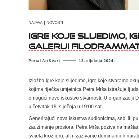
NAJAVA
|
NOVOSTI
|
Igre koje slijedimo, 
Galeriji Filodramma
Portal ArtKvart
13. siječnja 2024.
Izložba Igre koje slijedimo, igre koje stvaramo ok
kojima riječka umjetnica Petra Mrša istražuje ljudsk
omogući novo iskustvo stvarnosti. U organizaciji D
u četvrtak 18. siječnja u 19:00 sati.
Generirajući nova iskustva sudionicima, sebi ili pub
zauzimanje prostora, Petra Mrša poziva na maštanje
svijeta kroz igru, ali i izazivanje dominantnih nara