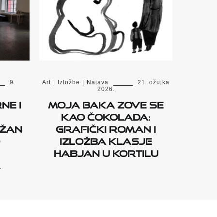
9.
Art
|
Izložbe
|
Najava
21. ožujka
2026.
ne i
Moja baka zove se
kao čokolada:
ržan
grafički roman i
izložba Klasje
Habjan u Kortilu
a