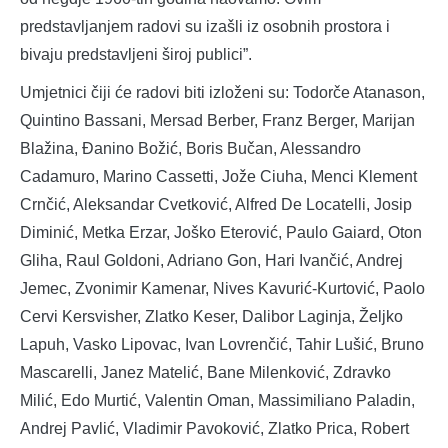
predstavljanjem radovi su izašli iz osobnih prostora i
bivaju predstavljeni široj publici”.
Umjetnici čiji će radovi biti izloženi su: Todorče Atanason,
Quintino Bassani, Mersad Berber, Franz Berger, Marijan
Blažina, Đanino Božić, Boris Bučan, Alessandro
Cadamuro, Marino Cassetti, Jože Ciuha, Menci Klement
Crnčić, Aleksandar Cvetković, Alfred De Locatelli, Josip
Diminić, Metka Erzar, Joško Eterović, Paulo Gaiard, Oton
Gliha, Raul Goldoni, Adriano Gon, Hari Ivančić, Andrej
Jemec, Zvonimir Kamenar, Nives Kavurić-Kurtović, Paolo
Cervi Kersvisher, Zlatko Keser, Dalibor Laginja, Željko
Lapuh, Vasko Lipovac, Ivan Lovrenčić, Tahir Lušić, Bruno
Mascarelli, Janez Matelić, Bane Milenković, Zdravko
Milić, Edo Murtić, Valentin Oman, Massimiliano Paladin,
Andrej Pavlić, Vladimir Pavoković, Zlatko Prica, Robert