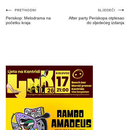
Navigacija
PRETHODNI
SLJEDEĆI
Periskop: Melodrama na
After party Periskopa otplesao
objava
početku kraja
do sljedećeg izdanja