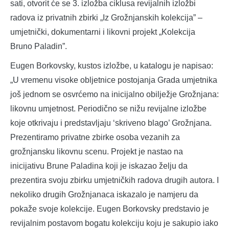
sati, otvorit će se 3. izložba ciklusa revijalnih izložbi
radova iz privatnih zbirki „Iz Grožnjanskih kolekcija” –
umjetnički, dokumentarni i likovni projekt „Kolekcija
Bruno Paladin”.
Eugen Borkovsky, kustos izložbe, u katalogu je napisao:
„U vremenu visoke obljetnice postojanja Grada umjetnika
još jednom se osvrćemo na inicijalno obilježje Grožnjana:
likovnu umjetnost. Periodično se nižu revijalne izložbe
koje otkrivaju i predstavljaju ‘skriveno blago’ Grožnjana.
Prezentiramo privatne zbirke osoba vezanih za
grožnjansku likovnu scenu. Projekt je nastao na
inicijativu Brune Paladina koji je iskazao želju da
prezentira svoju zbirku umjetničkih radova drugih autora. I
nekoliko drugih Grožnjanaca iskazalo je namjeru da
pokaže svoje kolekcije. Eugen Borkovsky predstavio je
revijalnim postavom bogatu kolekciju koju je sakupio iako