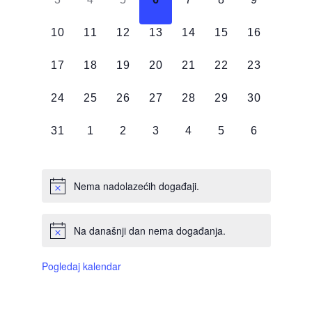
DOGAĐAJI,
DOGAĐAJI,
DOGAĐAJI,
DOGAĐAJI,
DOGAĐAJI,
DOGAĐAJI,
DOGAĐAJI
0
0
0
0
0
0
0
10
11
12
13
14
15
16
DOGAĐAJI,
DOGAĐAJI,
DOGAĐAJI,
DOGAĐAJI,
DOGAĐAJI,
DOGAĐAJI,
DOGAĐAJI
0
0
0
0
0
0
0
17
18
19
20
21
22
23
DOGAĐAJI,
DOGAĐAJI,
DOGAĐAJI,
DOGAĐAJI,
DOGAĐAJI,
DOGAĐAJI,
DOGAĐAJI
0
0
0
0
0
0
0
24
25
26
27
28
29
30
DOGAĐAJI,
DOGAĐAJI,
DOGAĐAJI,
DOGAĐAJI,
DOGAĐAJI,
DOGAĐAJI,
DOGAĐAJI
0
0
0
0
0
0
0
31
1
2
3
4
5
6
DOGAĐAJI,
DOGAĐAJI,
DOGAĐAJI,
DOGAĐAJI,
DOGAĐAJI,
DOGAĐAJI,
DOGAĐAJI
Nema nadolazećih događaji.
Na današnji dan nema događanja.
Pogledaj kalendar