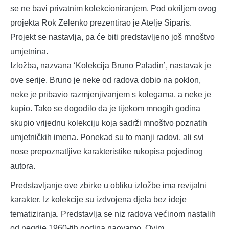
se ne bavi privatnim kolekcioniranjem. Pod okriljem ovog
projekta Rok Zelenko prezentirao je Atelje Siparis.
Projekt se nastavlja, pa će biti predstavljeno još mnoštvo
umjetnina.
Izložba, nazvana ‘Kolekcija Bruno Paladin’, nastavak je
ove serije. Bruno je neke od radova dobio na poklon,
neke je pribavio razmjenjivanjem s kolegama, a neke je
kupio. Tako se dogodilo da je tijekom mnogih godina
skupio vrijednu kolekciju koja sadrži mnoštvo poznatih
umjetničkih imena. Ponekad su to manji radovi, ali svi
nose prepoznatljive karakteristike rukopisa pojedinog
autora.
Predstavljanje ove zbirke u obliku izložbe ima revijalni
karakter. Iz kolekcije su izdvojena djela bez ideje
tematiziranja. Predstavlja se niz radova većinom nastalih
od negdje 1960-tih godina naovamo. Ovim