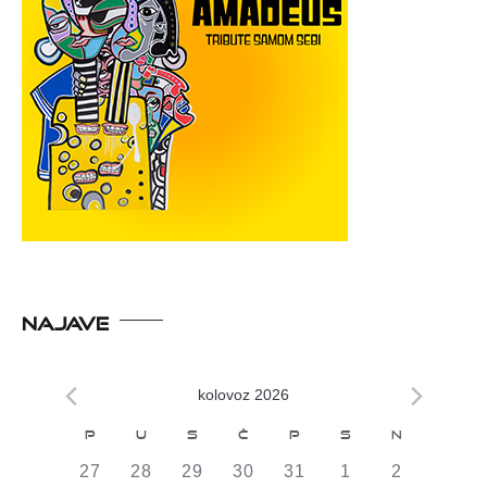
NAJAVE
kolovoz 2026
Kalendar
P
U
S
Č
P
S
N
od
0
0
0
0
0
0
0
27
28
29
30
31
1
2