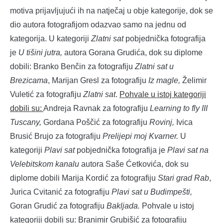
motiva prijavljujući ih na natječaj u obje kategorije, dok se
dio autora fotografijom odazvao samo na jednu od
kategorija. U kategoriji
Zlatni sat
pobjednička fotografija
je
U tišini jutra,
autora Gorana Grudića, dok su diplome
dobili: Branko Benčin za fotografiju
Zlatni sat u
Brezicama
, Marijan Gresl za fotografiju
Iz magle,
Želimir
Vuletić za fotografiju
Zlatni sat
.
Pohvale u istoj kategoriji
dobili su:
Andreja Ravnak za fotografiju
Learning to fly III
Tuscany,
Gordana Poščić za fotografiju
Rovinj,
Ivica
Brusić Brujo za fotografiju
Prelijepi moj Kvarner.
U
kategoriji
Plavi sat
pobjednička fotografija je
Plavi sat na
Velebitskom kanalu
autora Saše Ćetkovića, dok su
diplome dobili Marija Kordić za fotografiju
Stari grad Rab
,
Jurica Cvitanić za fotografiju
Plavi sat u Budimpešti,
Goran Grudić za fotografiju
Bakljada.
Pohvale u istoj
kategoriji dobili su: Branimir Grubišić za fotografiju