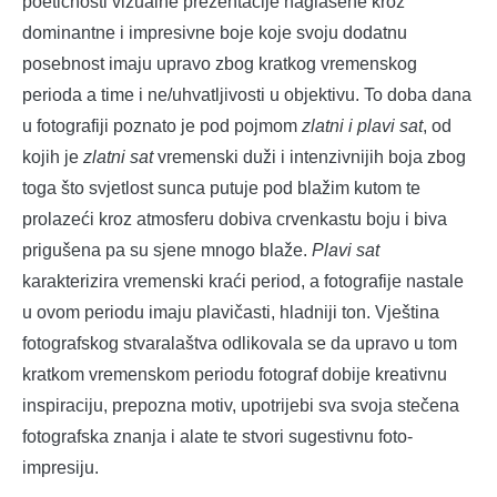
poetičnosti vizualne prezentacije naglašene kroz
dominantne i impresivne boje koje svoju dodatnu
posebnost imaju upravo zbog kratkog vremenskog
perioda a time i ne/uhvatljivosti u objektivu. To doba dana
u fotografiji poznato je pod pojmom
zlatni i plavi sat
, od
kojih je
zlatni sat
vremenski duži i intenzivnijih boja zbog
toga što svjetlost sunca putuje pod blažim kutom te
prolazeći kroz atmosferu dobiva crvenkastu boju i biva
prigušena pa su sjene mnogo blaže.
Plavi sat
karakterizira vremenski kraći period, a fotografije nastale
u ovom periodu imaju plavičasti, hladniji ton. Vještina
fotografskog stvaralaštva odlikovala se da upravo u tom
kratkom vremenskom periodu fotograf dobije kreativnu
inspiraciju, prepozna motiv, upotrijebi sva svoja stečena
fotografska znanja i alate te stvori sugestivnu foto-
impresiju.