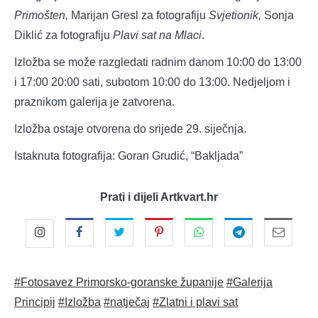
Primošten,
Marijan Gresl za fotografiju
Svjetionik,
Sonja
Diklić za fotografiju
Plavi sat na Mlaci
.
Izložba se može razgledati radnim danom 10:00 do 13:00
i 17:00 20:00 sati, subotom 10:00 do 13:00. Nedjeljom i
praznikom galerija je zatvorena.
Izložba ostaje otvorena do srijede 29. siječnja.
Istaknuta fotografija: Goran Grudić, “Bakljada”
Prati i dijeli Artkvart.hr
#Fotosavez Primorsko-goranske županije
#Galerija
Principij
#Izložba
#natječaj
#Zlatni i plavi sat