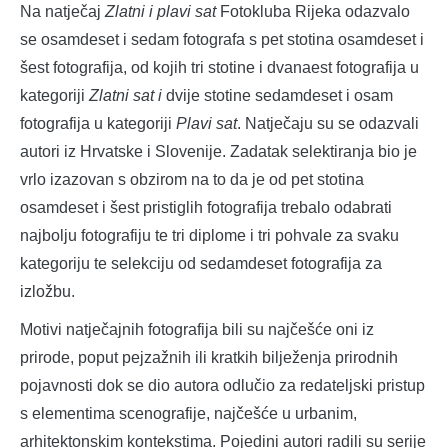
Na natječaj
Zlatni i plavi sat
Fotokluba Rijeka odazvalo
se osamdeset i sedam fotografa s pet stotina osamdeset i
šest fotografija, od kojih tri stotine i dvanaest fotografija u
kategoriji
Zlatni sat i
dvije stotine sedamdeset i osam
fotografija u kategoriji
Plavi sat
. Natječaju su se odazvali
autori iz Hrvatske i Slovenije. Zadatak selektiranja bio je
vrlo izazovan s obzirom na to da je od pet stotina
osamdeset i šest pristiglih fotografija trebalo odabrati
najbolju fotografiju te tri diplome i tri pohvale za svaku
kategoriju te selekciju od sedamdeset fotografija za
izložbu.
Motivi natječajnih fotografija bili su najčešće oni iz
prirode, poput pejzažnih ili kratkih bilježenja prirodnih
pojavnosti dok se dio autora odlučio za redateljski pristup
s elementima scenografije, najčešće u urbanim,
arhitektonskim kontekstima. Pojedini autori radili su serije