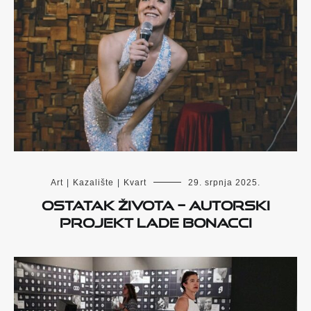
Art
|
Kazalište
|
Kvart
29. srpnja 2025.
Ostatak života – autorski
projekt Lade Bonacci