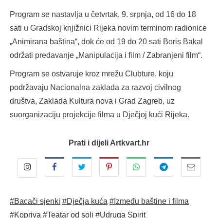
Program se nastavlja u četvrtak, 9. srpnja, od 16 do 18
sati u Gradskoj knjižnici Rijeka novim terminom radionice
„Animirana baština“, dok će od 19 do 20 sati Boris Bakal
održati predavanje „Manipulacija i film / Zabranjeni film“.
Program se ostvaruje kroz mrežu Clubture, koju
podržavaju Nacionalna zaklada za razvoj civilnog
društva, Zaklada Kultura nova i Grad Zagreb, uz
suorganizaciju projekcije filma u Dječjoj kući Rijeka.
Prati i dijeli Artkvart.hr
#Bacači sjenki
#Dječja kuća
#Između baštine i filma
#Kopriva
#Teatar od soli
#Udruga Spirit