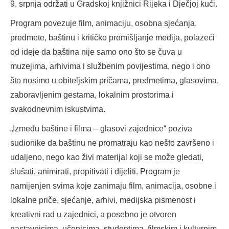
9. srpnja održati u Gradskoj knjižnici Rijeka i Dječjoj kući.
Program povezuje film, animaciju, osobna sjećanja,
predmete, baštinu i kritičko promišljanje medija, polazeći
od ideje da baština nije samo ono što se čuva u
muzejima, arhivima i službenim povijestima, nego i ono
što nosimo u obiteljskim pričama, predmetima, glasovima,
zaboravljenim gestama, lokalnim prostorima i
svakodnevnim iskustvima.
„Između baštine i filma – glasovi zajednice“ poziva
sudionike da baštinu ne promatraju kao nešto završeno i
udaljeno, nego kao živi materijal koji se može gledati,
slušati, animirati, propitivati i dijeliti. Program je
namijenjen svima koje zanimaju film, animacija, osobne i
lokalne priče, sjećanje, arhivi, medijska pismenost i
kreativni rad u zajednici, a posebno je otvoren
nastavnicima, učenicima, studentima, filmskim i kulturnim