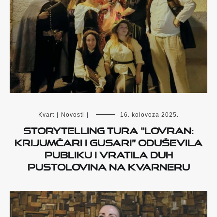
Kvart
|
Novosti
|
16. kolovoza 2025.
Storytelling tura “Lovran:
krijumčari i gusari” oduševila
publiku i vratila duh
pustolovina na Kvarneru