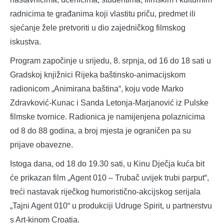
radnicima te građanima koji vlastitu priču, predmet ili
sjećanje žele pretvoriti u dio zajedničkog filmskog
iskustva.
Program započinje u srijedu, 8. srpnja, od 16 do 18 sati u
Gradskoj knjižnici Rijeka baštinsko-animacijskom
radionicom „Animirana baština“, koju vode Marko
Zdravković-Kunac i Sanda Letonja-Marjanović iz Pulske
filmske tvornice. Radionica je namijenjena polaznicima
od 8 do 88 godina, a broj mjesta je ograničen pa su
prijave obavezne.
Istoga dana, od 18 do 19.30 sati, u Kinu Dječja kuća bit
će prikazan film „Agent 010 – Trubač uvijek trubi parput“,
treći nastavak riječkog humoristično-akcijskog serijala
„Tajni Agent 010“ u produkciji Udruge Spirit, u partnerstvu
s Art-kinom Croatia.