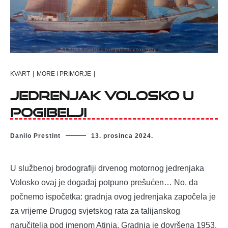
KVART
|
MORE I PRIMORJE
|
Jedrenjak Volosko u
pogibelji
Danilo Prestint
13. prosinca 2024.
U službenoj brodografiji drvenog motornog jedrenjaka
Volosko ovaj je događaj potpuno prešućen… No, da
počnemo ispočetka: gradnja ovog jedrenjaka započela je
za vrijeme Drugog svjetskog rata za talijanskog
naručitelja pod imenom Atinia. Gradnja je dovršena 1953.