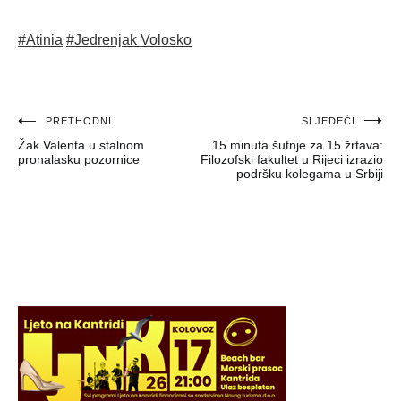
#Atinia
#Jedrenjak Volosko
Navigacija
PRETHODNI
SLJEDEĆI
Žak Valenta u stalnom
15 minuta šutnje za 15 žrtava:
objava
pronalasku pozornice
Filozofski fakultet u Rijeci izrazio
podršku kolegama u Srbiji