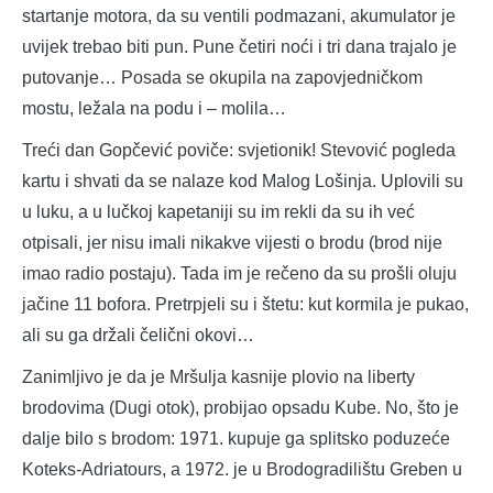
startanje motora, da su ventili podmazani, akumulator je
uvijek trebao biti pun. Pune četiri noći i tri dana trajalo je
putovanje… Posada se okupila na zapovjedničkom
mostu, ležala na podu i – molila…
Treći dan Gopčević poviče: svjetionik! Stevović pogleda
kartu i shvati da se nalaze kod Malog Lošinja. Uplovili su
u luku, a u lučkoj kapetaniji su im rekli da su ih već
otpisali, jer nisu imali nikakve vijesti o brodu (brod nije
imao radio postaju). Tada im je rečeno da su prošli oluju
jačine 11 bofora. Pretrpjeli su i štetu: kut kormila je pukao,
ali su ga držali čelični okovi…
Zanimljivo je da je Mršulja kasnije plovio na liberty
brodovima (Dugi otok), probijao opsadu Kube. No, što je
dalje bilo s brodom: 1971. kupuje ga splitsko poduzeće
Koteks-Adriatours, a 1972. je u Brodogradilištu Greben u