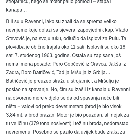
strojarnicu, nego se motor palio pomoću – štapa i
kanapa…
Bili su u Ravenni, iako su znali da se sprema veliko
nevrijeme koje dolazi sa sjevera, zapovjednik kap. Vlado
Stevović je, na svoju ruku, odlučio da isplovi za Pulu. Ta
plovidba je obično trajala oko 11 sati. Isplovili su oko 18
sati 7. studenog 1963. godine. Ostala su zapisana još
nema imena posade: Pero Gopčević iz Oravca, Jakša iz
Zadra, Boro Batričević, Tadija Mršulja iz Grblja…
Batričević je preuzeo stražu u strojarnici, a Mršulju je
poslao na spavanje. No, čim su izašli iz kanala u Ravenni
na otvoreno more vidjelo se da od spavanja neće biti
ništa – valovi od preko devet metara (brod je bio visok
3,84 m), a brod prazan. Motor je bio pouzdan, ali nejak za
tu veličinu (379 tona nosivosti) i težinu broda, nedorastao
nevremenu. Posebno se pazilo da uvijek bude zraka za