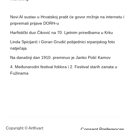
Novi AI sustav u Hrvatskoj pratit će govor mržnje na internetu i
pripremati prijave DORH-u
Harfistički duo Ćiković na 70. Ljetnim priredbama u Krku
Linda Spicijarić i Goran Grudić pobjednici srpanjskog foto
natječaja
Na današnji dan 1910. preminuo je Janko Polić Kamov
4. Međunarodni festival foklora i 2. Festival starih zanata u
Fužinama
Copyright © ArtKvart
Consent Preferences