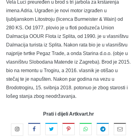
Vela Luci preuređen u brod s tri jarbola za krstarenja
imena Adria. Ugrađen je novi motor izgrađen u
ljubljanskom Litostroju (licenca Burmeister & Wain) od
280 KS. Od 1977. plovio je u floti poduzeća Union
Dalmacija OOUR Flota iz Splita, od 1990. je u vlasništvu
Dalmacija turista iz Splita. Nakon rata bio je u vlasništvu
najprije tvrtke Pegaz Trade, a onda Starina d.o.o. (obje u
vlasništvu Slobodana Matende iz Zagreba). Brod je 2015.
bio na remontu u Trogiru, a 2016. vlasnik je otišao u
stečaj te je napušten. Nakon par godina na vezu u
Brodotrogiru, 15. svibnja 2018. potonuo je zbog starosti i
lošeg stanja zbog neodržavanja.
Prati i dijeli Artkvart.hr