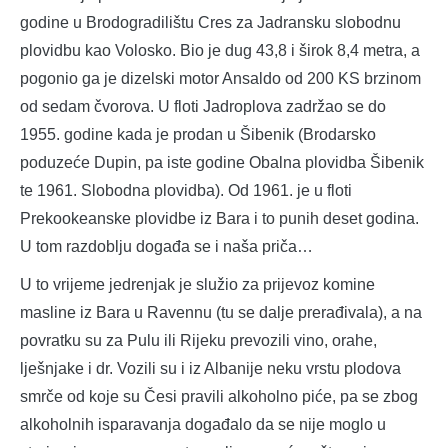
godine u Brodogradilištu Cres za Jadransku slobodnu
plovidbu kao Volosko. Bio je dug 43,8 i širok 8,4 metra, a
pogonio ga je dizelski motor Ansaldo od 200 KS brzinom
od sedam čvorova. U floti Jadroplova zadržao se do
1955. godine kada je prodan u Šibenik (Brodarsko
poduzeće Dupin, pa iste godine Obalna plovidba Šibenik
te 1961. Slobodna plovidba). Od 1961. je u floti
Prekookeanske plovidbe iz Bara i to punih deset godina.
U tom razdoblju događa se i naša priča…
U to vrijeme jedrenjak je služio za prijevoz komine
masline iz Bara u Ravennu (tu se dalje prerađivala), a na
povratku su za Pulu ili Rijeku prevozili vino, orahe,
lješnjake i dr. Vozili su i iz Albanije neku vrstu plodova
smrče od koje su Česi pravili alkoholno piće, pa se zbog
alkoholnih isparavanja događalo da se nije moglo u