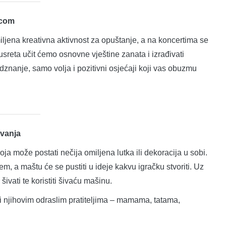
icom
miljena kreativna aktivnost za opuštanje, a na koncertima se
 susreta učit ćemo osnovne vještine zanata i izrađivati
znanje, samo volja i pozitivni osjećaji koji vas obuzmu
ivanja
oja može postati nečija omiljena lutka ili dekoracija u sobi.
m, a maštu će se pustiti u ideje kakvu igračku stvoriti. Uz
 šivati te koristiti šivaću mašinu.
 i njihovim odraslim pratiteljima – mamama, tatama,