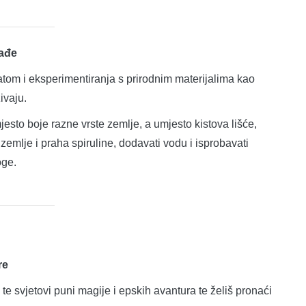
lađe
latom i eksperimentiranja s prirodnim materijalima kao
ivaju.
mjesto boje razne vrste zemlje, a umjesto kistova lišće,
zemlje i praha spiruline, dodavati vodu i isprobavati
oge.
re
 te svjetovi puni magije i epskih avantura te želiš pronaći