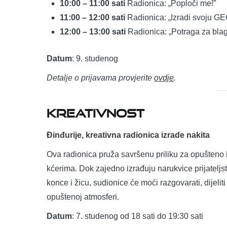
10:00 – 11:00 sati
Radionica: „Poploči me!”
11:00 – 12:00 sati
Radionica: „Izradi svoju GE
12:00 – 13:00 sati
Radionica: „Potraga za blag
Datum
: 9. studenog
Detalje o prijavama provjerite
ovdje
.
KREATIVNOST
Đinđurije, kreativna radionica izrade nakita
Ova radionica pruža savršenu priliku za opušteno
kćerima. Dok zajedno izrađuju narukvice prijateljstv
konce i žicu, sudionice će moći razgovarati, dijeli
opuštenoj atmosferi.
Datum
: 7. studenog od 18 sati do 19:30 sati