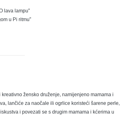
O lava lampu”
om u Pi ritmu”
 i kreativno žensko druženje, namijenjeno mamama i
a, lančiće za naočale ili ogrlice koristeći šarene perle,
ti iskustva i povezati se s drugim mamama i kćerima u