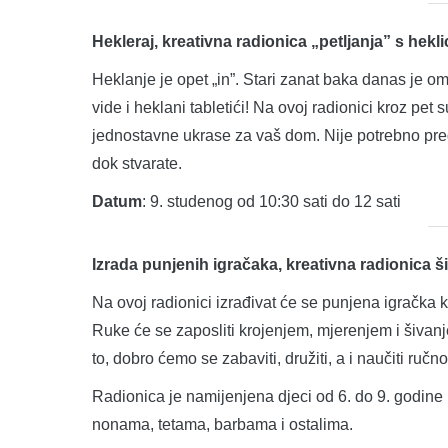
Hekleraj, kreativna radionica „petljanja” s hekl
Heklanje je opet „in”. Stari zanat baka danas je o
vide i heklani tabletići! Na ovoj radionici kroz pet
jednostavne ukrase za vaš dom. Nije potrebno pred
dok stvarate.
Datum
: 9. studenog od 10:30 sati do 12 sati
Izrada punjenih igračaka, kreativna radionica š
Na ovoj radionici izrađivat će se punjena igračka k
Ruke će se zaposliti krojenjem, mjerenjem i šivanje
to, dobro ćemo se zabaviti, družiti, a i naučiti ručno
Radionica je namijenjena djeci od 6. do 9. godine
nonama, tetama, barbama i ostalima.