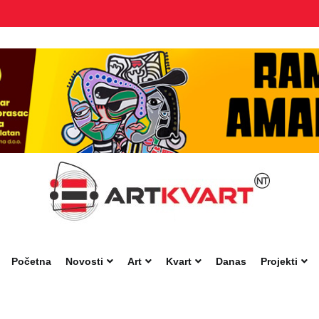
Početna
Novosti
Art
Kvart
Danas
Projekti