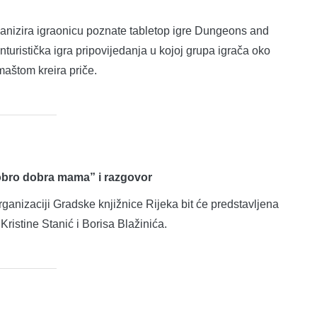
ganizira igraonicu poznate tabletop igre Dungeons and
uristička igra pripovijedanja u kojoj grupa igrača oko
maštom kreira priče.
dobro dobra mama” i razgovor
organizaciji Gradske knjižnice Rijeka bit će predstavljena
istine Stanić i Borisa Blažinića.