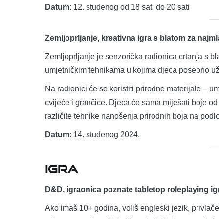
Datum
: 12. studenog od 18 sati do 20 sati
Zemljoprljanje, kreativna igra s blatom za najm
Zemljoprljanje je senzorička radionica crtanja s b
umjetničkim tehnikama u kojima djeca posebno už
Na radionici će se koristiti prirodne materijale – u
cvijeće i grančice. Djeca će sama miješati boje od 
različite tehnike nanošenja prirodnih boja na podl
Datum
: 14. studenog 2024.
IGRA
D&D, igraonica poznate tabletop roleplaying ig
Ako imaš 10+ godina, voliš engleski jezik, privlače