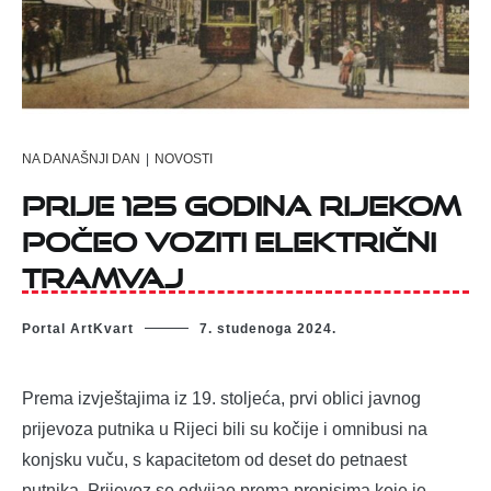
NA DANAŠNJI DAN
|
NOVOSTI
Prije 125 godina Rijekom
počeo voziti električni
tramvaj
Portal ArtKvart
7. studenoga 2024.
Prema izvještajima iz 19. stoljeća, prvi oblici javnog
prijevoza putnika u Rijeci bili su kočije i omnibusi na
konjsku vuču, s kapacitetom od deset do petnaest
putnika. Prijevoz se odvijao prema propisima koje je