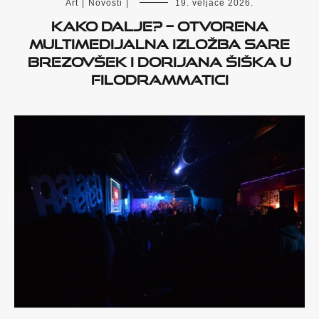
Art
|
Novosti
|
19. veljače 2026.
Kako dalje? – Otvorena
multimedijalna izložba Sare
Brezovšek i Dorijana Šiška u
Filodrammatici