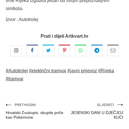
time Rijeka izgubila jedan od svojih prepoznatljivih
simbola.
Izvor : Autotrolej
Prati i dijeli Artkvart.hr
#Autotrolej
#električni tramvaj
#javni prijevoz
#Rijeka
#tramvaj
Navigacija
PRETHODNI
SLJEDEĆI
Hrvatski Zvukopis: skupite priče
JESENSKI DANI U DJEČJOJ
objava
kao Pokemone
KUĆI