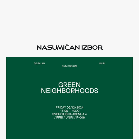
Nasumičan izbor