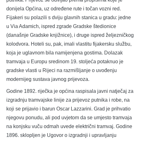
donijela Općina, uz određene rute i točan vozni red.
Fijakeri su polazili s dviju glavnih stanica u gradu: jedne
u Via Adamich, ispred zgrade Gradske štedionice
(današnje Gradske knjižnice), i druge ispred željezničkog
kolodvora. Hoteli su, pak, imali vlastitu fijakersku službu,
koja je uglavnom bila namijenjena gostima. Dolazak
tramvaja u Europu sredinom 19. stoljeća potaknuo je
gradske vlasti u Rijeci na razmišljanje o uvođenju
modernijeg sustava javnog prijevoza.
Godine 1892. riječka je općina raspisala javni natječaj za
izgradnju tramvajske linije za prijevoz putnika i robe, na
koji se prijavio i barun Oscar Lazzarini. Grad je prihvatio
njegovu ponudu, ali pod uvjetom da se umjesto tramvaja
na konjsku vuču odmah uvede električni tramvaj. Godine
1896. sklopljen je Ugovor o izgradnji i upravljanju