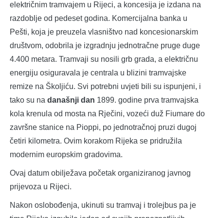
električnim tramvajem u Rijeci, a koncesija je izdana na
razdoblje od pedeset godina. Komercijalna banka u
Pešti, koja je preuzela vlasništvo nad koncesionarskim
društvom, odobrila je izgradnju jednotračne pruge duge
4.400 metara. Tramvaji su nosili grb grada, a električnu
energiju osiguravala je centrala u blizini tramvajske
remize na Školjiću. Svi potrebni uvjeti bili su ispunjeni, i
tako su na
današnji dan
1899. godine prva tramvajska
kola krenula od mosta na Rječini, vozeći duž Fiumare do
završne stanice na Pioppi, po jednotračnoj pruzi dugoj
četiri kilometra. Ovim korakom Rijeka se pridružila
modernim europskim gradovima.
Ovaj datum obilježava početak organiziranog javnog
prijevoza u Rijeci.
Nakon oslobođenja, ukinuti su tramvaj i trolejbus pa je