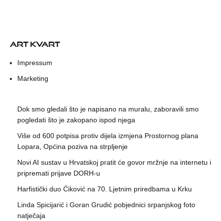
ART KVART
Impressum
Marketing
Dok smo gledali što je napisano na muralu, zaboravili smo
pogledati što je zakopano ispod njega
Više od 600 potpisa protiv dijela izmjena Prostornog plana
Lopara, Općina poziva na strpljenje
Novi AI sustav u Hrvatskoj pratit će govor mržnje na internetu i
pripremati prijave DORH-u
Harfistički duo Ćiković na 70. Ljetnim priredbama u Krku
Linda Spicijarić i Goran Grudić pobjednici srpanjskog foto
natječaja