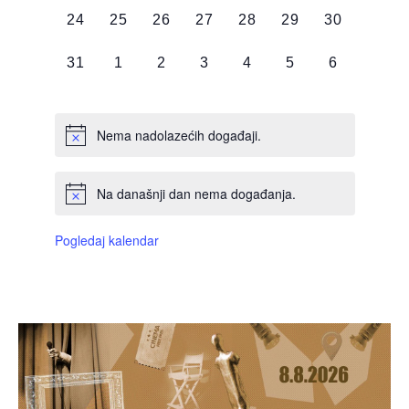
0
0
0
0
0
0
0
24
25
26
27
28
29
30
DOGAĐAJI,
DOGAĐAJI,
DOGAĐAJI,
DOGAĐAJI,
DOGAĐAJI,
DOGAĐAJI,
DOGAĐAJI
0
0
0
0
0
0
0
31
1
2
3
4
5
6
DOGAĐAJI,
DOGAĐAJI,
DOGAĐAJI,
DOGAĐAJI,
DOGAĐAJI,
DOGAĐAJI,
DOGAĐAJI
Nema nadolazećih događaji.
Na današnji dan nema događanja.
Pogledaj kalendar