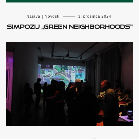
Najava
|
Novosti
3. prosinca 2024.
Simpozij „Green Neighborhoods“