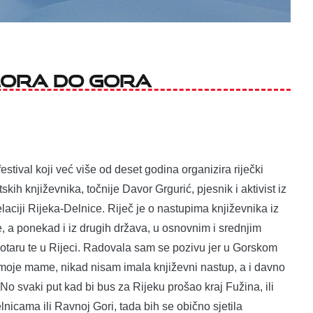
d mora do gora
estival koji već više od deset godina organizira riječki
kih književnika, točnije Davor Grgurić, pjesnik i aktivist iz
relaciji Rijeka-Delnice. Riječ je o nastupima književnika iz
e, a ponekad i iz drugih država, u osnovnim i srednjim
taru te u Rijeci. Radovala sam se pozivu jer u Gorskom
moje mame, nikad nisam imala književni nastup, a i davno
. No svaki put kad bi bus za Rijeku prošao kraj Fužina, ili
nicama ili Ravnoj Gori, tada bih se obično sjetila