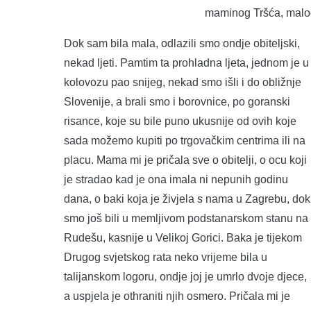
maminog Tršća, malog 
Dok sam bila mala, odlazili smo ondje obiteljski,
nekad ljeti. Pamtim ta prohladna ljeta, jednom je u
kolovozu pao snijeg, nekad smo išli i do obližnje
Slovenije, a brali smo i borovnice, po goranski
risance, koje su bile puno ukusnije od ovih koje
sada možemo kupiti po trgovačkim centrima ili na
placu. Mama mi je pričala sve o obitelji, o ocu koji
je stradao kad je ona imala ni nepunih godinu
dana, o baki koja je živjela s nama u Zagrebu, dok
smo još bili u memljivom podstanarskom stanu na
Rudešu, kasnije u Velikoj Gorici. Baka je tijekom
Drugog svjetskog rata neko vrijeme bila u
talijanskom logoru, ondje joj je umrlo dvoje djece,
a uspjela je othraniti njih osmero. Pričala mi je