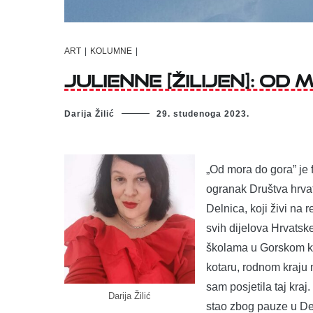
ART
|
KOLUMNE
|
Julienne [Žilijen]: O
Darija Žilić
29. studenoga 2023.
„Od mora do gora” je f
ogranak Društva hrvats
Delnica, koji živi na 
svih dijelova Hrvatsk
školama u Gorskom ko
kotaru, rodnom kraju 
sam posjetila taj kraj
Darija Žilić
stao zbog pauze u Del