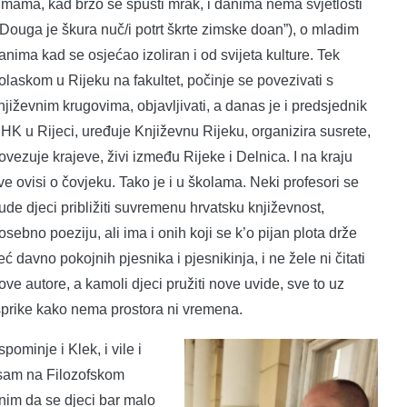
imama, kad brzo se spusti mrak, i danima nema svjetlosti
„Douga je škura nuč/i potrt škrte zimske doan”), o mladim
anima kad se osjećao izoliran i od svijeta kulture. Tek
olaskom u Rijeku na fakultet, počinje se povezivati s
njiževnim krugovima, objavljivati, a danas je i predsjednik
HK u Rijeci, uređuje Književnu Rijeku, organizira susrete,
ovezuje krajeve, živi između Rijeke i Delnica. I na kraju
ve ovisi o čovjeku. Tako je i u školama. Neki profesori se
rude djeci približiti suvremenu hrvatsku književnost,
osebno poeziju, ali ima i onih koji se k’o pijan plota drže
eć davno pokojnih pjesnika i pjesnikinja, i ne žele ni čitati
ove autore, a kamoli djeci pružiti nove uvide, sve to uz
sprike kako nema prostora ni vremena.
pominje i Klek, i vile i
a sam na Filozofskom
ažnim da se djeci bar malo