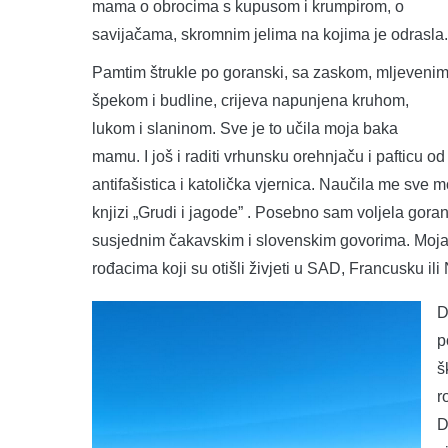
mama o obrocima s kupusom i krumpirom, o
savijačama, skromnim jelima na kojima je odrasla.
Pamtim štrukle po goranski, sa zaskom, mljeveni
špekom i budline, crijeva napunjena kruhom,
lukom i slaninom. Sve je to učila moja baka
mamu. I još i raditi vrhunsku orehnjaču i pafticu o
antifašistica i katolička vjernica. Naučila me sve
knjizi „Grudi i jagode” . Posebno sam voljela gor
susjednim čakavskim i slovenskim govorima. Moja 
rođacima koji su otišli živjeti u SAD, Francusku il
D
p
š
r
D