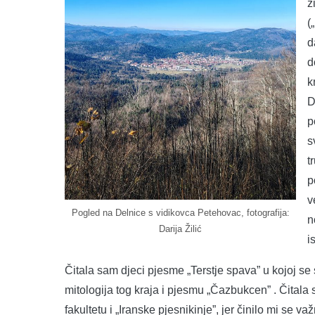
z
(
d
d
k
D
p
s
t
p
v
Pogled na Delnice s vidikovca Petehovac, fotografija:
n
Darija Žilić
i
Čitala sam djeci pjesme „Terstje spava” u kojoj se s
mitologija tog kraja i pjesmu „Čazbukcen” . Čital
fakultetu i „Iranske pjesnikinje”, jer činilo mi se v