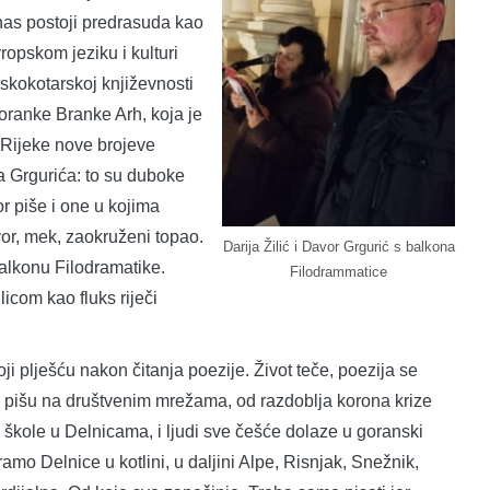
 danas postoji predrasuda kao
ropskom jeziku i kulturi
skokotarskoj književnosti
oranke Branke Arh, koja je
 Rijeke nove brojeve
 Grgurića: to su duboke
r piše i one u kojima
vor, mek, zaokruženi topao.
Darija Žilić i Davor Grgurić s balkona
 balkonu Filodramatike.
Filodrammatice
icom kao fluks riječi
i plješću nakon čitanja poezije. Život teče, poezija se
 i pišu na društvenim mrežama, od razdoblja korona krize
škole u Delnicama, i ljudi sve češće dolaze u goranski
amo Delnice u kotlini, u daljini Alpe, Risnjak, Snežnik,