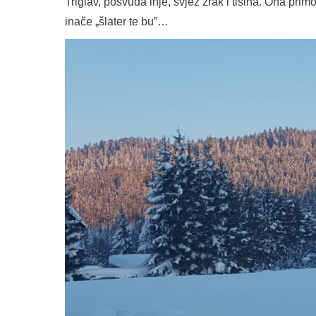
Triglav, posvuda inje, svjež zrak i tišina. Ona prim
inače „šlater te bu”…