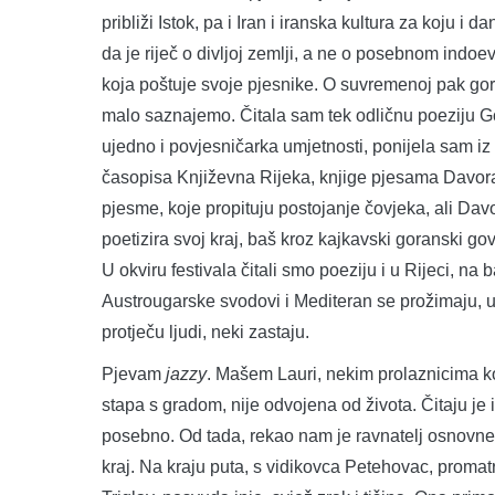
približi Istok, pa i Iran i iranska kultura za koju i
da je riječ o divljoj zemlji, a ne o posebnom indoev
koja poštuje svoje pjesnike. O suvremenoj pak gor
malo saznajemo. Čitala sam tek odličnu poeziju G
ujedno i povjesničarka umjetnosti, ponijela sam iz
časopisa Književna Rijeka, knjige pjesama Davora
pjesme, koje propituju postojanje čovjeka, ali Davo
poetizira svoj kraj, baš kroz kajkavski goranski go
U okviru festivala čitali smo poeziju i u Rijeci, na
Austrougarske svodovi i Mediteran se prožimaju, ul
protječu ljudi, neki zastaju.
Pjevam
jazzy
. Mašem Lauri, nekim prolaznicima koj
stapa s gradom, nije odvojena od života. Čitaju je
posebno. Od tada, rekao nam je ravnatelj osnovne 
kraj. Na kraju puta, s vidikovca Petehovac, promatr