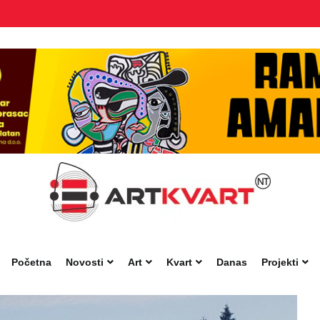
Početna
Novosti
Art
Kvart
Danas
Projekti