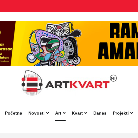
Početna
Novosti
Art
Kvart
Danas
Projekti