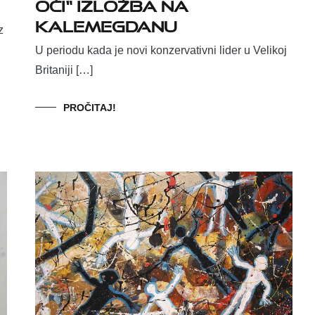
oči“ izložba na
Kalemegdanu
z
U periodu kada je novi konzervativni lider u Velikoj
Britaniji […]
PROČITAJ!