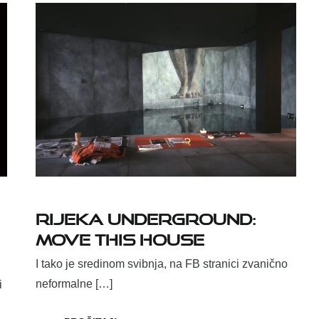
Rijeka underground:
Move this House
I tako je sredinom svibnja, na FB stranici zvanično
neformalne […]
i