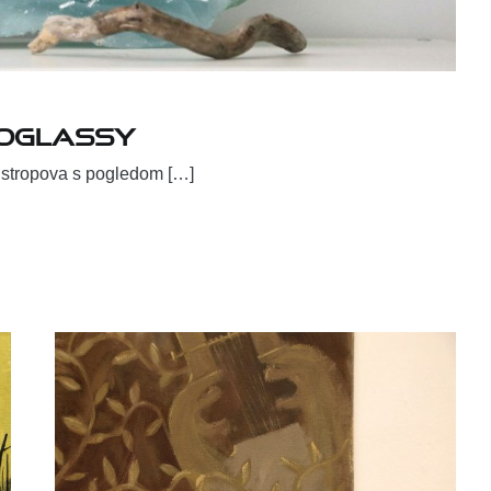
ioglassy
h stropova s pogledom […]