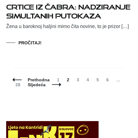
Crtice iz Čabra: Nadziranje
simultanih putokaza
Žena u baroknoj haljini mirno čita novine, to je prizor […]
PROČITAJ!
Posts
Page
Page
Page
Page
Page
Page
Prethodna
1
2
3
4
5
6
…
Navigation
Page
28
Sljedeća