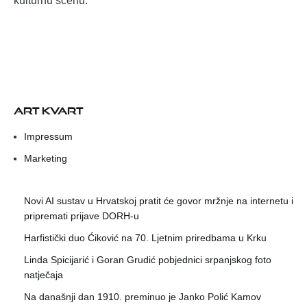
kulturnu scenu.
ART KVART
Impressum
Marketing
Novi AI sustav u Hrvatskoj pratit će govor mržnje na internetu i
pripremati prijave DORH-u
Harfistički duo Ćiković na 70. Ljetnim priredbama u Krku
Linda Spicijarić i Goran Grudić pobjednici srpanjskog foto
natječaja
Na današnji dan 1910. preminuo je Janko Polić Kamov