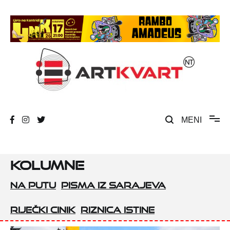
Skip
to
content
Umjetnost, kultura i društvena zbivanja
ArtKvart
MENI
Kolumne
Na putu
Pisma iz Sarajeva
Riječki cinik
Riznica istine