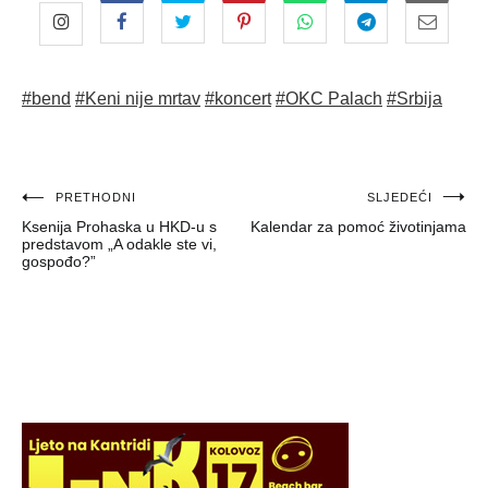
#bend
#Keni nije mrtav
#koncert
#OKC Palach
#Srbija
Navigacija
PRETHODNI
SLJEDEĆI
Ksenija Prohaska u HKD-u s
Kalendar za pomoć životinjama
objava
predstavom „A odakle ste vi,
gospođo?”