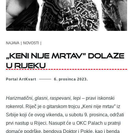
NAJAVA
|
NOVOSTI
|
„Keni nije mrtav” dolaze
u Rijeku
Portal ArtKvart
6. prosinca 2023.
Harizmatični, glasni, raspevani, lepi
– pravi iskonski
rokenrol. Riječ je o gitarskom trojcu „Keni nije mrtav” iz
Srbije koji će ovog vikenda, u subotu 9. prosinca, održati
prvi nastup u Rijeci. Nasupit će u OKC Palach u pratnji
domaće podrške, bendova Doktor i Pokle, kao i benda