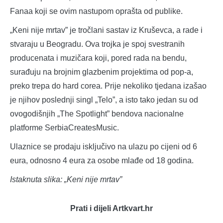
Fanaa koji se ovim nastupom oprašta od publike.
„Keni nije mrtav” je tročlani sastav iz Kruševca, a rade i
stvaraju u Beogradu. Ova trojka je spoj svestranih
producenata i muzičara koji, pored rada na bendu,
surađuju na brojnim glazbenim projektima od pop-a,
preko trepa do hard corea. Prije nekoliko tjedana izašao
je njihov poslednji singl „Telo”, a isto tako jedan su od
ovogodišnjih „The Spotlight” bendova nacionalne
platforme SerbiaCreatesMusic.
Ulaznice se prodaju isključivo na ulazu po cijeni od 6
eura, odnosno 4 eura za osobe mlađe od 18 godina.
Istaknuta slika: „Keni nije mrtav”
Prati i dijeli Artkvart.hr