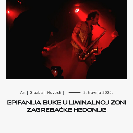
Art
|
Glazba
|
Novosti
|
2. travnja 2025.
Epifanija buke u liminalnoj zoni
zagrebačke hedonije