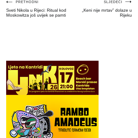
Navigacija
PRETHODNI
SLJEDEĆI
Sveti Nikola u Rijeci: Ritual kod
„Keni nije mrtav” dolaze u
objava
Moskowitza još uvijek se pamti
Rijeku