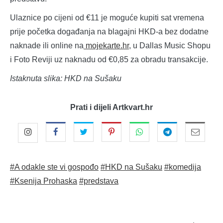
Ulaznice po cijeni od €11 je moguće kupiti sat vremena
prije početka događanja na blagajni HKD-a bez dodatne
naknade ili online na
mojekarte.hr
, u Dallas Music Shopu
i Foto Reviji uz naknadu od €0,85 za obradu transakcije.
Istaknuta slika: HKD na Sušaku
Prati i dijeli Artkvart.hr
#A odakle ste vi gospođo
#HKD na Sušaku
#komedija
#Ksenija Prohaska
#predstava