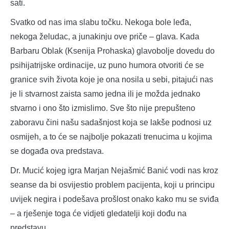
sati.
Svatko od nas ima slabu točku. Nekoga bole leđa,
nekoga želudac, a junakinju ove priče – glava. Kada
Barbaru Oblak (Ksenija Prohaska) glavobolje dovedu do
psihijatrijske ordinacije, uz puno humora otvoriti će se
granice svih života koje je ona nosila u sebi, pitajući nas
je li stvarnost zaista samo jedna ili je možda jednako
stvarno i ono što izmislimo. Sve što nije prepušteno
zaboravu čini našu sadašnjost koja se lakše podnosi uz
osmijeh, a to će se najbolje pokazati trenucima u kojima
se događa ova predstava.
Dr. Mucić kojeg igra Marjan Nejašmić Banić vodi nas kroz
seanse da bi osvijestio problem pacijenta, koji u principu
uvijek negira i podešava prošlost onako kako mu se sviđa
– a rješenje toga će vidjeti gledatelji koji dođu na
predstavu.