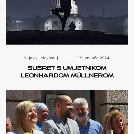
Najava
|
Novosti
|
19. veljače 2024.
Susret s umjetnikom
Leonhardom Müllnerom