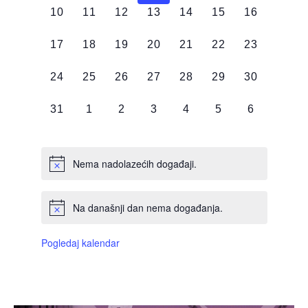
0
0
0
0
0
0
0
10
11
12
13
14
15
16
DOGAĐAJI,
DOGAĐAJI,
DOGAĐAJI,
DOGAĐAJI,
DOGAĐAJI,
DOGAĐAJI,
DOGAĐAJI
0
0
0
0
0
0
0
17
18
19
20
21
22
23
DOGAĐAJI,
DOGAĐAJI,
DOGAĐAJI,
DOGAĐAJI,
DOGAĐAJI,
DOGAĐAJI,
DOGAĐAJI
0
0
0
0
0
0
0
24
25
26
27
28
29
30
DOGAĐAJI,
DOGAĐAJI,
DOGAĐAJI,
DOGAĐAJI,
DOGAĐAJI,
DOGAĐAJI,
DOGAĐAJI
0
0
0
0
0
0
0
31
1
2
3
4
5
6
DOGAĐAJI,
DOGAĐAJI,
DOGAĐAJI,
DOGAĐAJI,
DOGAĐAJI,
DOGAĐAJI,
DOGAĐAJI
Nema nadolazećih događaji.
Na današnji dan nema događanja.
Pogledaj kalendar