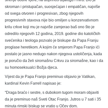
skroman i pristupačan, suosjećajan i empatičan, najviše
od svega otvoren i progresivan, zbog njegovih
progresivnih stavova nije bio omiljen u konzervativnom
krilu crkve koji mu je najviše zamjerao baš ono što je
odredilo njegovih 12 godina, 2019. godine dio katoličkih
svećenika i teologa pozvalo je biskupe da Papa Franju
proglase heretikom. A kojim će smjerom Papa Franjo ići
postalo je jasno nedugo nakon njegova ustoličenja, kada
je poručio da želi siromašnu Crkvu za siromašne, kao i da
su homoseksualci Božja djeca.
Vijest da je Papa Franjo preminuo objavio je Vatikan,
kardinal Kevin Farrell napisao je:
“Draga braćo i sestre, s dubokom tugom moram objaviti
da je preminuo naš Sveti Otac Franjo. Jutros u 7 sati i 35
minuta rimski biskup se vratio u Očev dom.