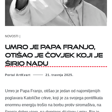
NOVOSTI
|
UMRO JE PAPA FRANJO,
OTIŠAO JE ČOVJEK KOJI JE
ŠIRIO NADU
Portal ArtKvart
21. travnja 2025.
Umro je Papa Franjo, otišao je jedan od najomiljenijih
poglavara Katoličke crkve, koji je za svojega pontifikata
enormnu energiju trošio na borbu protiv siromaštva, na
širenje dobre vjere, na doprinos dijalogu i miru. Bio je