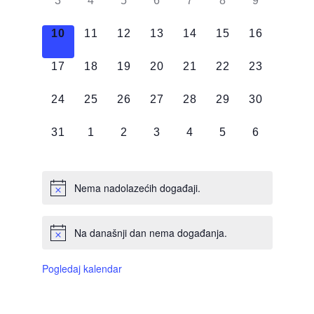
3
4
5
6
7
8
9
DOGAĐAJI,
DOGAĐAJI,
DOGAĐAJI,
DOGAĐAJI,
DOGAĐAJI,
DOGAĐAJI,
DOGAĐAJI
0
0
0
0
0
0
0
10
11
12
13
14
15
16
DOGAĐAJI,
DOGAĐAJI,
DOGAĐAJI,
DOGAĐAJI,
DOGAĐAJI,
DOGAĐAJI,
DOGAĐAJI
0
0
0
0
0
0
0
17
18
19
20
21
22
23
DOGAĐAJI,
DOGAĐAJI,
DOGAĐAJI,
DOGAĐAJI,
DOGAĐAJI,
DOGAĐAJI,
DOGAĐAJI
0
0
0
0
0
0
0
24
25
26
27
28
29
30
DOGAĐAJI,
DOGAĐAJI,
DOGAĐAJI,
DOGAĐAJI,
DOGAĐAJI,
DOGAĐAJI,
DOGAĐAJI
0
0
0
0
0
0
0
31
1
2
3
4
5
6
DOGAĐAJI,
DOGAĐAJI,
DOGAĐAJI,
DOGAĐAJI,
DOGAĐAJI,
DOGAĐAJI,
DOGAĐAJI
Nema nadolazećih događaji.
Na današnji dan nema događanja.
Pogledaj kalendar