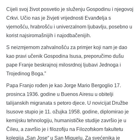
Cijeli svoj život posvetio je služenju Gospodinu i njegovoj
Crkvi. Učio nas je živjeti vrijednosti Evanđelja s
vjernošću, hrabrošću i univerzalnom ljubavlju, posebno u
korist najsiromašnijih i najodbačenijih.
S neizmjernom zahvalnošću za primjer koji nam je dao
kao pravi učenik Gospodina Isusa, preporučimo dušu
pape Franje beskrajnoj milosrdnoj ljubavi Jednoga i
Trojedinog Boga.”
Papa Franjo rođen je kao Jorge Mario Bergoglio 17.
prosinca 1936. godine u Buenos Airesu u obitelji
talijanskih migranata s petoro djece. U novicijat Družbe
Isusove stupio je 11. ožujka 1958. godine, diplomirao je
kemijsku tehnologiju, humanističke studije završio je u
Čileu, a završio je i filozofiju na Filozofskom fakultetu
kolegija „San Jose“ u San Miguelu. Za svećenika je