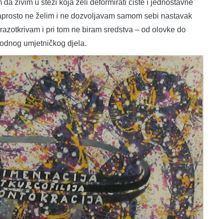
da živim u stezi koja želi deformirati čiste i jednostavne
 naprosto ne želim i ne dozvoljavam samom sebi nastavak
razotkrivam i pri tom ne biram sredstva – od olovke do
odnog umjetničkog djela.