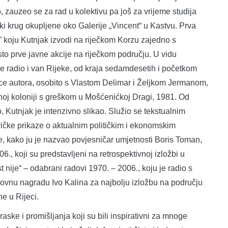
o, zauzeo se za rad u kolektivu pa još za vrijeme studija
 krug okupljene oko Galerije „Vincent“ u Kastvu. Prva
” koju Kutnjak izvodi na riječkom Korzu zajedno s
prve javne akcije na riječkom području. U vidu
e radio i van Rijeke, od kraja sedamdesetih i početkom
ce autora, osobito s Vlastom Delimar i Željkom Jermanom,
oj koloniji s greškom u Mošćenićkoj Dragi, 1981. Od
, Kutnjak je intenzivno slikao. Služio se tekstualnim
ričke prikaze o aktualnim političkim i ekonomskim
e, kako ju je nazvao povjesničar umjetnosti Boris Toman,
06., koji su predstavljeni na retrospektivnoj izložbi u
nije“ – odabrani radovi 1970. – 2006., koju je radio s
vnu nagradu Ivo Kalina za najbolju izložbu na području
e u Rijeci.
ske i promišljanja koji su bili inspirativni za mnoge