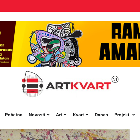
Početna
Novosti
Art
Kvart
Danas
Projekti