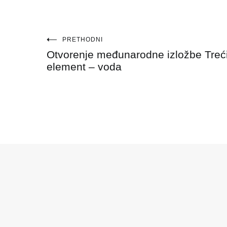
Navigacija
PRETHODNI
Otvorenje međunarodne izložbe Treć
objava
element – voda