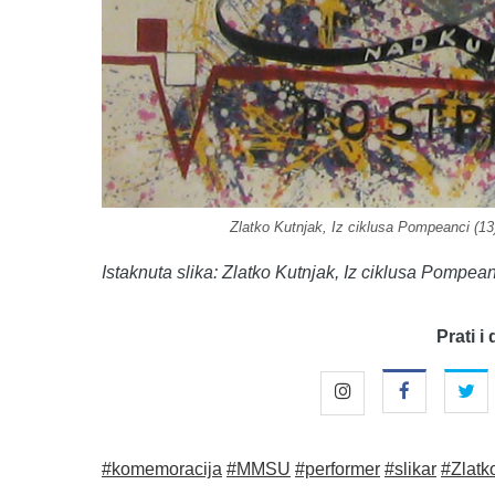
Zlatko Kutnjak, Iz ciklusa Pompeanci (1
Istaknuta slika: Zlatko Kutnjak, Iz ciklusa Pomp
Prati i 
#komemoracija
#MMSU
#performer
#slikar
#Zlatk