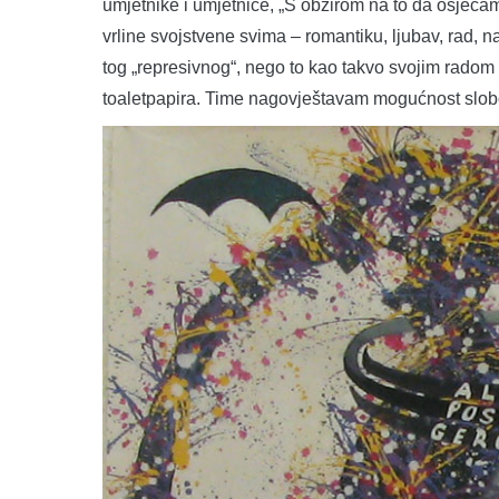
umjetnike i umjetnice, „S obzirom na to da osjećam 
vrline svojstvene svima – romantiku, ljubav, rad,
tog „represivnog“, nego to kao takvo svojim radom 
toaletpapira. Time nagovještavam mogućnost slob