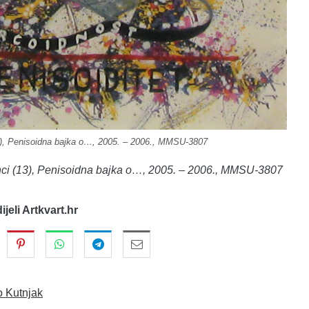
3), Penisoidna bajka o…, 2005. – 2006., MMSU-3807
eanci (13), Penisoidna bajka o…, 2005. – 2006., MMSU-3807
dijeli Artkvart.hr
o Kutnjak