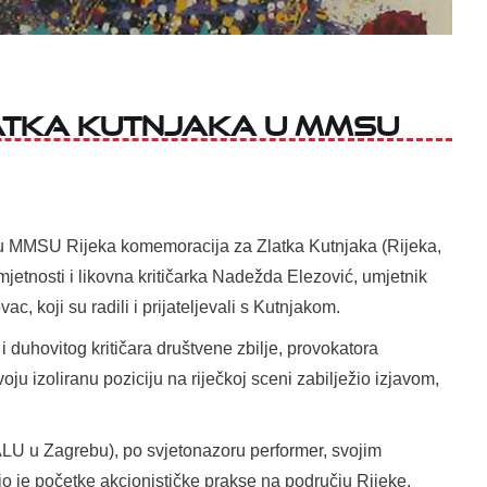
atka Kutnjaka u MMSU
e u MMSU Rijeka komemoracija za Zlatka Kutnjaka (Rijeka,
mjetnosti i likovna kritičarka Nadežda Elezović, umjetnik
ac, koji su radili i prijateljevali s Kutnjakom.
duhovitog kritičara društvene zbilje, provokatora
voju izoliranu poziciju na riječkoj sceni zabilježio izjavom,
ALU u Zagrebu), po svjetonazoru performer, svojim
o je početke akcionističke prakse na području Rijeke.