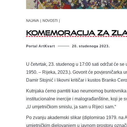
NAJAVA
|
NOVOSTI
|
Komemoracija za Zl
Portal ArtKvart
20. studenoga 2023.
U četvrtak, 23. studenog u 17:00 sati održat će s
1950. – Rijeka, 2023.). Govorit će povjesničarka u
Damir Stojnić i likovni kritičar i kustos Branko Cerov
Kutnjaka ćemo pamtiti kao neumornog buntovnika i 
institucionalne inercije i malograđanštine, koji je s
„U umjetničkom smislu, ja sam u Rijeci sam.“
Po zvanju akademski slikar (diplomirao 1979. na 
umjetničkim djelovanjem u javnom prostoru označi