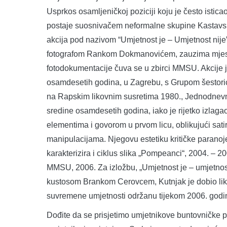
Usprkos osamljeničkoj poziciji koju je često istica
postaje suosnivačem neformalne skupine Kastavski
akcija pod nazivom “Umjetnost je – Umjetnost nije
fotografom Rankom Dokmanovićem, zauzima mjesto 
fotodokumentacije čuva se u zbirci MMSU. Akcije j
osamdesetih godina, u Zagrebu, s Grupom šestori
na Rapskim likovnim susretima 1980., Jednodnevn
sredine osamdesetih godina, iako je rijetko izlagao
elementima i govorom u prvom licu, oblikujući sati
manipulacijama. Njegovu estetiku kritičke paranoj
karakterizira i ciklus slika „Pompeanci“, 2004. – 20
MMSU, 2006. Za izložbu, „Umjetnost je – umjetnost 
kustosom Brankom Cerovcem, Kutnjak je dobio liko
suvremene umjetnosti održanu tijekom 2006. godin
Dođite da se prisjetimo umjetnikove buntovničke pra