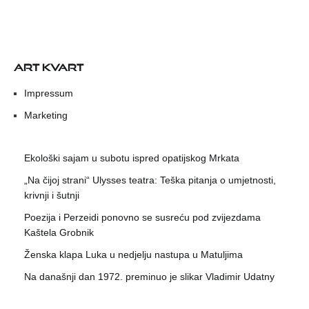
ART KVART
Impressum
Marketing
Ekološki sajam u subotu ispred opatijskog Mrkata
„Na čijoj strani“ Ulysses teatra: Teška pitanja o umjetnosti,
krivnji i šutnji
Poezija i Perzeidi ponovno se susreću pod zvijezdama
Kaštela Grobnik
Ženska klapa Luka u nedjelju nastupa u Matuljima
Na današnji dan 1972. preminuo je slikar Vladimir Udatny