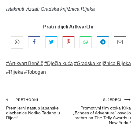
Istaknuti vizual: Gradska knjižnica Rijeka
Prati i dijeli Artkvart.hr
#Art-kvart Benčič
#Dječja kuća
#Gradska knjižnica Rijeka
#Rijeka
#Tobogan
Navigacija
PRETHODNI
SLJEDEĆI
Premijerni nastup japanske
Promotivni film otoka Krka
objava
glazbenice Noriko Tadano u
„Echoes of Adventure” osvojio
Rijeci!
srebro na The Telly Awards u
New Yorku!