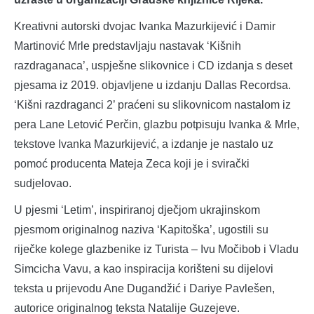
Kreativni autorski dvojac Ivanka Mazurkijević i Damir
Martinović Mrle predstavljaju nastavak ‘Kišnih
razdraganaca’, uspješne slikovnice i CD izdanja s deset
pjesama iz 2019. objavljene u izdanju Dallas Recordsa.
‘Kišni razdraganci 2’ praćeni su slikovnicom nastalom iz
pera Lane Letović Perčin, glazbu potpisuju Ivanka & Mrle,
tekstove Ivanka Mazurkijević, a izdanje je nastalo uz
pomoć producenta Mateja Zeca koji je i svirački
sudjelovao.
U pjesmi ‘Letim’, inspiriranoj dječjom ukrajinskom
pjesmom originalnog naziva ‘Kapitoška’, ugostili su
riječke kolege glazbenike iz Turista – Ivu Močibob i Vladu
Simcicha Vavu, a kao inspiracija korišteni su dijelovi
teksta u prijevodu Ane Dugandžić i Dariye Pavlešen,
autorice originalnog teksta Natalije Guzejeve.