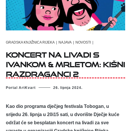
GRADSKA KNJIŽNICA RIJEKA
|
NAJAVA
|
NOVOSTI
|
Koncert na livadi s
Ivankom & Mrletom: Kišni
razdraganci 2
Portal ArtKvart
26. lipnja 2024.
Kao dio programa dječjeg festivala Tobogan, u
srijedu 26. lipnja u 20i15 sati, u dvorište Dječje kuće
održat će se besplatan koncert na livadi za sve
uzraste u organizaciji Gradske knjižnice Rijeka.