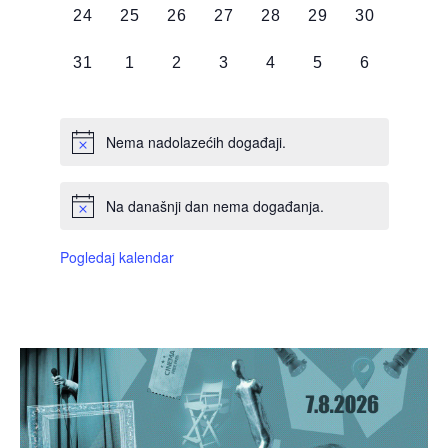
0
0
0
0
0
0
0
24
25
26
27
28
29
30
DOGAĐAJI,
DOGAĐAJI,
DOGAĐAJI,
DOGAĐAJI,
DOGAĐAJI,
DOGAĐAJI,
DOGAĐAJI
0
0
0
0
0
0
0
31
1
2
3
4
5
6
DOGAĐAJI,
DOGAĐAJI,
DOGAĐAJI,
DOGAĐAJI,
DOGAĐAJI,
DOGAĐAJI,
DOGAĐAJI
Nema nadolazećih događaji.
Na današnji dan nema događanja.
Pogledaj kalendar