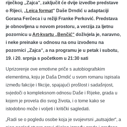
riječkog „Zajca“, zaključit će dvije izvedbe predstave
o Rijeci, „
Leica format
“ Daše Drndić u adaptaciji
Gorana Ferčeca i u režiji Franke Perković. Predstava
je obnovljena u novom prostoru, a verzija za ljetnu
pozornicu u
Art-kvartu „Benčić“
doživjela je, naravno,
i neke preinake u odnosu na onu izvođenu na
pozornici „Zajca“, a na programu je u petak i subotu,
19. i 20. srpnja s početkom u 21:30 sati
Uprizorenje ove emotivne priče s autobiografskim
elementima, koju je Daša Drndić u svom romanu ispisala
između fakcije i fikcije, spajajući prošlost i sadašnjost,
svjedoči o kompleksnom odnosu Daše i Rijeke, grada u
kojem je provela dio svog života, i o tome kako se
istodobno može i voljeti i kritički sagledati.
„Radi se o pogledu osobe koja je svojevrsni „autsajder“, a