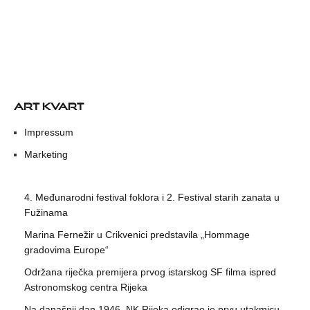
ART KVART
Impressum
Marketing
4. Međunarodni festival foklora i 2. Festival starih zanata u
Fužinama
Marina Fernežir u Crikvenici predstavila „Hommage
gradovima Europe“
Održana riječka premijera prvog istarskog SF filma ispred
Astronomskog centra Rijeka
Na današnji dan 1946. NK Rijeka odigrao je prvu utakmicu