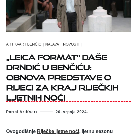
ART KVART BENČIĆ
|
NAJAVA
|
NOVOSTI
|
„Leica format“ Daše
Drndić u Benčiću:
Obnova predstave o
Rijeci za kraj Riječkih
ljetnih noći
Portal ArtKvart
20. srpnja 2024.
Ovogodišnje
Riječke ljetne noći
, ljetnu sezonu