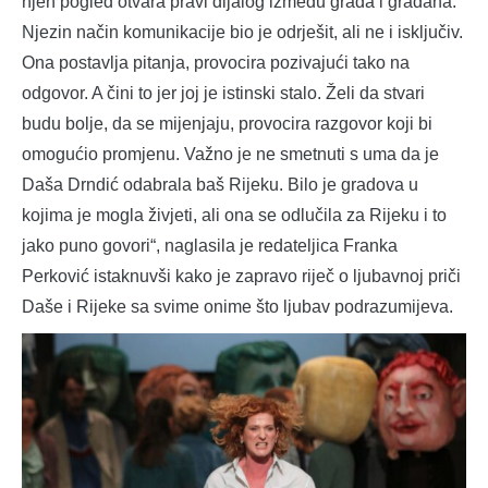
njen pogled otvara pravi dijalog između grada i građana.
Njezin način komunikacije bio je odrješit, ali ne i isključiv.
Ona postavlja pitanja, provocira pozivajući tako na
odgovor. A čini to jer joj je istinski stalo. Želi da stvari
budu bolje, da se mijenjaju, provocira razgovor koji bi
omogućio promjenu. Važno je ne smetnuti s uma da je
Daša Drndić odabrala baš Rijeku. Bilo je gradova u
kojima je mogla živjeti, ali ona se odlučila za Rijeku i to
jako puno govori“, naglasila je redateljica Franka
Perković istaknuvši kako je zapravo riječ o ljubavnoj priči
Daše i Rijeke sa svime onime što ljubav podrazumijeva.