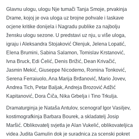
Glavnu ulogu, ulogu Nje tumači Tanja Smoje, prvakinja
Drame, kojoj je ova uloga uz brojne pohvale i laskave
ocjene kritike donijela i Nagradu publike za najbolju
žensku ulogu sezone. U predstavi uz nju, u više uloga,
igraju i Aleksandra Stojaković Olenjuk, Jelena Lopatić,
Elena Brumini, Sabina Salamon, Tomislav Krstanović,
Ivna Bruck, Edi Ćelić, Denis Brižić, Dean Krivačić,
Jasmin Mekić, Giuseppe Nicodemo, Romina Tonković,
Serena Ferraiuolo, Ana Marija Brđanović, Mario Jovev,
Andrea Tich, Petar Baljak, Andreja Brozović Adžić
Kapitanović, Dora Čiča, Nika Grbelja i Tino Trkulja.
Dramaturginja je Nataša Antulov, scenograf Igor Vasiljev,
kostimografkinja Barbara Bourek, a skladatelj Josip
Maršić. Oblikovatelj svjetla je Alan Vukelić, oblikovateljica
videa Judita Gamulin dok je suradnica za scenski pokret