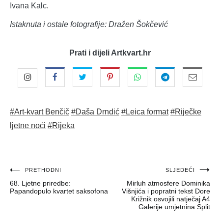
Ivana Kalc.
Istaknuta i ostale fotografije: Dražen Šokčević
Prati i dijeli Artkvart.hr
#Art-kvart Benčič
#Daša Drndić
#Leica format
#Riječke
ljetne noći
#Rijeka
Navigacija
PRETHODNI
SLJEDEĆI
68. Ljetne priredbe:
Mirluh atmosfere Dominika
objava
Papandopulo kvartet saksofona
Višnjića i popratni tekst Dore
Križnik osvojili natječaj A4
Galerije umjetnina Split