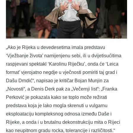
„Ako je Rijeka u devedesetima imala predstavu
‘Vježbanje života’ namijenjenu sebi, ili u dvijetisućitima
raspjevani spektakl ‘Karolinu Riječku’, onda će ‘Leica
format’ vjerojatno negdje u vječnosti pomiriti taj grad i
Dašu Drndić“, napisao je kritičar Bojan Munjin za
„Novosti“, a Denis Derk pak za „Večernji list“: „Franka
Perković je pokazala kako se toplo može režirati
predstava koja je lako mogla skrenuti u vulgarnu
eksploataciju kompleksnog odnosa između Daše i
Rijeke, a onda i u brutalnu dekonstrukciju mita o Rijeci
kao neupitnom gradu rocka, tolerancije i različitosti.“