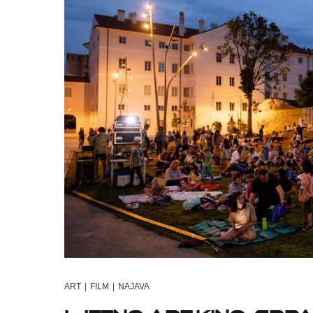
ART
|
FILM
|
NAJAVA
Ljetno Art-kino: Srpa