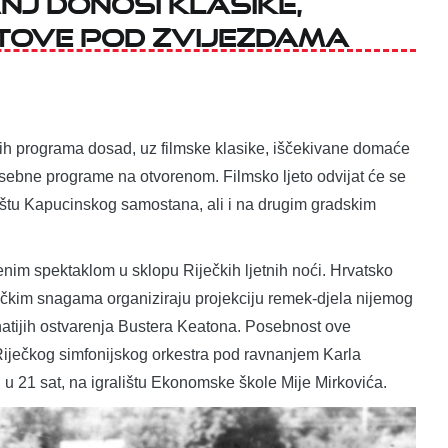
hitove pod zvijezdama
ijih programa dosad, uz filmske klasike, iščekivane domaće
posebne programe na otvorenom. Filmsko ljeto odvijat će se
vorištu Kapucinskog samostana, ali i na drugim gradskim
enim spektaklom u sklopu Riječkih ljetnih noći. Hrvatsko
dničkim snagama organiziraju projekciju remek-djela nijemog
natijih ostvarenja Bustera Keatona. Posebnost ove
 Riječkog simfonijskog orkestra pod ravnanjem Karla
, u 21 sat, na igralištu Ekonomske škole Mije Mirkovića.