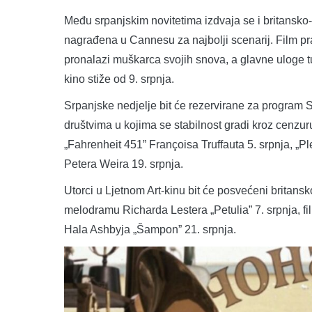
Među srpanjskim novitetima izdvaja se i britansko
nagrađena u Cannesu za najbolji scenarij. Film p
pronalazi muškarca svojih snova, a glavne uloge t
kino stiže od 9. srpnja.
Srpanjske nedjelje bit će rezervirane za program Sr
društvima u kojima se stabilnost gradi kroz cenzur
„Fahrenheit 451” Françoisa Truffauta 5. srpnja, „P
Petera Weira 19. srpnja.
Utorci u Ljetnom Art-kinu bit će posvećeni britans
melodramu Richarda Lestera „Petulia” 7. srpnja, fi
Hala Ashbyja „Šampon” 21. srpnja.