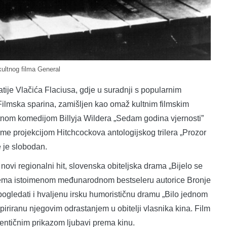
kultnog filma General
atije Vlačića Flaciusa, gdje u suradnji s popularnim
ilmska sparina, zamišljen kao omaž kultnim filmskim
ltnom komedijom Billyja Wildera „Sedam godina vjernosti”
ijeme projekcijom Hitchcockova antologijskog trilera „Prozor
e je slobodan.
 novi regionalni hit, slovenska obiteljska drama „Bijelo se
rema istoimenom međunarodnom bestseleru autorice Bronje
 pogledati i hvaljenu irsku humorističnu dramu „Bilo jednom
piriranu njegovim odrastanjem u obitelji vlasnika kina. Film
utentičnim prikazom ljubavi prema kinu.