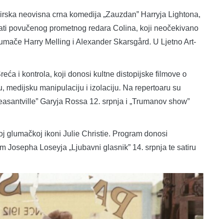
-irska neovisna crna komedija „Zauzdan” Harryja Lightona,
rati povučenog prometnog redara Colina, koji neočekivano
umače Harry Melling i Alexander Skarsgård. U Ljetno Art-
eća i kontrola, koji donosi kultne distopijske filmove o
u, medijsku manipulaciju i izolaciju. Na repertoaru su
leasantville” Garyja Rossa 12. srpnja i „Trumanov show”
koj glumačkoj ikoni Julie Christie. Program donosi
lm Josepha Loseyja „Ljubavni glasnik” 14. srpnja te satiru