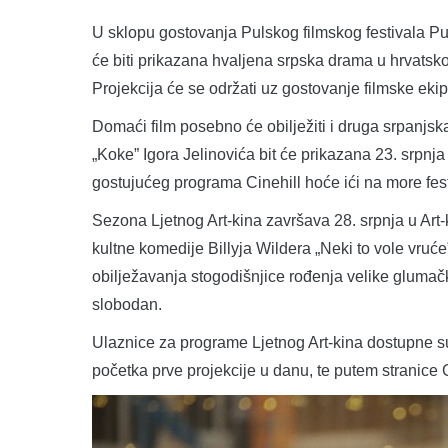
U sklopu gostovanja Pulskog filmskog festivala Pul
će biti prikazana hvaljena srpska drama u hrvatsko
Projekcija će se održati uz gostovanje filmske ekip
Domaći film posebno će obilježiti i druga srpanjsk
„Koke” Igora Jelinovića bit će prikazana 23. srpnja
gostujućeg programa Cinehill hoće ići na more fest
Sezona Ljetnog Art-kina završava 28. srpnja u Art
kultne komedije Billyja Wildera „Neki to vole vru
obilježavanja stogodišnjice rođenja velike glumačk
slobodan.
Ulaznice za programe Ljetnog Art-kina dostupne su 
početka prve projekcije u danu, te putem stranice