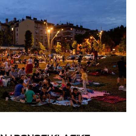
nj donosi klasike,