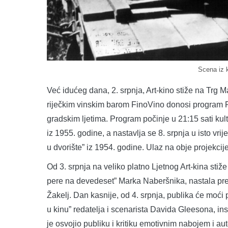
Scena iz 
Već idućeg dana, 2. srpnja, Art-kino stiže na Trg M
riječkim vinskim barom FinoVino donosi program F
gradskim ljetima. Program počinje u 21:15 sati ku
iz 1955. godine, a nastavlja se 8. srpnja u isto vr
u dvorište” iz 1954. godine. Ulaz na obje projekcij
Od 3. srpnja na veliko platno Ljetnog Art-kina stiže
pere na devedeset” Marka Naberšnika, nastala p
Žakelj. Dan kasnije, od 4. srpnja, publika će moći
u kinu” redatelja i scenarista Davida Gleesona, ins
je osvojio publiku i kritiku emotivnim nabojem i a