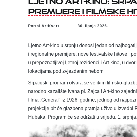
premijere i filmske 
Portal ArtKvart
30. lipnja 2026.
Ljetno Art-kino u srpnju donosi jedan od najbogat
i regionalne premijere, nove festivalske hitove i 
u prepoznatljivoj ljetnoj rezidenciji Art-kina, u d
lokacijama pod zvjezdanim nebom.
Srpanjski program otvara se velikim filmsko-glazb
narodno kazalište Ivana pl. Zajca i Art-kino zaje
filma „General” iz 1926. godine, jednog od najpoz
projekcije bit će glazbena pratnja uživo u izvedbi
Hubaka. Program će se održati u srijedu, 1. srpnja