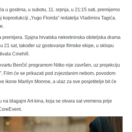
a u gostima, u subotu, 11. srpnja, u 21:15 sati, premijerno
j koprodukciji „Yugo Florida” redatelja Vladimira Tagića.
e.
a premijera. Sjajna hrvatska nekretninska obiteljska drama
 u 21 sat, također uz gostovanje filmske ekipe, u sklopu
ivala Cinehill.
-kvartu Benčić programom Nitko nije završen, uz projekciju
će”. Film će se prikazati pod zvjezdanim nebom, povodom
e ikone Marilyn Monroe, a ulaz za sve posjetitelje bit će
na blagajni Art-kina, koja se otvara sat vremena prije
 CoreEvent.