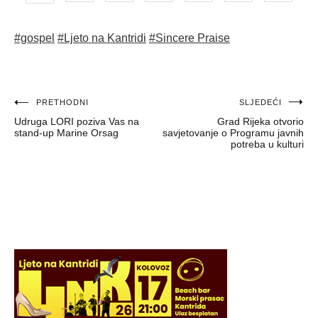
#gospel
#Ljeto na Kantridi
#Sincere Praise
Navigacija
PRETHODNI
SLJEDEĆI
Udruga LORI poziva Vas na
Grad Rijeka otvorio
objava
stand-up Marine Orsag
savjetovanje o Programu javnih
potreba u kulturi