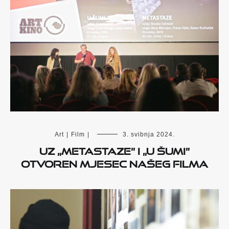
Art
|
Film
|
3. svibnja 2024.
Uz „Metastaze” i „U šumi”
otvoren Mjesec našeg filma