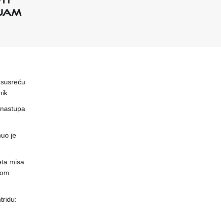
ajam
 susreću
nik
 nastupa
uo je
eta misa
čnom
ridu: