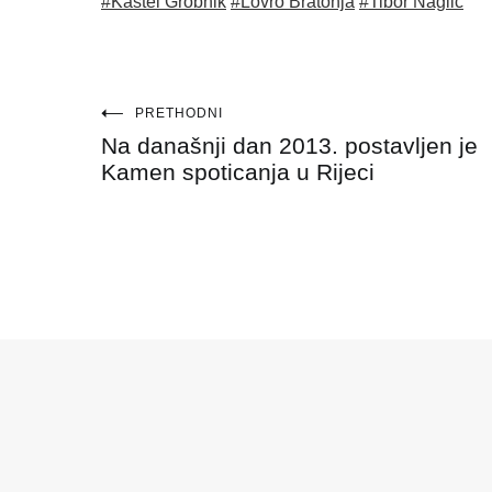
#Kaštel Grobnik
#Lovro Bratonja
#Tibor Naglić
Navigacija
PRETHODNI
Na današnji dan 2013. postavljen je
objava
Kamen spoticanja u Rijeci