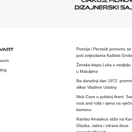
dizajnerski s
KVART
Poezija i Perzeidi ponovno se
pod zvijezdama Kaštela Grob
ssum
Ženska klapa Luka u nedjelju
ting
u Matuljima
Na današnji dan 1972. premin
slikar Vladimir Udatny
Nick Cave u pulskoj Areni: Sv
rock and rolla i sjena na vje
kamenu
Rambo Amadeus stiže na Kant
Glazba, satira i zdrava doza