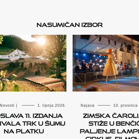
Nasumičan izbor
Novosti
|
1. lipnja 2026.
Najava
10. prosinca
slava 11. izdanja
Zimska čarol
ivala Trk u Šumu
stiže u Benčić
na Platku
paljenje lampi
cirkus, filmovi