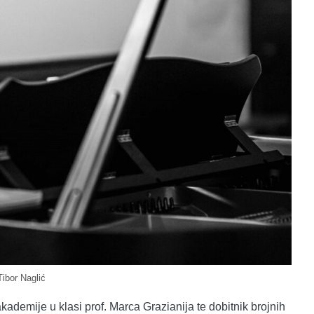
Tibor Naglić
ademije u klasi prof. Marca Grazianija te dobitnik brojnih