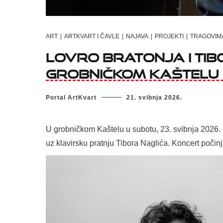
ART
|
ARTKVART I ČAVLE
|
NAJAVA
|
PROJEKTI
|
TRAGOVIM
Lovro Bratonja i Tib
grobničkom Kaštelu
Portal ArtKvart
21. svibnja 2026.
U grobničkom Kaštelu u subotu, 23. svibnja 2026. go
uz klavirsku pratnju Tibora Naglića. Koncert počinj