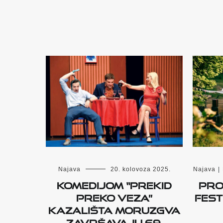
Najava
20. kolovoza 2025.
Najava
|
Komedijom “Prekid
Pro
preko veza”
fest
Kazališta Moruzgva
završavaju 69.