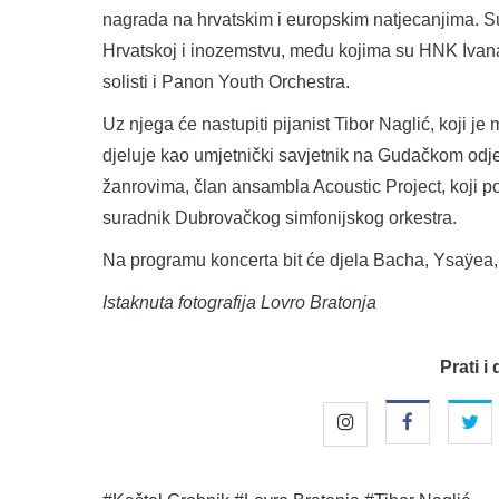
nagrada na hrvatskim i europskim natjecanjima. Sud
Hrvatskoj i inozemstvu, među kojima su HNK Ivana
solisti i Panon Youth Orchestra.
Uz njega će nastupiti pijanist Tibor Naglić, koji j
djeluje kao umjetnički savjetnik na Gudačkom odjel
žanrovima, član ansambla Acoustic Project, koji pove
suradnik Dubrovačkog simfonijskog orkestra.
Na programu koncerta bit će djela Bacha, Ysaÿea,
Istaknuta fotografija Lovro Bratonja
Prati i 