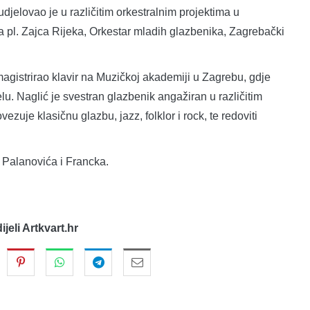
jelovao je u različitim orkestralnim projektima u
 pl. Zajca Rijeka, Orkestar mladih glazbenika, Zagrebački
e magistrirao klavir na Muzičkoj akademiji u Zagrebu, gdje
u. Naglić je svestran glazbenik angažiran u različitim
zuje klasičnu glazbu, jazz, folklor i rock, te redoviti
 Palanovića i Francka.
dijeli Artkvart.hr