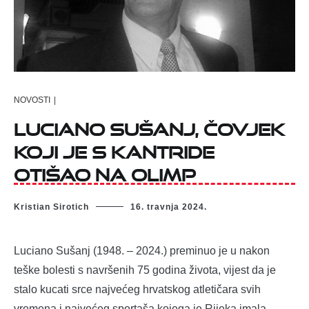
NOVOSTI
|
LUCIANO SUŠANJ, ČOVJEK
KOJI JE S KANTRIDE
OTIŠAO NA OLIMP
Kristian Sirotich
16. travnja 2024.
Luciano Sušanj (1948. – 2024.) preminuo je u nakon
teške bolesti s navršenih 75 godina života, vijest da je
stalo kucati srce najvećeg hrvatskog atletičara svih
vremena i najvećeg sportaša kojega je Rijeka imala