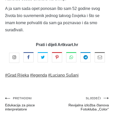
A ja sam sada opet ponosan što sam 52 godine svog
života bio suvremenik jednog takvog čovjeka i što se
imam kome pohvaliti da sam ga poznavao i da smo
surađivali.
Prati i dijeli Artkvart.hr
#Grad Rijeka
#legenda
#Luciano Sušanj
Navigacija
PRETHODNI
SLJEDEĆI
Edukacija za pisce
Revijalna izložba članova
objava
interpretatore
Fotokluba „Color“