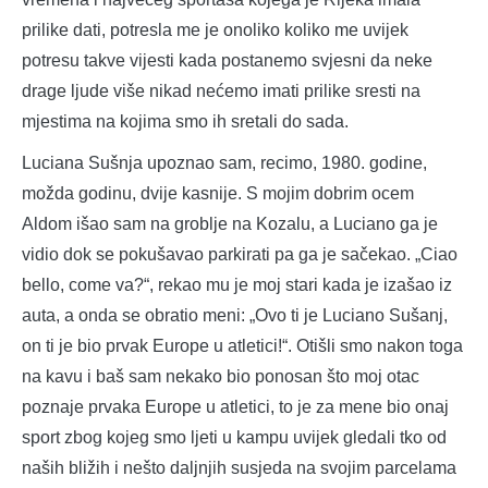
prilike dati, potresla me je onoliko koliko me uvijek
potresu takve vijesti kada postanemo svjesni da neke
drage ljude više nikad nećemo imati prilike sresti na
mjestima na kojima smo ih sretali do sada.
Luciana Sušnja upoznao
sam, recimo, 1980. godine,
možda godinu, dvije kasnije. S mojim dobrim ocem
Aldom išao sam na groblje na Kozalu, a Luciano ga je
vidio dok se pokušavao parkirati pa ga je sačekao. „Ciao
bello, come va?“, rekao mu je moj stari kada je izašao iz
auta, a onda se obratio meni: „Ovo ti je Luciano Sušanj,
on ti je bio prvak Europe u atletici!“. Otišli smo nakon toga
na kavu i baš sam nekako bio ponosan što moj otac
poznaje prvaka Europe u atletici, to je za mene bio onaj
sport zbog kojeg smo ljeti u kampu uvijek gledali tko od
naših bližih i nešto daljnjih susjeda na svojim parcelama