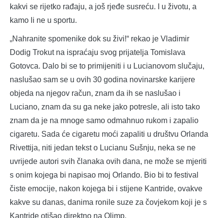
kakvi se rijetko rađaju, a još rjeđe susreću. I u životu, a
kamo li ne u sportu.
„Nahranite spomenike dok su živi!“ rekao je Vladimir
Dodig Trokut na ispraćaju svog prijatelja Tomislava
Gotovca. Dalo bi se to primijeniti i u Lucianovom slučaju,
naslušao sam se u ovih 30 godina novinarske karijere
objeda na njegov račun, znam da ih se naslušao i
Luciano, znam da su ga neke jako potresle, ali isto tako
znam da je na mnoge samo odmahnuo rukom i zapalio
cigaretu. Sada će cigaretu moći zapaliti u društvu Orlanda
Rivettija, niti jedan tekst o Lucianu Sušnju, neka se ne
uvrijede autori svih članaka ovih dana, ne može se mjeriti
s onim kojega bi napisao moj Orlando. Bio bi to festival
čiste emocije, nakon kojega bi i stijene Kantride, ovakve
kakve su danas, danima ronile suze za čovjekom koji je s
Kantride otišao direktno na Olimp.