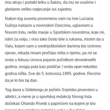
ima struju i portabl telku u šatoru, da mu se uvalimo i
gledamo veliko natjecanje svi zajedno.
Nakon tog susreta povremeno sam na ime Luciana
Sušnja nailazio u novinskim člancima, uglavnom u
Novom listu, nešto manje u Sportskim novostima, koje mi,
istini za volju, i nisu tako često bile u rukama, mislim da u
Valu, kojem sam u srednjoškolskim danima bio iznimno
vjeran, nikada nisam pročitao ništa o njemu, pa mi se
onda u fokusu iznova pojavio početkom devedesetih
godina, ovoga puta kao političar. I onda opet nekoliko
godina ništa. Sve do 5. kolovoza 1995. godine. Recimo
da je to bio taj dan.
Tog dana u Göteborgu je počelo Svjetsko prvenstvo u
atletici, a mene je u sportskoj redakciji Novog lista
dočekao Orlando Rivetti s papirićem na kojem je bio