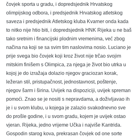
čovjek sporta u gradu, i dopredsjednik Hrvatskog
olimpijskog odbora, i predsjednik Hrvatskog atletskog
saveza i predsjednik Atletskog kluba Kvarner onda kada
to nitko nije htio biti, i dopredsjednik HNK Rijeka u ne baš
tako sretnim i financijski plodnim vremenima, već zbog
načina na koji se sa svim tim naslovima nosio. Luciano je
prije svega bio čovjek koji kroz život nije trčao svojim
mitskim finišem s Olimpica, za njega je život bio utrka u
kojoj je do izražaja dolazio njegov graciozan korak,
ležeran stil, pristupačnost, jednostavnost, poštenje,
njegov šarm i širina. Uvijek na dispoziciji, uvijek spreman
pomoći. Znao se je nositi s nepravdama, a doživljavao ih
je i u svom klubu, u kojega je zalazio svakodnevno sve
do prošle godine, i u svom gradu, kojem je uvijek ostao
vjeran. Rijeka, jedno vrijeme Učka i najviše Kantrida.
Gospodin starog kova, prekrasan čovjek od one sorte