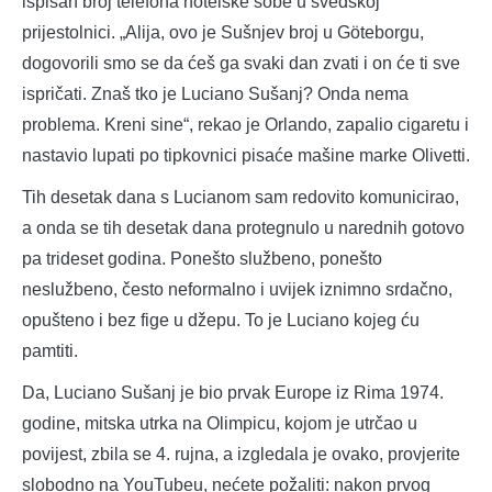
ispisan broj telefona hotelske sobe u švedskoj
prijestolnici. „Alija, ovo je Sušnjev broj u Göteborgu,
dogovorili smo se da ćeš ga svaki dan zvati i on će ti sve
ispričati. Znaš tko je Luciano Sušanj? Onda nema
problema. Kreni sine“, rekao je Orlando, zapalio cigaretu i
nastavio lupati po tipkovnici pisaće mašine marke Olivetti.
Tih desetak dana s Lucianom sam redovito komunicirao,
a onda se tih desetak dana protegnulo u narednih gotovo
pa trideset godina. Ponešto službeno, ponešto
neslužbeno, često neformalno i uvijek iznimno srdačno,
opušteno i bez fige u džepu. To je Luciano kojeg ću
pamtiti.
Da, Luciano Sušanj je bio prvak Europe iz Rima 1974.
godine, mitska utrka na Olimpicu, kojom je utrčao u
povijest, zbila se 4. rujna, a izgledala je ovako, provjerite
slobodno na YouTubeu, nećete požaliti: nakon prvog