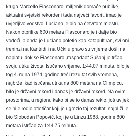
kruga Marcello Fiasconaro, miljenik domaće publike,
aktualni svjetski rekorder i tada najveći favorit, imao je
uvjerljivo vodstvo, Luciano je bio na četvrtom mjestu.
Nakon otprilike 600 metara Fiasconaro je i dalje bio
vodeći, a onda je Luciano poletio kao katapultiran, svi oni
treninzi na Kantridi i na Učki u pravo su vrijeme došli na
naplatu, dok se Fiasconaro „raspadao“ Sušanj je trčao
svoju utrku života. Istrčano vrijeme, 1:44.07 minuta, bilo je
tog 4. rujna 1974. godine treći rezultat svih vremena,
najbrže ikad istrčana utrka na 800 metara na Olimpicu,
bilo je državni rekord i danas je državni rekord. Na ovim
prostorima, u regionu kako bi se to danas reklo, još uvijek
se nije rodio atletičar koji je ugrozio taj rezultat, najbliži je
bio Slobodan Popović, koji je u Linzu 1988. godine 800
metara istrčao za 1:44.75 minuta.