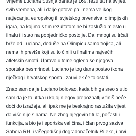
Vrijeme Luciana Sušnja danas je 169. rezultat na svijetu
svih vremena, ali i dalje gotovo pa i nema velikog
natjecanja, europskog ili svjetskog prvenstva, olimpijskih
igara, na kojima s tim rezultatom ne bi zaslužio mjesto u
finalu ili stao na pobjedničko postolje. Da, mnogi su trčali
brže od Luciana, doduše na Olimpicu samo trojica, ali
nema ih previše koji su to činili u finalima najvećih
atletskih smotri. Upravo u tome ogleda se njegova
sportska besmrtnost. Luciano je tog dana postao ikona
riječkog i hrvatskog sporta i zauvijek će to ostati.
Znao sam da je Luciano bolovao, kada bih ga sreo slutio
sam da je to utrka u kojoj njegov prepoznatljiv finiš neće
doći do izražaja, ali ipak me je beskrajno rastužila vijest
da više nije s nama. Ne zbog njegovih titula, počasti i
funkcija, a bio je i sportska veličina, i član prvog saziva
Sabora RH, i višegodišnji dogradonačelnik Rijeke, i prvi