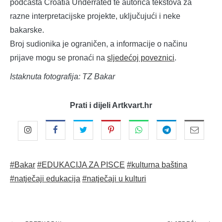
podcasta Croatia Underrated te autorica tekstova za
razne interpretacijske projekte, uključujući i neke
bakarske.
Broj sudionika je ograničen, a informacije o načinu
prijave mogu se pronaći na
sljedećoj poveznici
.
Istaknuta fotografija: TZ Bakar
Prati i dijeli Artkvart.hr
#Bakar
#EDUKACIJA ZA PISCE
#kulturna baština
#natječaji edukacija
#natječaji u kulturi