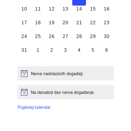
DOGAĐAJI,
DOGAĐAJI,
DOGAĐAJI,
DOGAĐAJI,
DOGAĐAJI,
DOGAĐAJI,
DOGAĐAJI
0
0
0
0
0
0
0
10
11
12
13
14
15
16
DOGAĐAJI,
DOGAĐAJI,
DOGAĐAJI,
DOGAĐAJI,
DOGAĐAJI,
DOGAĐAJI,
DOGAĐAJI
0
0
0
0
0
0
0
17
18
19
20
21
22
23
DOGAĐAJI,
DOGAĐAJI,
DOGAĐAJI,
DOGAĐAJI,
DOGAĐAJI,
DOGAĐAJI,
DOGAĐAJI
0
0
0
0
0
0
0
24
25
26
27
28
29
30
DOGAĐAJI,
DOGAĐAJI,
DOGAĐAJI,
DOGAĐAJI,
DOGAĐAJI,
DOGAĐAJI,
DOGAĐAJI
0
0
0
0
0
0
0
31
1
2
3
4
5
6
DOGAĐAJI,
DOGAĐAJI,
DOGAĐAJI,
DOGAĐAJI,
DOGAĐAJI,
DOGAĐAJI,
DOGAĐAJI
Nema nadolazećih događaji.
Na današnji dan nema događanja.
Pogledaj kalendar