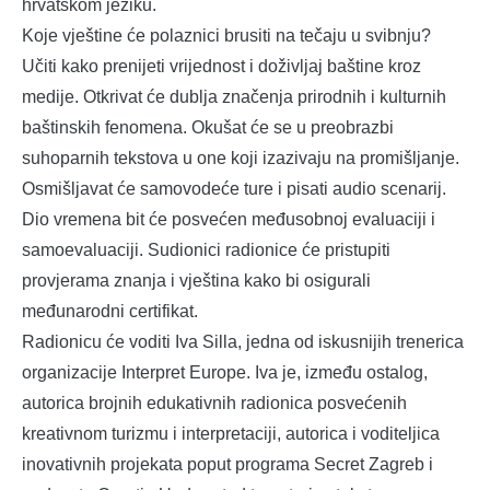
hrvatskom jeziku.
Koje vještine će polaznici brusiti na tečaju u svibnju?
Učiti kako prenijeti vrijednost i doživljaj baštine kroz
medije. Otkrivat će dublja značenja prirodnih i kulturnih
baštinskih fenomena. Okušat će se u preobrazbi
suhoparnih tekstova u one koji izazivaju na promišljanje.
Osmišljavat će samovodeće ture i pisati audio scenarij.
Dio vremena bit će posvećen međusobnoj evaluaciji i
samoevaluaciji. Sudionici radionice će pristupiti
provjerama znanja i vještina kako bi osigurali
međunarodni certifikat.
Radionicu će voditi Iva Silla, jedna od iskusnijih trenerica
organizacije Interpret Europe. Iva je, između ostalog,
autorica brojnih edukativnih radionica posvećenih
kreativnom turizmu i interpretaciji, autorica i voditeljica
inovativnih projekata poput programa Secret Zagreb i