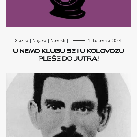
Glazba
|
Najava
|
Novosti
|
1. kolovoza 2024.
U Nemo klubu se i u kolovozu
pleše do jutra!