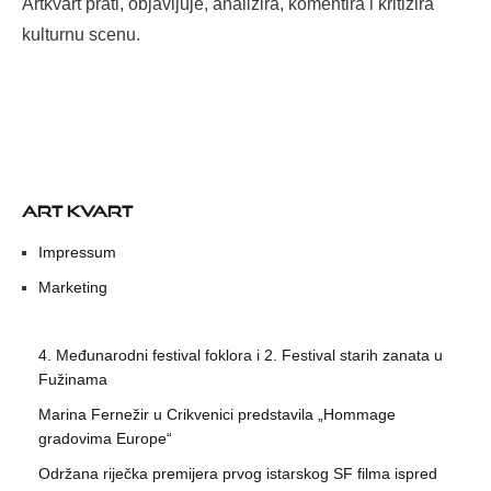
Artkvart prati, objavljuje, analizira, komentira i kritizira
kulturnu scenu.
ART KVART
Impressum
Marketing
4. Međunarodni festival foklora i 2. Festival starih zanata u
Fužinama
Marina Fernežir u Crikvenici predstavila „Hommage
gradovima Europe“
Održana riječka premijera prvog istarskog SF filma ispred