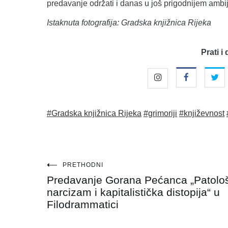
predavanje održati i danas u još prigodnijem ambi
Istaknuta fotografija: Gradska knjižnica Rijeka
Prati i 
#Gradska knjižnica Rijeka
#grimoriji
#književnost
Navigacija
PRETHODNI
Predavanje Gorana Pećanca „Patolo
objava
narcizam i kapitalistička distopija“ u
Filodrammatici