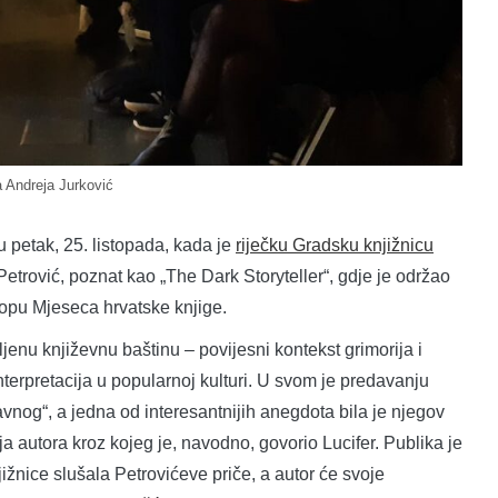
a Andreja Jurković
i u petak, 25. listopada, kada je
riječku Gradsku knjižnicu
 Petrović, poznat kao „The Dark Storyteller“, gdje je održao
klopu Mjeseca hrvatske knjige.
jenu književnu baštinu – povijesni kontekst grimorija i
nterpretacija u popularnoj kulturi. U svom je predavanju
avnog“, a jedna od interesantnijih anegdota bila je njegov
ija autora kroz kojeg je, navodno, govorio Lucifer. Publika je
ižnice slušala Petrovićeve priče, a autor će svoje