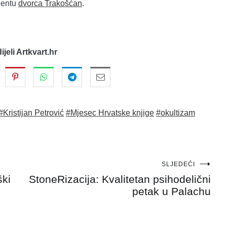
jentu
dvorca Trakošćan
.
dijeli Artkvart.hr
#Kristijan Petrović
#Mjesec Hrvatske knjige
#okultizam
SLJEDEĆI
ški
StoneRizacija: Kvalitetan psihodelični
petak u Palachu