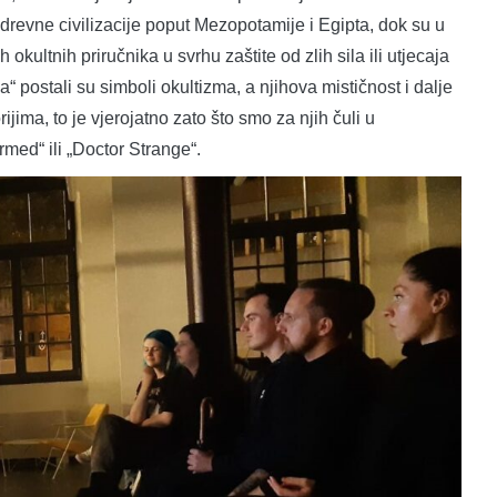
 drevne civilizacije poput Mezopotamije i Egipta, dok su u
 okultnih priručnika u svrhu zaštite od zlih sila ili utjecaja
“ postali su simboli okultizma, a njihova mističnost i dalje
ma, to je vjerojatno zato što smo za njih čuli u
rmed“ ili „Doctor Strange“.