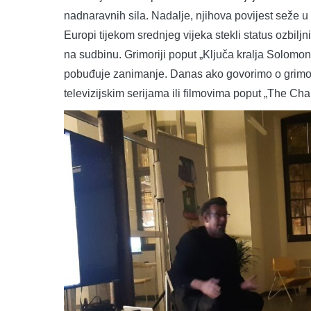
nadnaravnih sila. Nadalje, njihova povijest seže u
Europi tijekom srednjeg vijeka stekli status ozbiljnih
na sudbinu. Grimoriji poput „Ključa kralja Solomona
pobuđuje zanimanje. Danas ako govorimo o grimoriji
televizijskim serijama ili filmovima poput „The Cha