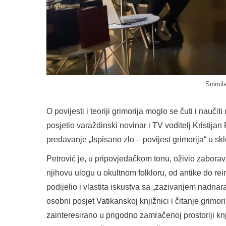
Snimil
O povijesti i teoriji grimorija moglo se čuti i naučit
posjetio varaždinski novinar i TV voditelj Kristijan
predavanje „Ispisano zlo – povijest grimorija“ u s
Petrović je, u pripovjedačkom tonu, oživio zaboravl
njihovu ulogu u okultnom folkloru, od antike do rei
podijelio i vlastita iskustva sa „zazivanjem nadnar
osobni posjet Vatikanskoj knjižnici i čitanje grimor
zainteresirano u prigodno zamračenoj prostoriji knj