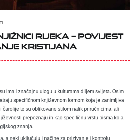
TI
|
ižnici Rijeka – povijest
nje Kristijana
 su imali značajnu ulogu u kulturama diljem svijeta. Osim
smatraju specifičnom književnom formom koja je zanimljiva
 čarolije te su oblikovane stilom nalik priručnicima, ali
književnosti prepoznaju ih kao specifičnu vrstu pisma koja
agijskog znanja.
a, a neki uključuju i načine za prizivanje i kontrolu