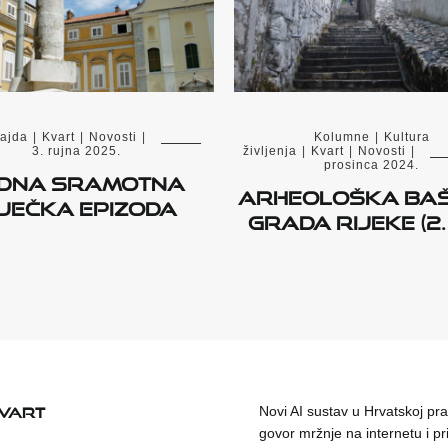
ajda
|
Kvart
|
Novosti
|
Kolumne
|
Kultura
3. rujna 2025.
življenja
|
Kvart
|
Novosti
|
prosinca 2024.
dna sramotna
Arheološka baš
iječka epizoda
grada Rijeke (2. 
KVART
Novi AI sustav u Hrvatskoj prat
govor mržnje na internetu i pr