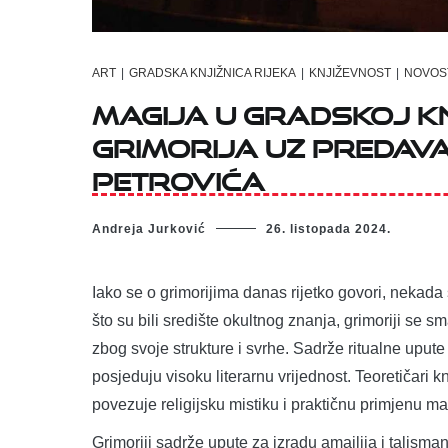
ART
|
GRADSKA KNJIŽNICA RIJEKA
|
KNJIŽEVNOST
|
NOVOS
Magija u Gradskoj knj
grimorija uz predava
Petrovića
Andreja Jurković
26. listopada 2024.
Iako se o grimorijima danas rijetko govori, nekada
što su bili središte okultnog znanja, grimoriji se 
zbog svoje strukture i svrhe. Sadrže ritualne upute i
posjeduju visoku literarnu vrijednost. Teoretičari 
povezuje religijsku mistiku i praktičnu primjenu m
Grimoriji sadrže upute za izradu amajlija i talisman