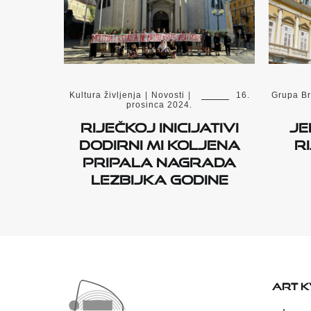
Kultura življenja
|
Novosti
|
16.
Grupa Br
prosinca 2024.
Riječkoj inicijativi
Je
Dodirni mi koljena
r
pripala nagrada
Lezbijka godine
ART 