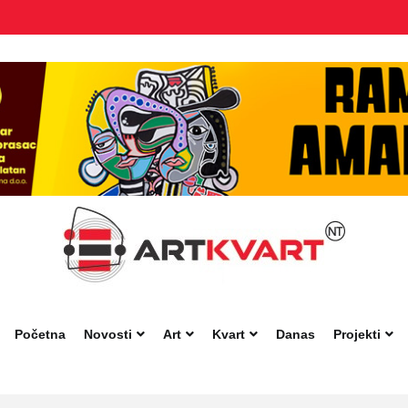
Početna
Novosti
Art
Kvart
Danas
Projekti