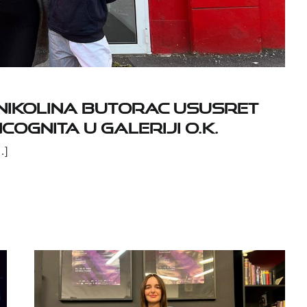
 i Nikolina Butorac ususret
cognita u Galeriji O.K.
…]