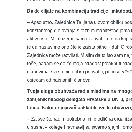
Dakle ciljate na kombinaciju tradicije i mladosti.
– Apsolutno. Zajednica Talijana u ovom obliku post
konstantnog djelovanja s raznim manifestacijama koj
aktivnosti.. Mi možemo samo zahvaliti onima koji su 
je da nastavimo ono što je zaista bitno – duh Circ
Zajednica može razvijati. Mislim da to što sam naj
loše, nadam se da će moja mladost potaknuti mlad
članovima, svi su me dobro prihvatili, puni su
affet
osjećam od najstarijih članova.
Tvoja uloga obuhvaća rad s mladima na mnogo r
zamjenik mladog delegata Hrvatske u UN-u, pre
Liceu. Kako uspijevaš uskladiti sve te obaveze,
– Za sve što radim potrebna mi je odlična organiz
u susret – kolege i ravnatelj su stvarno sjajni i 