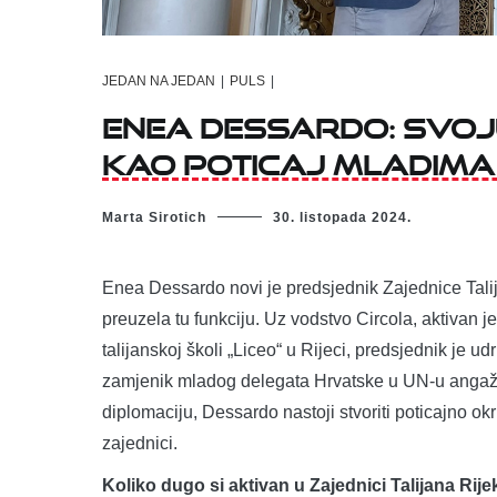
JEDAN NA JEDAN
|
PULS
|
Enea Dessardo: Svoju
kao poticaj mladima 
Marta Sirotich
30. listopada 2024.
Enea Dessardo novi je predsjednik Zajednice Talij
preuzela tu funkciju. Uz vodstvo Circola, aktivan j
talijanskoj školi „Liceo“ u Rijeci, predsjednik je 
zamjenik mladog delegata Hrvatske u UN-u angažir
diplomaciju, Dessardo nastoji stvoriti poticajno ok
zajednici.
Koliko dugo si aktivan u Zajednici Talijana Rije