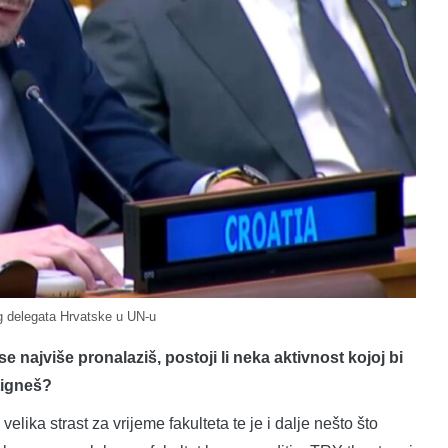
 delegata Hrvatske u UN-u
 najviše pronalaziš, postoji li neka aktivnost kojoj bi
tigneš?
lika strast za vrijeme fakulteta te je i dalje nešto što