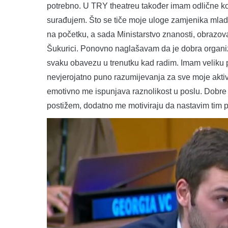
potrebno. U TRY theatreu također imam odlične kol
surađujem. Što se tiče moje uloge zamjenika mlado
na početku, a sada Ministarstvo znanosti, obrazova
Šukurici. Ponovno naglašavam da je dobra organiza
svaku obavezu u trenutku kad radim. Imam veliku 
nevjerojatno puno razumijevanja za sve moje aktiv
emotivno me ispunjava raznolikost u poslu. Dobre r
postižem, dodatno me motiviraju da nastavim tim 