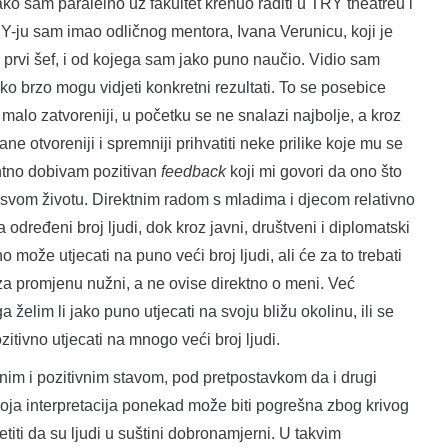
, kako sam paralelno uz fakultet krenuo raditi u TRY theatreu i
-ju sam imao odličnog mentora, Ivana Verunicu, koji je
j prvi šef, i od kojega sam jako puno naučio. Vidio sam
ko brzo mogu vidjeti konkretni rezultati. To se posebice
malo zatvoreniji, u početku se ne snalazi najbolje, a kroz
ne otvoreniji i spremniji prihvatiti neke prilike koje mu se
ntno dobivam pozitivan
feedback
koji mi govori da ono što
u svom životu. Direktnim radom s mladima i djecom relativno
na određeni broj ljudi, dok kroz javni, društveni i diplomatski
že utjecati na puno veći broj ljudi, ali će za to trebati
 za promjenu nužni, a ne ovise direktno o meni. Već
elim li jako puno utjecati na svoju bližu okolinu, ili se
itivno utjecati na mnogo veći broj ljudi.
nim i pozitivnim stavom, pod pretpostavkom da i drugi
oja interpretacija ponekad može biti pogrešna zbog krivog
titi da su ljudi u suštini dobronamjerni. U takvim