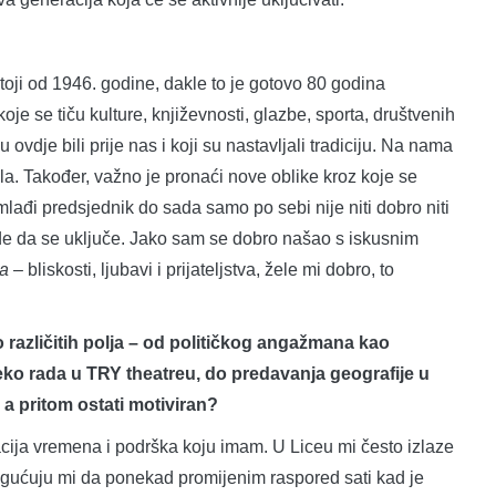
oji od 1946. godine, dakle to je gotovo 80 godina
e se tiču kulture, književnosti, glazbe, sporta, društvenih
ovdje bili prije nas i koji su nastavljali tradiciju. Na nama
ola. Također, važno je pronaći nove oblike kroz koje se
mlađi predsjednik do sada samo po sebi nije niti dobro niti
e da se uključe. Jako sam se dobro našao s iskusnim
ta –
bliskosti, ljubavi i prijateljstva, žele mi dobro, to
azličitih polja – od političkog angažmana kao
ko rada u TRY theatreu, do predavanja geografije u
 a pritom ostati motiviran?
acija vremena i podrška koju imam. U Liceu mi često izlaze
omogućuju mi da ponekad promijenim raspored sati kad je