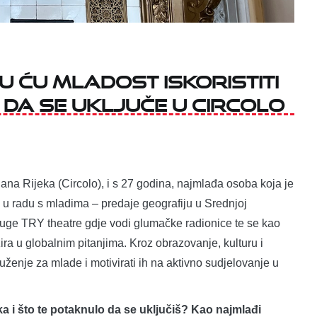
 ću mladost iskoristiti
da se uključe u Circolo
ana Rijeka (Circolo), i s 27 godina, najmlađa osoba koja je
e u radu s mladima – predaje geografiju u Srednjoj
udruge TRY theatre gdje vodi glumačke radionice te se kao
a u globalnim pitanjima. Kroz obrazovanje, kulturu i
ruženje za mlade i motivirati ih na aktivno sudjelovanje u
ka i što te potaknulo da se uključiš? Kao najmlađi