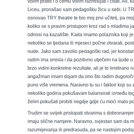
volim pratiti i o čemu volim razmišljati i čitati. Ali
Liceu, pronašao sam pedagošku žicu u sebi. U TRY
osnovao TRY theatre te bio moj prvi učitelj, pa mo
koliko se s pravim pristupom kroz rad s mladima ja
odnosi na kazalište. Kada imamo polaznika koji je 
nekoliko se tjedana ili mjeseci počne otvarati, posta
nude. Jako sam zavolio pedagoški rad, jer konsta
radim ima smisla i da pozitivno utječem na ljude 
brzo vidim konkretne rezultate, ali je to limitirano 
angažman imam dojam da ono što radim dugoročno mo
puno više vremena. Naravno tu su i faktori koji su
nekoliko godina pokušavam balansirati između toga ž
želim pokušati probiti negdje gdje ću moći malo poz
Trudim se uvijek pristupati stvarima s dobronamjer
imaju slične namjere. Naravno, svjestan sam da m
razumijevanja ili predrasuda, pa se nastojim podsje