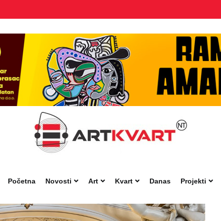
Početna
Novosti
Art
Kvart
Danas
Projekti