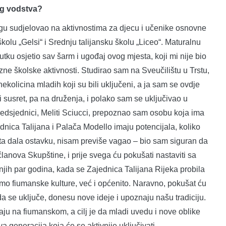
og vodstva?
ogu sudjelovao na aktivnostima za djecu i učenike osnovne
školu „Gelsi“ i Srednju talijansku školu „Liceo“. Maturalnu
tku osjetio sav šarm i ugođaj ovog mjesta, koji mi nije bio
ne školske aktivnosti. Studirao sam na Sveučilištu u Trstu,
nekolicina mladih koji su bili uključeni, a ja sam se ovdje
 susret, pa na druženja, i polako sam se uključivao u
edsjednici, Meliti Sciucci, prepoznao sam osobu koja ima
dnica Talijana i Palača Modello imaju potencijala, koliko
lita dala ostavku, nisam previše vagao – bio sam siguran da
anova Skupštine, i prije svega ću pokušati nastaviti sa
njih par godina, kada se Zajednica Talijana Rijeka probila
mo fiumanske kulture, već i općenito. Naravno, pokušat ću
da se uključe, donesu nove ideje i upoznaju našu tradiciju.
iraju na fiumanskom, a cilj je da mladi uvedu i nove oblike
a generacija koja će se aktivnije uključivati.