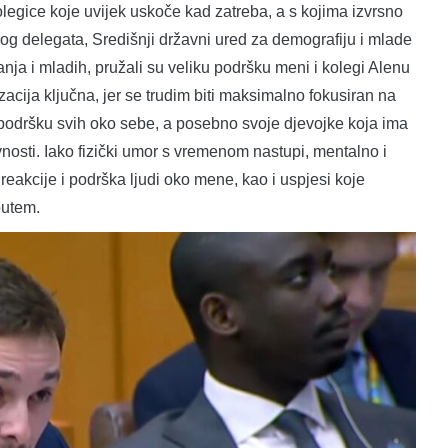
egice koje uvijek uskoče kad zatreba, a s kojima izvrsno
g delegata, Središnji državni ured za demografiju i mlade
nja i mladih, pružali su veliku podršku meni i kolegi Alenu
cija ključna, jer se trudim biti maksimalno fokusiran na
podršku svih oko sebe, a posebno svoje djevojke koja ima
nosti. Iako fizički umor s vremenom nastupi, mentalno i
eakcije i podrška ljudi oko mene, kao i uspjesi koje
putem.