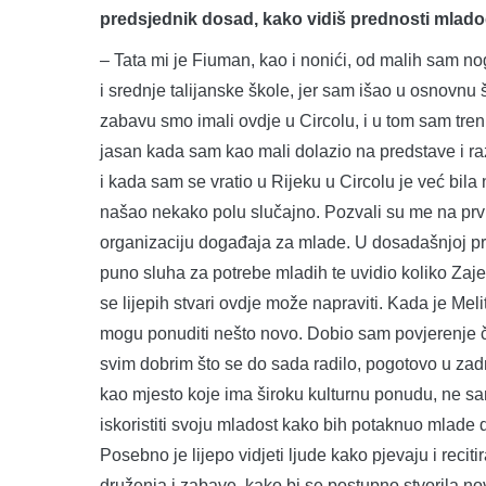
predsjednik dosad, kako vidiš prednosti mlad
– Tata mi je Fiuman, kao i nonići, od malih sam n
i srednje talijanske škole, jer sam išao u osnovnu 
zabavu smo imali ovdje u Circolu, i u tom sam trenu
jasan kada sam kao mali dolazio na predstave i raz
i kada sam se vratio u Rijeku u Circolu je već bila 
našao nekako polu slučajno. Pozvali su me na prvi
organizaciju događaja za mlade. U dosadašnjoj pr
puno sluha za potrebe mladih te uvidio koliko Zaje
se lijepih stvari ovdje može napraviti. Kada je Me
mogu ponuditi nešto novo. Dobio sam povjerenje čl
svim dobrim što se do sada radilo, pogotovo u zad
kao mjesto koje ima široku kulturnu ponudu, ne sa
iskoristiti svoju mladost kako bih potaknuo mlade 
Posebno je lijepo vidjeti ljude kako pjevaju i recit
druženja i zabave, kako bi se postupno stvorila nov