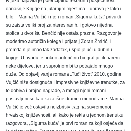
Rijeka najavila je potencijalno rekordnu posjećenost
današnje Knjige na jutarnjim mjestima. I upravo je tako i
bilo – Marina Vujčić i njen roman „Sigurna kuća” privukli
su zaista veliki broj zainteresiranih, i gotovo nijedna
stolica u dvorištu Benčić nije ostala prazna. Razgovor je
moderirao autoričin kolega i prijatelj Zoran Žmirić, i
premda nije imao lak zadatak, uspio je ući u dubinu
knjige. U uvodu je pokrio autoričinu biografiju, ili barem
neke dijelove, jer u suprotnom bi to potrajalo mnogo
duže. Od objavljivanja romana „Tuđi život” 2010. godine,
Vujčić niže dostignuća i impresivne književne trenutke, za
to dobiva i brojne nagrade, a mnogi njeni romani
postavljeni su kao kazališne drame i monodrame. Marina
Vujčić je već ostavila neizbrisiv trag na suvremenoj
hrvatskoj književnosti, ali kako je rekla u jednom trenutku
razgovora, „Sigurna kuća” je prvi roman za koji osjeća da