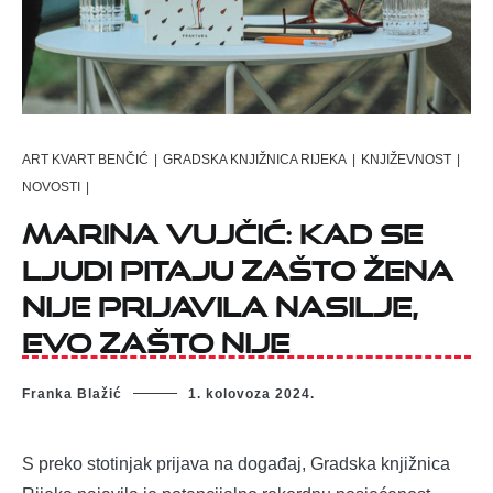
ART KVART BENČIĆ
|
GRADSKA KNJIŽNICA RIJEKA
|
KNJIŽEVNOST
|
NOVOSTI
|
Marina Vujčić: Kad se
ljudi pitaju zašto žena
nije prijavila nasilje,
evo zašto nije
Franka Blažić
1. kolovoza 2024.
S preko stotinjak prijava na događaj, Gradska knjižnica