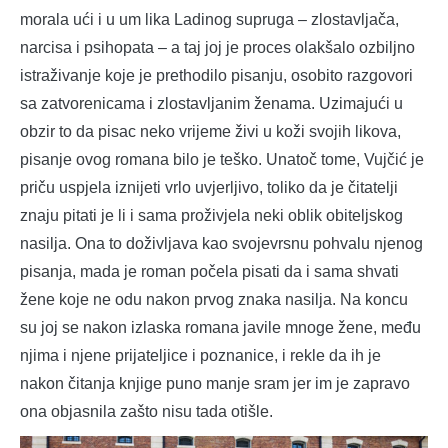
morala ući i u um lika Ladinog supruga – zlostavljača,
narcisa i psihopata – a taj joj je proces olakšalo ozbiljno
istraživanje koje je prethodilo pisanju, osobito razgovori
sa zatvorenicama i zlostavljanim ženama. Uzimajući u
obzir to da pisac neko vrijeme živi u koži svojih likova,
pisanje ovog romana bilo je teško. Unatoč tome, Vujčić je
priču uspjela iznijeti vrlo uvjerljivo, toliko da je čitatelji
znaju pitati je li i sama proživjela neki oblik obiteljskog
nasilja. Ona to doživljava kao svojevrsnu pohvalu njenog
pisanja, mada je roman počela pisati da i sama shvati
žene koje ne odu nakon prvog znaka nasilja. Na koncu
su joj se nakon izlaska romana javile mnoge žene, među
njima i njene prijateljice i poznanice, i rekle da ih je
nakon čitanja knjige puno manje sram jer im je zapravo
ona objasnila zašto nisu tada otišle.