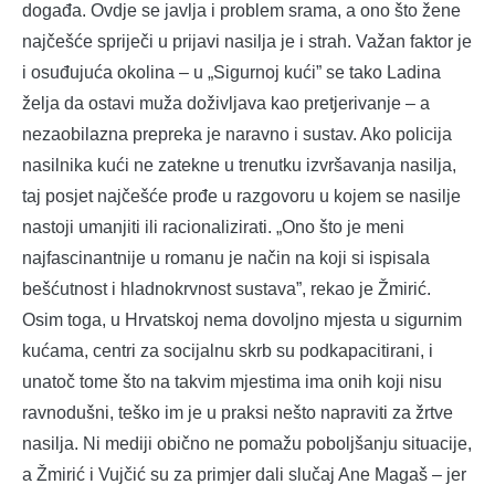
događa. Ovdje se javlja i problem srama, a ono što žene
najčešće spriječi u prijavi nasilja je i strah. Važan faktor je
i osuđujuća okolina – u „Sigurnoj kući” se tako Ladina
želja da ostavi muža doživljava kao pretjerivanje – a
nezaobilazna prepreka je naravno i sustav. Ako policija
nasilnika kući ne zatekne u trenutku izvršavanja nasilja,
taj posjet najčešće prođe u razgovoru u kojem se nasilje
nastoji umanjiti ili racionalizirati. „Ono što je meni
najfascinantnije u romanu je način na koji si ispisala
bešćutnost i hladnokrvnost sustava”, rekao je Žmirić.
Osim toga, u Hrvatskoj nema dovoljno mjesta u sigurnim
kućama, centri za socijalnu skrb su podkapacitirani, i
unatoč tome što na takvim mjestima ima onih koji nisu
ravnodušni, teško im je u praksi nešto napraviti za žrtve
nasilja. Ni mediji obično ne pomažu poboljšanju situacije,
a Žmirić i Vujčić su za primjer dali slučaj Ane Magaš – jer