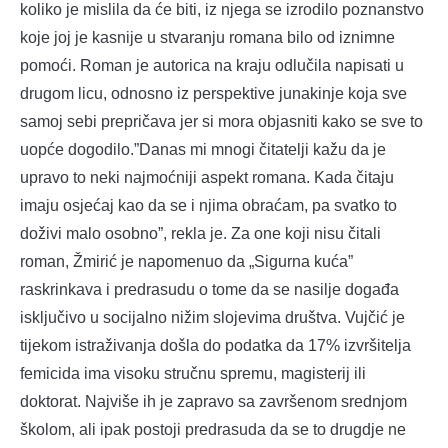
koliko je mislila da će biti, iz njega se izrodilo poznanstvo
koje joj je kasnije u stvaranju romana bilo od iznimne
pomoći. Roman je autorica na kraju odlučila napisati u
drugom licu, odnosno iz perspektive junakinje koja sve
samoj sebi prepričava jer si mora objasniti kako se sve to
uopće dogodilo.”Danas mi mnogi čitatelji kažu da je
upravo to neki najmoćniji aspekt romana. Kada čitaju
imaju osjećaj kao da se i njima obraćam, pa svatko to
doživi malo osobno”, rekla je. Za one koji nisu čitali
roman, Žmirić je napomenuo da „Sigurna kuća”
raskrinkava i predrasudu o tome da se nasilje događa
isključivo u socijalno nižim slojevima društva. Vujčić je
tijekom istraživanja došla do podatka da 17% izvršitelja
femicida ima visoku stručnu spremu, magisterij ili
doktorat. Najviše ih je zapravo sa završenom srednjom
školom, ali ipak postoji predrasuda da se to drugdje ne