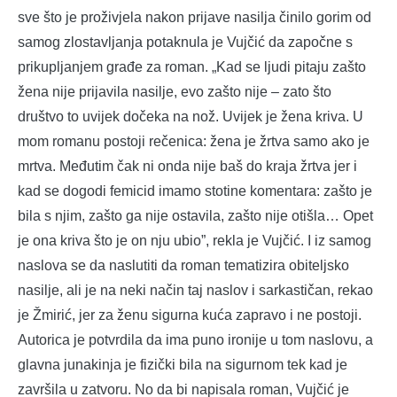
sve što je proživjela nakon prijave nasilja činilo gorim od
samog zlostavljanja potaknula je Vujčić da započne s
prikupljanjem građe za roman. „Kad se ljudi pitaju zašto
žena nije prijavila nasilje, evo zašto nije – zato što
društvo to uvijek dočeka na nož. Uvijek je žena kriva. U
mom romanu postoji rečenica: žena je žrtva samo ako je
mrtva. Međutim čak ni onda nije baš do kraja žrtva jer i
kad se dogodi femicid imamo stotine komentara: zašto je
bila s njim, zašto ga nije ostavila, zašto nije otišla… Opet
je ona kriva što je on nju ubio”, rekla je Vujčić. I iz samog
naslova se da naslutiti da roman tematizira obiteljsko
nasilje, ali je na neki način taj naslov i sarkastičan, rekao
je Žmirić, jer za ženu sigurna kuća zapravo i ne postoji.
Autorica je potvrdila da ima puno ironije u tom naslovu, a
glavna junakinja je fizički bila na sigurnom tek kad je
završila u zatvoru. No da bi napisala roman, Vujčić je