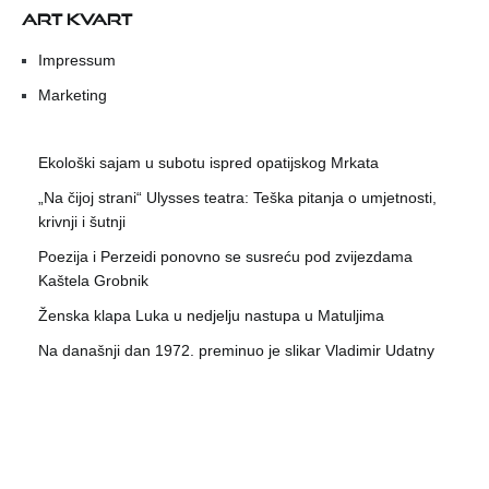
ART KVART
Impressum
Marketing
Ekološki sajam u subotu ispred opatijskog Mrkata
„Na čijoj strani“ Ulysses teatra: Teška pitanja o umjetnosti,
krivnji i šutnji
Poezija i Perzeidi ponovno se susreću pod zvijezdama
Kaštela Grobnik
Ženska klapa Luka u nedjelju nastupa u Matuljima
Na današnji dan 1972. preminuo je slikar Vladimir Udatny