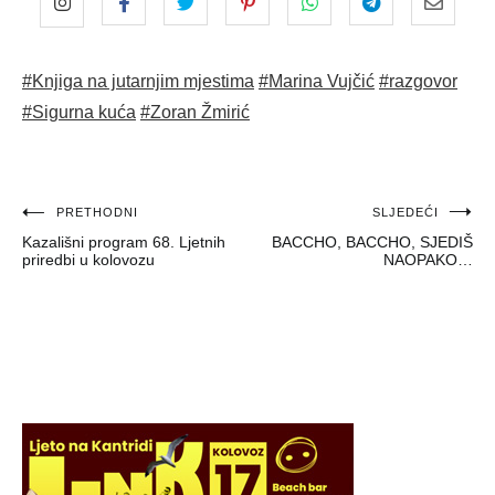
#Knjiga na jutarnjim mjestima
#Marina Vujčić
#razgovor
#Sigurna kuća
#Zoran Žmirić
Navigacija
PRETHODNI
SLJEDEĆI
Kazališni program 68. Ljetnih
BACCHO, BACCHO, SJEDIŠ
objava
priredbi u kolovozu
NAOPAKO…