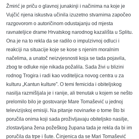
Žmirić je priču o glavnoj junakinji i načinima na koje je
Vujčić njena iskustva učinila izuzetno stvarnima započeo
razgovorom o autoričinom odustajanju od mjesta
ravnateljice drame Hrvatskog narodnog kazališta u Splitu.
Ona je na to rekla da se radilo o impulzivnoj odluci i
reakciji na situacije koje se kose s njenim moralnim
načelima, a unatoč neizvjesnosti koja se tada pojavila,
zbog te odluke nije nikada požalila. Sada živi u blizini
rodnog Trogira i radi kao voditeljica novog centra u za
kulturu „Kantun kulture”. O temi femicida i obiteljskog
nasilja razmišljala je i ranije, ali trenutak u kojem se nešto
prelomilo bilo je gostovanje Mare Tomašević u jednoj
televizijskoj emisiji. Na pitanje novinarke o tome što bi
poručila onima koji sada proživljavaju obiteljsko nasilje,
zlostavljana žena požeškog župana tada je rekla da bi im
poručila da trpe i šute. Činjenica da se Mari Tomašević