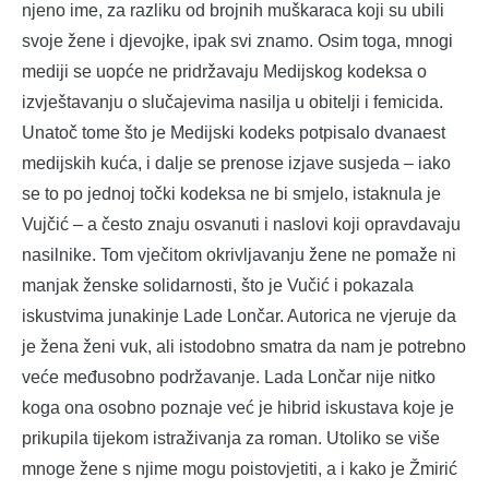
njeno ime, za razliku od brojnih muškaraca koji su ubili
svoje žene i djevojke, ipak svi znamo. Osim toga, mnogi
mediji se uopće ne pridržavaju Medijskog kodeksa o
izvještavanju o slučajevima nasilja u obitelji i femicida.
Unatoč tome što je Medijski kodeks potpisalo dvanaest
medijskih kuća, i dalje se prenose izjave susjeda – iako
se to po jednoj točki kodeksa ne bi smjelo, istaknula je
Vujčić – a često znaju osvanuti i naslovi koji opravdavaju
nasilnike. Tom vječitom okrivljavanju žene ne pomaže ni
manjak ženske solidarnosti, što je Vučić i pokazala
iskustvima junakinje Lade Lončar. Autorica ne vjeruje da
je žena ženi vuk, ali istodobno smatra da nam je potrebno
veće međusobno podržavanje. Lada Lončar nije nitko
koga ona osobno poznaje već je hibrid iskustava koje je
prikupila tijekom istraživanja za roman. Utoliko se više
mnoge žene s njime mogu poistovjetiti, a i kako je Žmirić