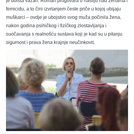
je doista važan. Roman progovara o nasilju nad ženama i
femicidu, a to čini izvrtanjem česte priče u kojoj ubijaju
muškarci – ovdje je ubojstvo svog muža počinila žena,
nakon godina psihičkog i fizičkog zlostavljanja i
suočavanja s realnošću sustava koji je kad su u pitanju
sigurnost i prava žena krajnje neučinkovit.