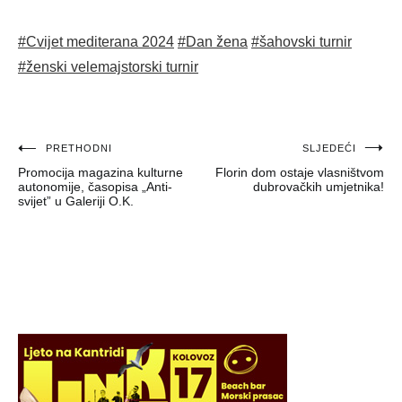
#Cvijet mediterana 2024
#Dan žena
#šahovski turnir
#ženski velemajstorski turnir
Navigacija
PRETHODNI
SLJEDEĆI
Promocija magazina kulturne
Florin dom ostaje vlasništvom
objava
autonomije, časopisa „Anti-
dubrovačkih umjetnika!
svijet” u Galeriji O.K.