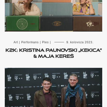
Art
|
Performans
|
Ples
|
9. kolovoza 2023.
K2K: Kristina Paunovski „Kekica”
& Maja Kereš