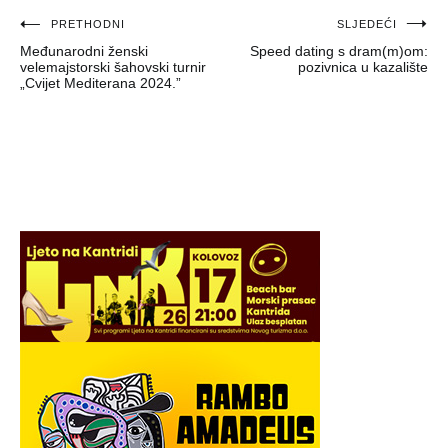
Navigacija
PRETHODNI
SLJEDEĆI
Međunarodni ženski
Speed dating s dram(m)om:
objava
velemajstorski šahovski turnir
pozivnica u kazalište
„Cvijet Mediterana 2024.”