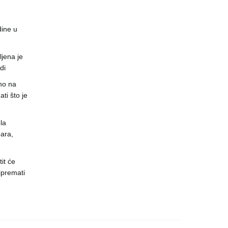
dine u
jena je
di
no na
ti što je
la
ara,
it će
ipremati