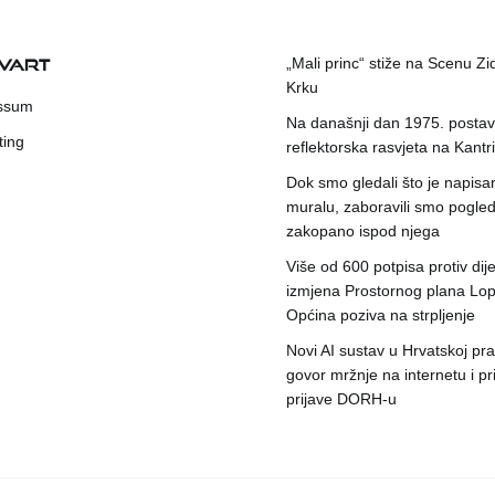
KVART
„Mali princ“ stiže na Scenu Zi
Krku
ssum
Na današnji dan 1975. postavl
ting
reflektorska rasvjeta na Kantri
Dok smo gledali što je napisa
muralu, zaboravili smo pogleda
zakopano ispod njega
Više od 600 potpisa protiv dije
izmjena Prostornog plana Lop
Općina poziva na strpljenje
Novi AI sustav u Hrvatskoj prat
govor mržnje na internetu i pr
prijave DORH-u