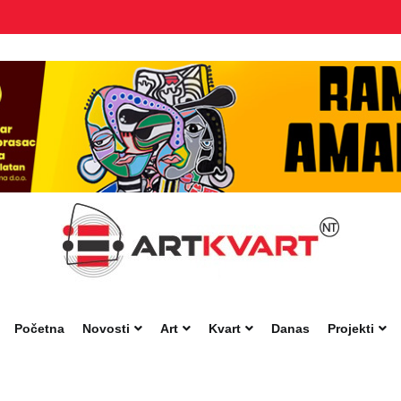
Početna
Novosti
Art
Kvart
Danas
Projekti