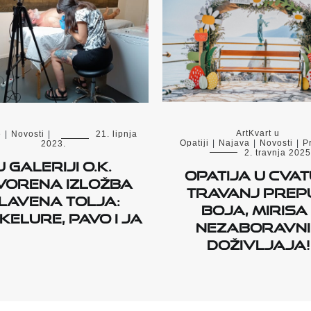
ArtKvart u
e
|
Novosti
|
21. lipnja
Opatiji
|
Najava
|
Novosti
|
Pr
2023.
2. travnja 2025
U Galeriji O.K.
Opatija u cvat
vorena izložba
travanj prep
lavena Tolja:
boja, mirisa 
elure, Pavo i ja
nezaboravni
doživljaja!