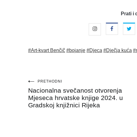
Prati i 
#Art-kvart Benčič
#bojanje
#Djeca
#Dječja kuća
#
Navigacija
PRETHODNI
Nacionalna svečanost otvorenja
objava
Mjeseca hrvatske knjige 2024. u
Gradskoj knjižnici Rijeka