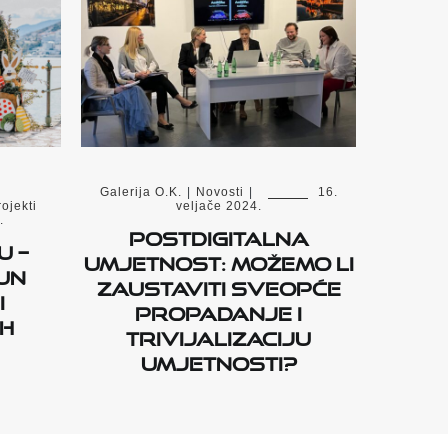
Galerija O.K.
|
Novosti
|
16.
ojekti
veljače 2024.
.
Postdigitalna
u –
umjetnost: možemo li
un
zaustaviti sveopće
i
propadanje i
h
trivijalizaciju
umjetnosti?