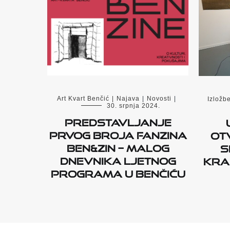
Art Kvart Benčić
|
Najava
|
Novosti
|
Izložb
30. srpnja 2024.
Predstavljanje
prvog broja fanzina
ot
Ben&zin – malog
S
dnevnika Ljetnog
Krak
programa u Benčiću