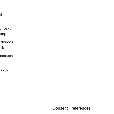
ed
a: Teška
tnji
 susreću
nik
 nastupa
uo je
Consent Preferences