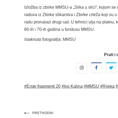
Izložba iz zbirke MMSU-a „Slika u slici“, kojom se
radova iz Zbirke slikarstva i Zbirke crteža koji su
radu pronalazi drugi rad. U tehnici ulja na platnu, 
60-ih i 70-ih godina u fundusu MMSU.
Istaknuta fotografija: MMSU
Prati i 
#Erste fragmenti 20
#Ivo Kalina
#MMSU
#Rijeka
#
Navigacija
PRETHODNI