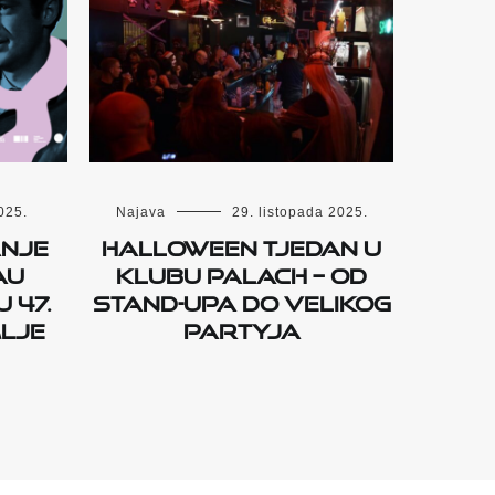
025.
Najava
29. listopada 2025.
danje
Halloween tjedan u
au
Klubu Palach – od
 47.
stand-upa do velikog
mlje
partyja