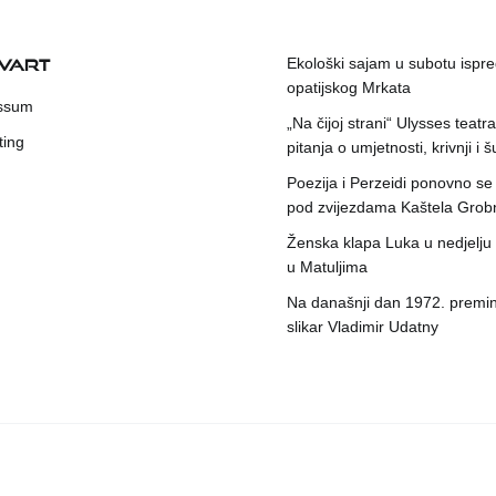
KVART
Ekološki sajam u subotu ispr
opatijskog Mrkata
ssum
„Na čijoj strani“ Ulysses teatr
ting
pitanja o umjetnosti, krivnji i šu
Poezija i Perzeidi ponovno se
pod zvijezdama Kaštela Grob
Ženska klapa Luka u nedjelju
u Matuljima
Na današnji dan 1972. premin
slikar Vladimir Udatny