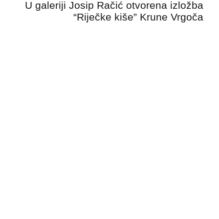
U galeriji Josip Račić otvorena izložba
“Riječke kiše” Krune Vrgoča