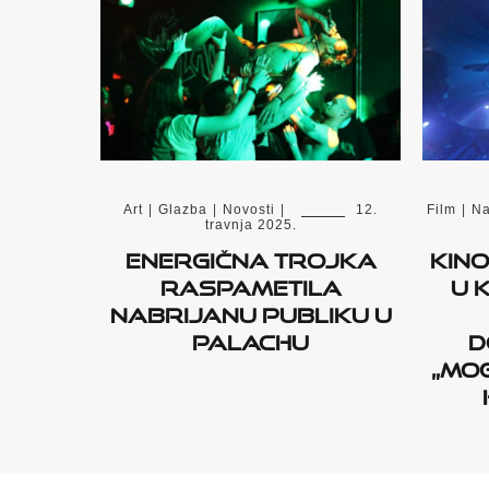
Art
|
Glazba
|
Novosti
|
12.
Film
|
Na
travnja 2025.
Energična trojka
Kin
raspametila
u 
nabrijanu publiku u
Palachu
d
„MOG