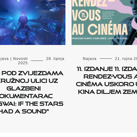
java
|
Novosti
28. lipnja
Najava
21. rujna 2
2025.
11. izdanje 11. iz
o pod zvijezdama
Rendez-vous 
Kružnoj ulici uz
cinéma uskoro u
glazbeni
kina diljem ze
okumentarac
WAI: If The Stars
Had A Sound“