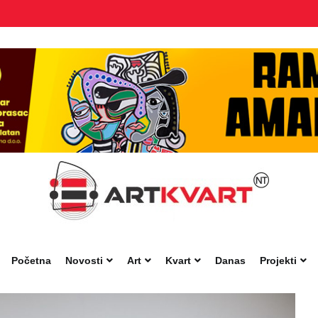
Početna
Novosti
Art
Kvart
Danas
Projekti