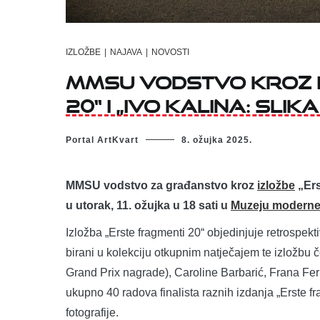
IZLOŽBE
|
NAJAVA
|
NOVOSTI
MMSU vodstvo kroz i
20“ i „Ivo Kalina: Slika
Portal ArtKvart
8. ožujka 2025.
MMSU vodstvo za građanstvo kroz
izložbe
„Ers
u utorak, 11. ožujka u 18 sati u
Muzeju moderne 
Izložba „Erste fragmenti 20“ objedinjuje retrospekt
birani u kolekciju otkupnim natječajem te izložbu č
Grand Prix nagrade), Caroline Barbarić, Frana Ferk
ukupno 40 radova finalista raznih izdanja „Erste fra
fotografije.