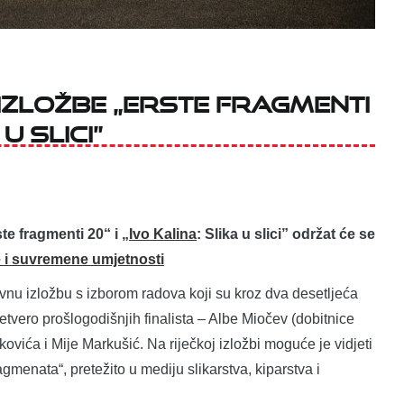
zložbe „Erste fragmenti
 u slici”
te fragmenti 20“ i „
Ivo Kalina
: Slika u slici” održat će se
i suvremene umjetnosti
ivnu izložbu s izborom radova koji su kroz dva desetljeća
etvero prošlogodišnjih finalista – Albe Miočev (dobitnice
ovića i Mije Markušić. Na riječkoj izložbi moguće je vidjeti
gmenata“, pretežito u mediju slikarstva, kiparstva i