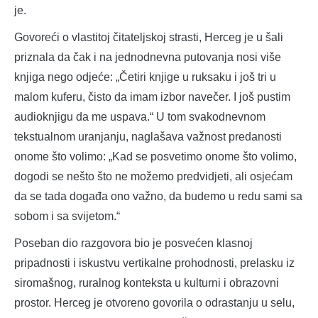
je.
Govoreći o vlastitoj čitateljskoj strasti, Herceg je u šali
priznala da čak i na jednodnevna putovanja nosi više
knjiga nego odjeće: „Četiri knjige u ruksaku i još tri u
malom kuferu, čisto da imam izbor navečer. I još pustim
audioknjigu da me uspava.“ U tom svakodnevnom
tekstualnom uranjanju, naglašava važnost predanosti
onome što volimo: „Kad se posvetimo onome što volimo,
dogodi se nešto što ne možemo predvidjeti, ali osjećam
da se tada događa ono važno, da budemo u redu sami sa
sobom i sa svijetom.“
Poseban dio razgovora bio je posvećen klasnoj
pripadnosti i iskustvu vertikalne prohodnosti, prelasku iz
siromašnog, ruralnog konteksta u kulturni i obrazovni
prostor. Herceg je otvoreno govorila o odrastanju u selu,