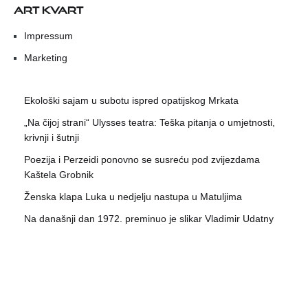
ART KVART
Impressum
Marketing
Ekološki sajam u subotu ispred opatijskog Mrkata
„Na čijoj strani“ Ulysses teatra: Teška pitanja o umjetnosti,
krivnji i šutnji
Poezija i Perzeidi ponovno se susreću pod zvijezdama
Kaštela Grobnik
Ženska klapa Luka u nedjelju nastupa u Matuljima
Na današnji dan 1972. preminuo je slikar Vladimir Udatny