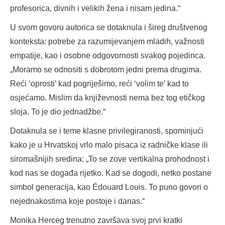
profesorica, divnih i velikih žena i nisam jedina.“
U svom govoru autorica se dotaknula i šireg društvenog
konteksta: potrebe za razumijevanjem mladih, važnosti
empatije, kao i osobne odgovornosti svakog pojedinca.
„Moramo se odnositi s dobrotom jedni prema drugima.
Reći ‘oprosti’ kad pogriješimo, reći ‘volim te’ kad to
osjećamo. Mislim da književnosti nema bez tog etičkog
sloja. To je dio jednadžbe.“
Dotaknula se i teme klasne privilegiranosti, spominjući
kako je u Hrvatskoj vrlo malo pisaca iz radničke klase ili
siromašnijih sredina: „To se zove vertikalna prohodnost i
kod nas se događa rijetko. Kad se dogodi, netko postane
simbol generacija, kao Édouard Louis. To puno govori o
nejednakostima koje postoje i danas.“
Monika Herceg trenutno završava svoj prvi kratki