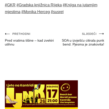
#GKR
#Gradska knjižnica Rijeka
#Knjiga na jutarnjim
mjestima
#Monika Herceg
#susret
Navigacija
PRETHODNI
SLJEDEĆI
Pred vratima tišine – kad zvekiri
SOA u izvješću citirala punk
objava
utihnu
bend. Pjesma je znakovita!