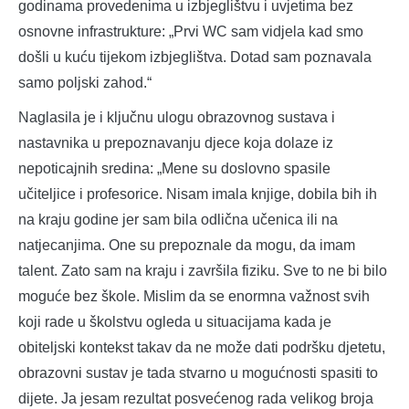
godinama provedenima u izbjeglištvu i uvjetima bez
osnovne infrastrukture: „Prvi WC sam vidjela kad smo
došli u kuću tijekom izbjeglištva. Dotad sam poznavala
samo poljski zahod.“
Naglasila je i ključnu ulogu obrazovnog sustava i
nastavnika u prepoznavanju djece koja dolaze iz
nepoticajnih sredina: „Mene su doslovno spasile
učiteljice i profesorice. Nisam imala knjige, dobila bih ih
na kraju godine jer sam bila odlična učenica ili na
natjecanjima. One su prepoznale da mogu, da imam
talent. Zato sam na kraju i završila fiziku. Sve to ne bi bilo
moguće bez škole. Mislim da se enormna važnost svih
koji rade u školstvu ogleda u situacijama kada je
obiteljski kontekst takav da ne može dati podršku djetetu,
obrazovni sustav je tada stvarno u mogućnosti spasiti to
dijete. Ja jesam rezultat posvećenog rada velikog broja