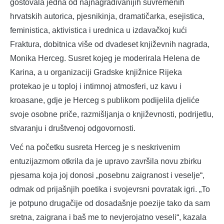
gostovala jedna od najnagrađivanijih suvremenih
hrvatskih autorica, pjesnikinja, dramatičarka, esejistica,
feministica, aktivistica i urednica u izdavačkoj kući
Fraktura, dobitnica više od dvadeset književnih nagrada,
Monika Herceg. Susret kojeg je moderirala Helena de
Karina, a u organizaciji Gradske knjižnice Rijeka
protekao je u toploj i intimnoj atmosferi, uz kavu i
kroasane, gdje je Herceg s publikom podijelila djeliće
svoje osobne priče, razmišljanja o književnosti, podrijetlu,
stvaranju i društvenoj odgovornosti.
Već na početku susreta Herceg je s neskrivenim
entuzijazmom otkrila da je upravo završila novu zbirku
pjesama koja joj donosi „posebnu zaigranost i veselje“,
odmak od prijašnjih poetika i svojevrsni povratak igri. „To
je potpuno drugačije od dosadašnje poezije tako da sam
sretna, zaigrana i baš me to nevjerojatno veseli“, kazala