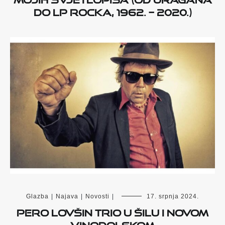
do LP Rocka, 1962. – 2020.)
Glazba
|
Najava
|
Novosti
|
17. srpnja 2024.
Pero Lovšin Trio u Šilu i Novom
Vinodolskom