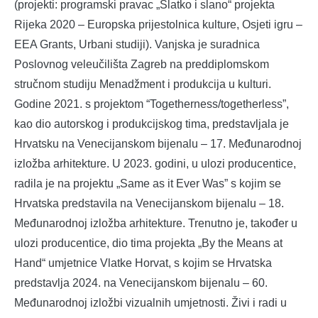
(projekti: programski pravac „Slatko i slano“ projekta
Rijeka 2020 – Europska prijestolnica kulture, Osjeti igru –
EEA Grants, Urbani studiji). Vanjska je suradnica
Poslovnog veleučilišta Zagreb na preddiplomskom
stručnom studiju Menadžment i produkcija u kulturi.
Godine 2021. s projektom “Togetherness/togetherless”,
kao dio autorskog i produkcijskog tima, predstavljala je
Hrvatsku na Venecijanskom bijenalu – 17. Međunarodnoj
izložba arhitekture. U 2023. godini, u ulozi producentice,
radila je na projektu „Same as it Ever Was” s kojim se
Hrvatska predstavila na Venecijanskom bijenalu – 18.
Međunarodnoj izložba arhitekture. Trenutno je, također u
ulozi producentice, dio tima projekta „By the Means at
Hand“ umjetnice Vlatke Horvat, s kojim se Hrvatska
predstavlja 2024. na Venecijanskom bijenalu – 60.
Međunarodnoj izložbi vizualnih umjetnosti. Živi i radi u