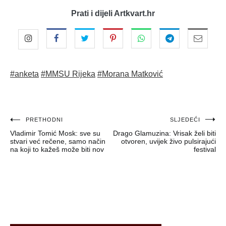
Prati i dijeli Artkvart.hr
#anketa
#MMSU Rijeka
#Morana Matković
Navigacija
PRETHODNI
SLJEDEĆI
Vladimir Tomić Mosk: sve su
Drago Glamuzina: Vrisak želi biti
objava
stvari već rečene, samo način
otvoren, uvijek živo pulsirajući
na koji to kažeš može biti nov
festival