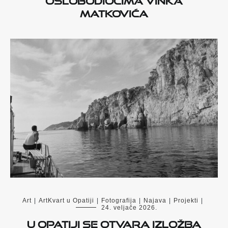
Matkovića
Art
|
ArtKvart u Opatiji
|
Fotografija
|
Najava
|
Projekti
|
24. veljače 2026.
U Opatiji se otvara izložba