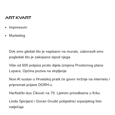
ART KVART
Impressum
Marketing
Dok smo gledali što je napisano na muralu, zaboravili smo
pogledati što je zakopano ispod njega
Više od 600 potpisa protiv dijela izmjena Prostornog plana
Lopara, Općina poziva na strpljenje
Novi AI sustav u Hrvatskoj pratit će govor mržnje na internetu i
pripremati prijave DORH-u
Harfistički duo Ćiković na 70. Ljetnim priredbama u Krku
Linda Spicijarić i Goran Grudić pobjednici srpanjskog foto
natječaja