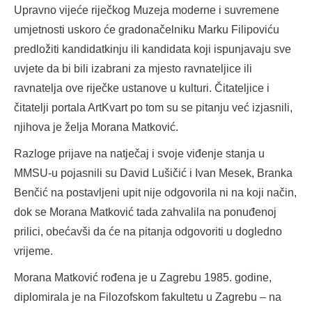
Upravno vijeće riječkog Muzeja moderne i suvremene
umjetnosti uskoro će gradonačelniku Marku Filipoviću
predložiti kandidatkinju ili kandidata koji ispunjavaju sve
uvjete da bi bili izabrani za mjesto ravnateljice ili
ravnatelja ove riječke ustanove u kulturi. Čitateljice i
čitatelji portala ArtKvart po tom su se pitanju već izjasnili,
njihova je želja Morana Matković.
Razloge prijave na natječaj i svoje viđenje stanja u
MMSU-u pojasnili su David Lušičić i Ivan Mesek, Branka
Benčić na postavljeni upit nije odgovorila ni na koji način,
dok se Morana Matković tada zahvalila na ponuđenoj
prilici, obećavši da će na pitanja odgovoriti u dogledno
vrijeme.
Morana Matković rođena je u Zagrebu 1985. godine,
diplomirala je na Filozofskom fakultetu u Zagrebu – na