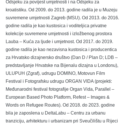
Odsjeku za povijest umjetnosti i na Odsjeku za
kroatistiku. Od 2009. do 2013. godine radila je u Muzeju
suvremene umjetnosti Zagreb (MSU). Od 2013. do 2016.
godine radila je kao kustosica i voditeljica privatne
kolekcije suvremene umjetnosti i izložbenog prostora
Lauba – Kuća za ljude i umjetnost. Od 2017. do 2019.
godine radila je kao nezavisna kustosica i producentica
za Hrvatsko dizajnersko društvo (Dan D / Plan D; LDB –
predstavljanje Hrvatske na Bijenalu dizajna u Londonu),
ULUPUH (Zgraf), udrugu DOMINO, Motovun Film
Festival i Fotografsku udrugu ORGAN VIDA (projekti:
Međunarodni festival fotografije Organ Vida, Parallel –
European Based Photo Platform, Refest – Images &
Words on Refugee Routes). Od 2018. do 2023. godine
bila je zaposlena u DeltaLabu – Centru za urbanu
tranziciju, arhitekturu i urbanizam pri Sveučilištu u Rijeci