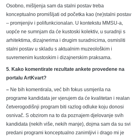
Osobno, mišljenja sam da stalni postav treba
konceptualno promišljati od početka kao (ne)stalni postav
– promjenjiv i polifunkcionalan. U kontekstu MMSU-a,
uopće ne sumnjam da će kustoski kolektiv, u suradnji s
arhitektima, dizajnerima i drugim suradnicima, osmisliti
stalni postav u skladu s aktualnim muzeološkim i
suvremenim kustoskim i dizajnerskim praksama.
5. Kako komentirate rezultate ankete provedene na
portalu ArtKvart?
–
Ne bih komentirala, već bih fokus usmjerila na
programe kandidata jer vjerujem da će kvalitetan i realan
četverogodišnji program biti razlog odluke koju donosi
osnivač. S obzirom na to da poznajem djelovanje svih
kandidata (nekih više, nekih manje), dojma sam da su svi
predani programi konceptualno zanimljivi i drago mi je