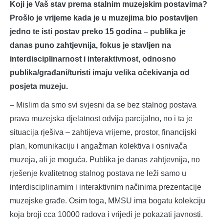
Koji je Vaš stav prema stalnim muzejskim postavima?
Prošlo je vrijeme kada je u muzejima bio postavljen
jedno te isti postav preko 15 godina – publika je
danas puno zahtjevnija, fokus je stavljen na
interdisciplinarnost i interaktivnost, odnosno
publika/građani/turisti imaju velika očekivanja od
posjeta muzeju.
– Mislim da smo svi svjesni da se bez stalnog postava
prava muzejska djelatnost odvija parcijalno, no i ta je
situacija rješiva – zahtijeva vrijeme, prostor, financijski
plan, komunikaciju i angažman kolektiva i osnivača
muzeja, ali je moguća. Publika je danas zahtjevnija, no
rješenje kvalitetnog stalnog postava ne leži samo u
interdisciplinarnim i interaktivnim načinima prezentacije
muzejske građe. Osim toga, MMSU ima bogatu kolekciju
koja broji cca 10000 radova i vrijedi je pokazati javnosti.