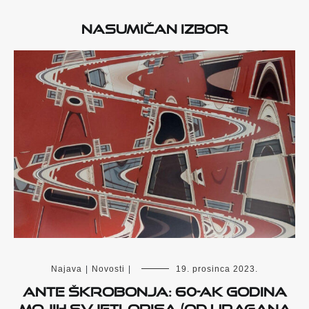
Nasumičan izbor
Najava
|
Novosti
|
19. prosinca 2023.
Ante Škrobonja: 60-ak godina
mojih svjetlopisa (Od Uragana