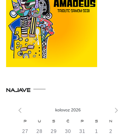
NAJAVE
kolovoz 2026
Kalendar
P
U
S
Č
P
S
N
od
0
0
0
0
0
0
0
27
28
29
30
31
1
2