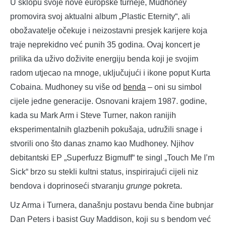
U sklopu svoje nove europske turneje, Mudhoney
promovira svoj aktualni album „Plastic Eternity“, ali
obožavatelje očekuje i neizostavni presjek karijere koja
traje neprekidno već punih 35 godina. Ovaj koncert je
prilika da uživo doživite energiju benda koji je svojim
radom utjecao na mnoge, uključujući i ikone poput Kurta
Cobaina. Mudhoney su više od
benda
– oni su simbol
cijele jedne generacije. Osnovani krajem 1987. godine,
kada su Mark Arm i Steve Turner, nakon ranijih
eksperimentalnih glazbenih pokušaja, udružili snage i
stvorili ono što danas znamo kao Mudhoney. Njihov
debitantski EP „Superfuzz Bigmuff“ te singl „Touch Me I’m
Sick“ brzo su stekli kultni status, inspirirajući cijeli niz
bendova i doprinoseći stvaranju
grunge
pokreta.
Uz Arma i Turnera, današnju postavu benda čine bubnjar
Dan Peters i basist Guy Maddison, koji su s bendom već