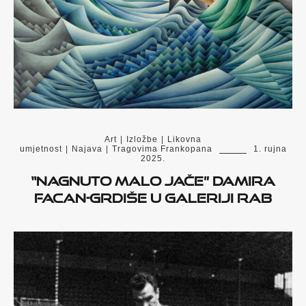
Art
|
Izložbe
|
Likovna
umjetnost
|
Najava
|
Tragovima Frankopana
1. rujna
2025.
“Nagnuto malo jače” Damira
Facan-Grdiše u Galeriji Rab