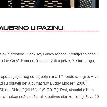
ijerno u Pazinu!
 ovih prostora, riječki My Buddy Moose, premijerno stiže u
nto the Grey”. Koncert će se održati u petak, 7. studenoga,
u reputaciju jednog od najboljih „malih“ bendova regije. Prve
 su objavili pet albuma: “My Buddy Moose” (2006.),
hine! Shine!” (2013.) i “IV” (2017.). Peti, aktualni album
olazi nakon nešto duže, ali kreativne stanke, i obilježava 20