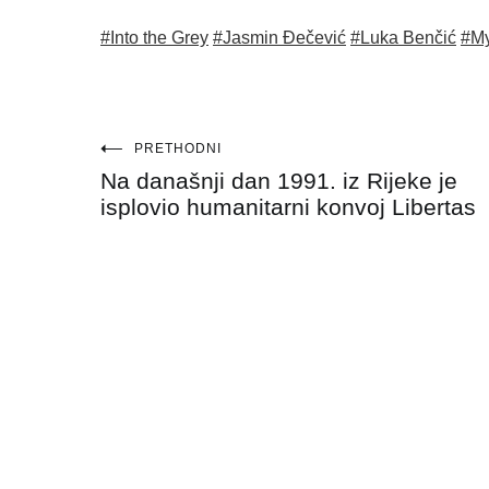
#Into the Grey
#Jasmin Đečević
#Luka Benčić
#M
Navigacija
PRETHODNI
Na današnji dan 1991. iz Rijeke je
objava
isplovio humanitarni konvoj Libertas