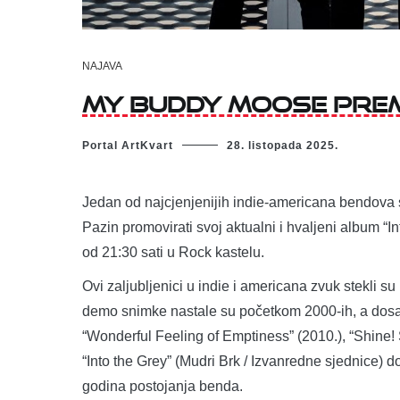
NAJAVA
My Buddy Moose prem
Portal ArtKvart
28. listopada 2025.
Jedan od najcjenjenijih indie-americana bendova s
Pazin promovirati svoj aktualni i hvaljeni album “I
od 21:30 sati u Rock kastelu.
Ovi zaljubljenici u indie i americana zvuk stekli s
demo snimke nastale su početkom 2000-ih, a dosad
“Wonderful Feeling of Emptiness” (2010.), “Shine! S
“Into the Grey” (Mudri Brk / Izvanredne sjednice) d
godina postojanja benda.