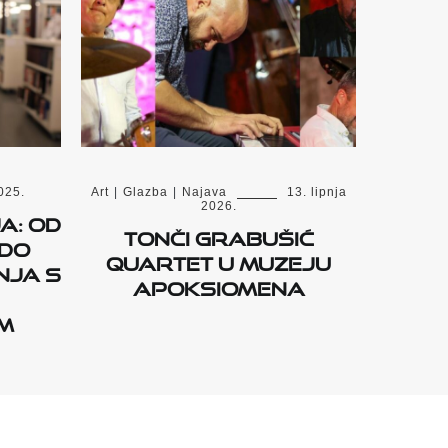
025.
Art
|
Glazba
|
Najava
13. lipnja
2026.
a: Od
Tonči Grabušić
 do
Quartet u Muzeju
nja s
Apoksiomena
om