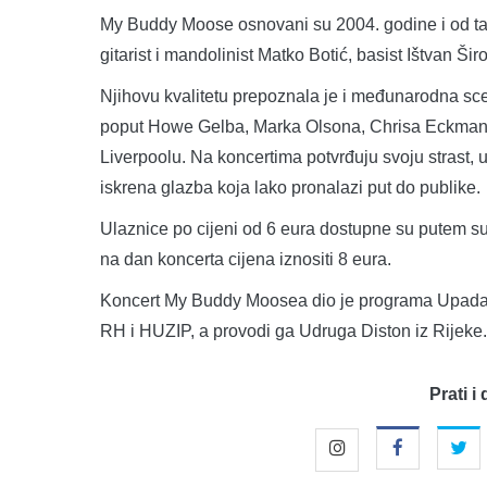
My Buddy Moose osnovani su 2004. godine i od tada 
gitarist i mandolinist Matko Botić, basist Ištvan Ši
Njihovu kvalitetu prepoznala je i međunarodna sce
poput Howe Gelba, Marka Olsona, Chrisa Eckmana i 
Liverpoolu. Na koncertima potvrđuju svoju strast, u
iskrena glazba koja lako pronalazi put do publike.
Ulaznice po cijeni od 6 eura dostupne su putem su
na dan koncerta cijena iznositi 8 eura.
Koncert My Buddy Moosea dio je programa Upadaj u 
RH i HUZIP, a provodi ga Udruga Diston iz Rijeke.
Prati i 