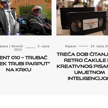
ajava
|
Novosti
3. rujna
Najava
24. rujna 2
2024.
Treća dob čitanj
ent 010 – Trubač
retro ćakule
ek trubi parput”
kreativnog pisa
na Krku
umjetnom
inteligencij