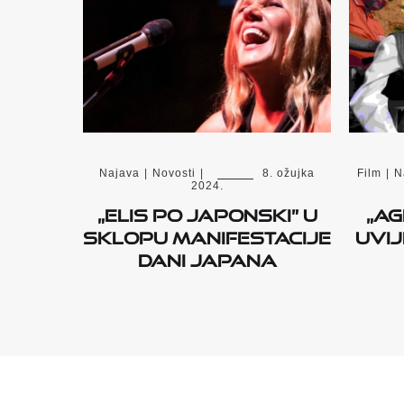
Najava
|
Novosti
|
8. ožujka
Film
|
N
2024.
„Elis po Japonski” u
„Ag
sklopu manifestacije
uvij
Dani Japana