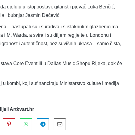
djeluju u istoj postavi: gitarist i pjevač Luka Benčić,
rola i bubnjar Jasmin Đečević.
na – nastupali su i surađivali s istaknutim glazbenicima
M. Warda, a svirali su diljem regije te u Londonu i
igranost i autentičnost, bez suvišnih ukrasa – samo čista,
stava Core Event ili u Dallas Music Shopu Rijeka, dok će
kombi, koji sufinanciraju Ministarstvo kulture i medija
dijeli Artkvart.hr