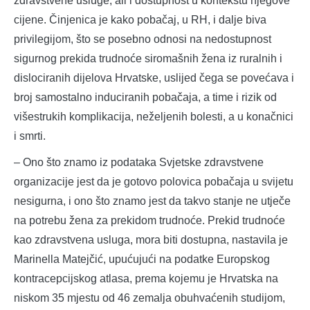
zdravstvene usluge, ali i dostupnost u kontekstu njegove
cijene. Činjenica je kako pobačaj, u RH, i dalje biva
privilegijom, što se posebno odnosi na nedostupnost
sigurnog prekida trudnoće siromašnih žena iz ruralnih i
dislociranih dijelova Hrvatske, uslijed čega se povećava i
broj samostalno induciranih pobačaja, a time i rizik od
višestrukih komplikacija, neželjenih bolesti, a u konačnici
i smrti.
– Ono što znamo iz podataka Svjetske zdravstvene
organizacije jest da je gotovo polovica pobačaja u svijetu
nesigurna, i ono što znamo jest da takvo stanje ne utječe
na potrebu žena za prekidom trudnoće. Prekid trudnoće
kao zdravstvena usluga, mora biti dostupna, nastavila je
Marinella Matejčić, upućujući na podatke Europskog
kontracepcijskog atlasa, prema kojemu je Hrvatska na
niskom 35 mjestu od 46 zemalja obuhvaćenih studijom,