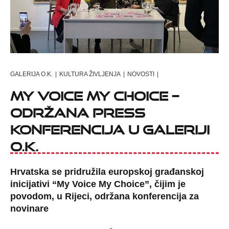
GALERIJA O.K.
|
KULTURA ŽIVLJENJA
|
NOVOSTI
|
My Voice My Choice –
održana press
konferencija u Galeriji
O.K.
Hrvatska se pridružila europskoj građanskoj
inicijativi “My Voice My Choice”, čijim je
povodom, u Rijeci, održana konferencija za
novinare