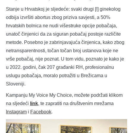
Stanje u Hrvatskoj je sljedeće: svaki drugi [!] ginekolog
odbija izvršiti abortus zbog priziva savjesti, a 50%
hrvatskih bolnica ne nudi višestruke opcije pobačaja,
unatoč činjenici da za siguran pobačaj postoje različite
metode. Posebno je zabrinjavajuća činjenica, kako zbog
netransparentnosti, točan točan broj ustanova koje ne
vrše pobačaj, nije poznat. U tom vidu, poznato je kako je
u 2022. godini, čak 207 građanki RH, profesionalnu
uslugu pobačaja, moralo potražiti u Brežicama u
Sloveniji.
Kampanju My Voice My Choice, možete podržati klikom
na sljedeći
link
, te zapratiti na društvenim mrežama
Instagram
i
Facebook
.