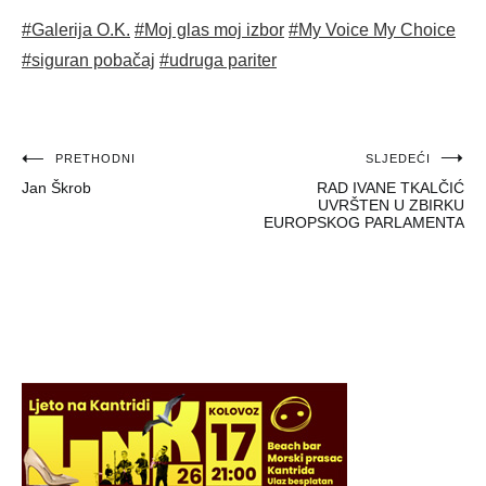
#Galerija O.K.
#Moj glas moj izbor
#My Voice My Choice
#siguran pobačaj
#udruga pariter
Navigacija
PRETHODNI
SLJEDEĆI
Jan Škrob
RAD IVANE TKALČIĆ
objava
UVRŠTEN U ZBIRKU
EUROPSKOG PARLAMENTA