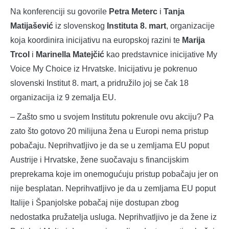
Na konferenciji su govorile
Petra Meterc
i
Tanja
Matijašević
iz slovenskog
Instituta 8. mart
, organizacije
koja koordinira inicijativu na europskoj razini te
Marija
Trcol
i
Marinella Matejčić
kao predstavnice inicijative My
Voice My Choice iz Hrvatske. Inicijativu je pokrenuo
slovenski Institut 8. mart, a pridružilo joj se čak 18
organizacija iz 9 zemalja EU.
– Zašto smo u svojem Institutu pokrenule ovu akciju? Pa
zato što gotovo 20 milijuna žena u Europi nema pristup
pobačaju. Neprihvatljivo je da se u zemljama EU poput
Austrije i Hrvatske, žene suočavaju s financijskim
preprekama koje im onemogućuju pristup pobačaju jer on
nije besplatan. Neprihvatljivo je da u zemljama EU poput
Italije i Španjolske pobačaj nije dostupan zbog
nedostatka pružatelja usluga. Neprihvatljivo je da žene iz