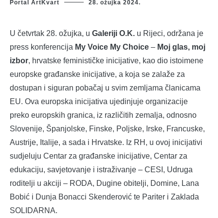
Portal ArtKvart
28. ožujka 2024.
U četvrtak 28. ožujka, u
Galeriji O.K.
u Rijeci, održana je
press konferencija
My Voice My Choice
–
Moj glas, moj
izbor
, hrvatske feminističke inicijative, kao dio istoimene
europske građanske inicijative, a koja se zalaže za
dostupan i siguran pobačaj u svim zemljama članicama
EU. Ova europska inicijativa ujedinjuje organizacije
preko europskih granica, iz različitih zemalja, odnosno
Slovenije, Španjolske, Finske, Poljske, Irske, Francuske,
Austrije, Italije, a sada i Hrvatske. Iz RH, u ovoj inicijativi
sudjeluju Centar za građanske inicijative, Centar za
edukaciju, savjetovanje i istraživanje – CESI, Udruga
roditelji u akciji – RODA, Dugine obitelji, Domine, Lana
Bobić i Dunja Bonacci Skenderović te Pariter i Zaklada
SOLIDARNA.