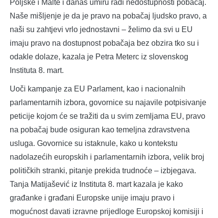
Poljske i Malte i danas umiru radi nedostupnosti pobačaj.
Naše mišljenje je da je pravo na pobačaj ljudsko pravo, a
naši su zahtjevi vrlo jednostavni – želimo da svi u EU
imaju pravo na dostupnost pobačaja bez obzira tko su i
odakle dolaze, kazala je Petra Meterc iz slovenskog
Instituta 8. mart.
Uoči kampanje za EU Parlament, kao i nacionalnih
parlamentarnih izbora, govornice su najavile potpisivanje
peticije kojom će se tražiti da u svim zemljama EU, pravo
na pobačaj bude osiguran kao temeljna zdravstvena
usluga. Govornice su istaknule, kako u kontekstu
nadolazećih europskih i parlamentarnih izbora, velik broj
političkih stranki, pitanje prekida trudnoće – izbjegava.
Tanja Matijašević iz Instituta 8. mart kazala je kako
građanke i građani Europske unije imaju pravo i
mogućnost davati izravne prijedloge Europskoj komisiji i