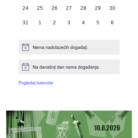
DOGAĐAJI,
DOGAĐAJI,
DOGAĐAJI,
DOGAĐAJI,
DOGAĐAJI,
DOGAĐAJI,
DOGAĐAJI
0
0
0
0
0
0
0
24
25
26
27
28
29
30
DOGAĐAJI,
DOGAĐAJI,
DOGAĐAJI,
DOGAĐAJI,
DOGAĐAJI,
DOGAĐAJI,
DOGAĐAJI
0
0
0
0
0
0
0
31
1
2
3
4
5
6
DOGAĐAJI,
DOGAĐAJI,
DOGAĐAJI,
DOGAĐAJI,
DOGAĐAJI,
DOGAĐAJI,
DOGAĐAJI
Nema nadolazećih događaji.
Na današnji dan nema događanja.
Pogledaj kalendar