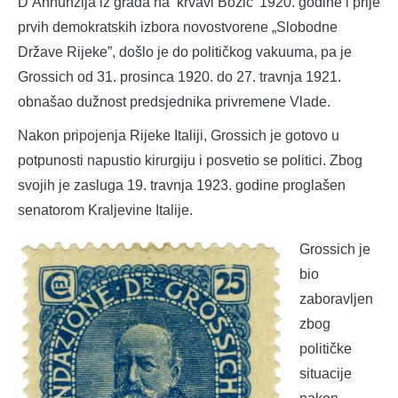
D’Annunzija iz grada na ‘krvavi Božić’ 1920. godine i prije
prvih demokratskih izbora novostvorene „Slobodne
Države Rijeke”, došlo je do političkog vakuuma, pa je
Grossich od 31. prosinca 1920. do 27. travnja 1921.
obnašao dužnost predsjednika privremene Vlade.
Nakon pripojenja Rijeke Italiji, Grossich je gotovo u
potpunosti napustio kirurgiju i posvetio se politici. Zbog
svojih je zasluga 19. travnja 1923. godine proglašen
senatorom Kraljevine Italije.
Grossich je
bio
zaboravljen
zbog
političke
situacije