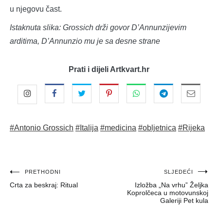
u njegovu čast.
Istaknuta slika: Grossich drži govor D’Annunzijevim
arditima, D’Annunzio mu je sa desne strane
Prati i dijeli Artkvart.hr
#Antonio Grossich
#Italija
#medicina
#obljetnica
#Rijeka
Navigacija
PRETHODNI
SLJEDEĆI
Crta za beskraj: Ritual
Izložba „Na vrhu” Željka
objava
Koprolčeca u motovunskoj
Galeriji Pet kula