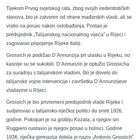
Tijekom Prvog svjetskog rata, zbog svojih iredentističkih
stavova, bio je zatvoren od strane mađarskih vlasti, ali se
vratio na posao nakon oslobađanja. Postao je
predsjednik „Talijanskog nacionalnog vijeća” u Rijeci i
zagovarao pripojenje Rijeke Italiji.
Grossich je podržao D’Annunzija pri ulasku u Rijeku, no
kasnije su se sukobili. D’Annunzio je optužio Grossicha
za suradnju s talijanskom vladom, što je dovelo do
talijanske vojne intervencije i završetka D’Annunzijeve
vladavine u Rijeci.
Grossich je bio privremeni predsjednik vlade Rijeke i
sudjelovao u talijansko-riječkoj politici do smrti 1926.
godine. Pokopan je na groblju Kozala, a njegov sin
Ruggiero nastavio je njegov posao u bolnici. Godine
1936. riječka gimnazija dobila je naziv „Antonio Grossich”