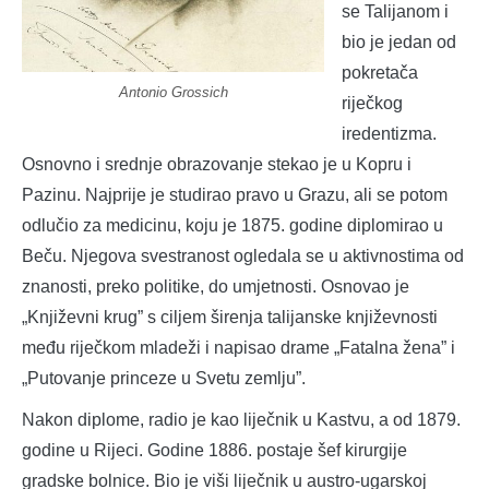
se Talijanom i
bio je jedan od
pokretača
Antonio Grossich
riječkog
iredentizma.
Osnovno i srednje obrazovanje stekao je u Kopru i
Pazinu. Najprije je studirao pravo u Grazu, ali se potom
odlučio za medicinu, koju je 1875. godine diplomirao u
Beču. Njegova svestranost ogledala se u aktivnostima od
znanosti, preko politike, do umjetnosti. Osnovao je
„Književni krug” s ciljem širenja talijanske književnosti
među riječkom mladeži i napisao drame „Fatalna žena” i
„Putovanje princeze u Svetu zemlju”.
Nakon diplome, radio je kao liječnik u Kastvu, a od 1879.
godine u Rijeci. Godine 1886. postaje šef kirurgije
gradske bolnice. Bio je viši liječnik u austro-ugarskoj