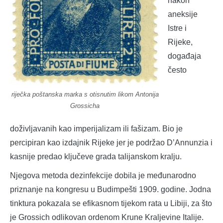
nakon
aneksije
Istre i
Rijeke,
događaja
često
riječka poštanska marka s otisnutim likom Antonija
Grossicha
doživljavanih kao imperijalizam ili fašizam. Bio je
percipiran kao izdajnik Rijeke jer je podržao D’Annunzia i
kasnije predao ključeve grada talijanskom kralju.
Njegova metoda dezinfekcije dobila je međunarodno
priznanje na kongresu u Budimpešti 1909. godine. Jodna
tinktura pokazala se efikasnom tijekom rata u Libiji, za što
je Grossich odlikovan ordenom Krune Kraljevine Italije.