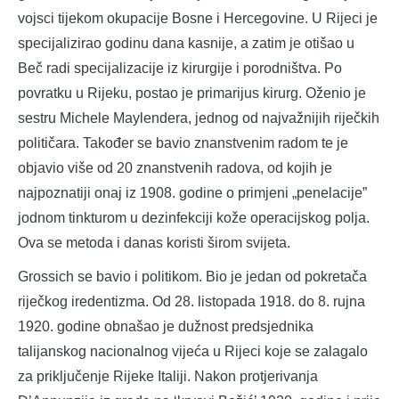
vojsci tijekom okupacije Bosne i Hercegovine. U Rijeci je
specijalizirao godinu dana kasnije, a zatim je otišao u
Beč radi specijalizacije iz kirurgije i porodništva. Po
povratku u Rijeku, postao je primarijus kirurg. Oženio je
sestru Michele Maylendera, jednog od najvažnijih riječkih
političara. Također se bavio znanstvenim radom te je
objavio više od 20 znanstvenih radova, od kojih je
najpoznatiji onaj iz 1908. godine o primjeni „penelacije”
jodnom tinkturom u dezinfekciji kože operacijskog polja.
Ova se metoda i danas koristi širom svijeta.
Grossich se bavio i politikom. Bio je jedan od pokretača
riječkog iredentizma. Od 28. listopada 1918. do 8. rujna
1920. godine obnašao je dužnost predsjednika
talijanskog nacionalnog vijeća u Rijeci koje se zalagalo
za priključenje Rijeke Italiji. Nakon protjerivanja