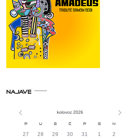
NAJAVE
kolovoz 2026
Kalendar
P
U
S
Č
P
S
N
od
0
0
0
0
0
0
0
27
28
29
30
31
1
2