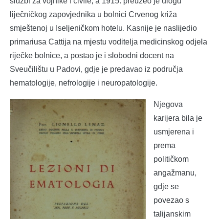
službi za vojnike i civile, a 1915. preuzeo je ulogu
liječničkog zapovjednika u bolnici Crvenog križa
smještenoj u Iseljeničkom hotelu. Kasnije je naslijedio
primariusa Cattija na mjestu voditelja medicinskog odjela
riječke bolnice, a postao je i slobodni docent na
Sveučilištu u Padovi, gdje je predavao iz područja
hematologije, nefrologije i neuropatologije.
Njegova
karijera bila je
usmjerena i
prema
političkom
angažmanu,
gdje se
povezao s
talijanskim