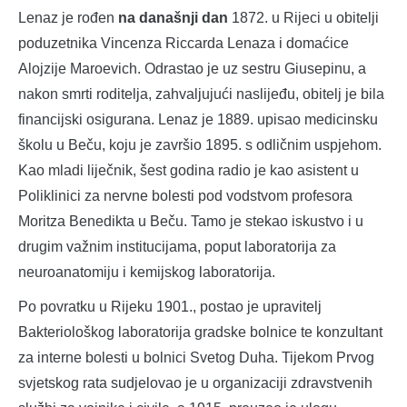
Lenaz je rođen
na današnji dan
1872. u Rijeci u obitelji
poduzetnika Vincenza Riccarda Lenaza i domaćice
Alojzije Maroevich. Odrastao je uz sestru Giusepinu, a
nakon smrti roditelja, zahvaljujući naslijeđu, obitelj je bila
financijski osigurana. Lenaz je 1889. upisao medicinsku
školu u Beču, koju je završio 1895. s odličnim uspjehom.
Kao mladi liječnik, šest godina radio je kao asistent u
Poliklinici za nervne bolesti pod vodstvom profesora
Moritza Benedikta u Beču. Tamo je stekao iskustvo i u
drugim važnim institucijama, poput laboratorija za
neuroanatomiju i kemijskog laboratorija.
Po povratku u Rijeku 1901., postao je upravitelj
Bakteriološkog laboratorija gradske bolnice te konzultant
za interne bolesti u bolnici Svetog Duha. Tijekom Prvog
svjetskog rata sudjelovao je u organizaciji zdravstvenih