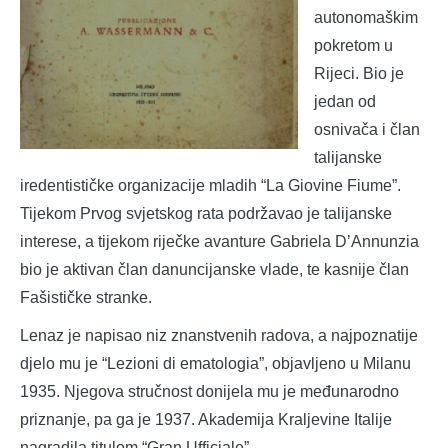
autonomaškim
pokretom u
Rijeci. Bio je
jedan od
osnivača i član
talijanske
iredentističke organizacije mladih “La Giovine Fiume”.
Tijekom Prvog svjetskog rata podržavao je talijanske
interese, a tijekom riječke avanture Gabriela D’Annunzia
bio je aktivan član danuncijanske vlade, te kasnije član
Fašističke stranke.
Lenaz je napisao niz znanstvenih radova, a najpoznatije
djelo mu je “Lezioni di ematologia”, objavljeno u Milanu
1935. Njegova stručnost donijela mu je međunarodno
priznanje, pa ga je 1937. Akademija Kraljevine Italije
nagradila titulom “Gran Ufficiale”.