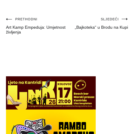
Navigacija
PRETHODNI
SLJEDEĆI
Art Kamp Empeduja: Umjetnost
„Bajkoteka“ u Brodu na Kupi
objava
življenja