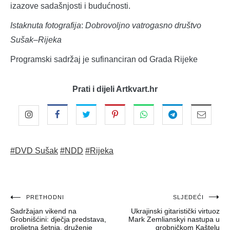
izazove sadašnjosti i budućnosti.
Istaknuta fotografija
:
Dobrovoljno vatrogasno društvo
Sušak
–
Rijeka
Programski sadržaj je sufinanciran od Grada Rijeke
Prati i dijeli Artkvart.hr
#DVD Sušak
#NDD
#Rijeka
Navigacija
PRETHODNI
SLJEDEĆI
Sadržajan vikend na
Ukrajinski gitaristički virtuoz
objava
Grobnišćini: dječja predstava,
Mark Zemlianskyi nastupa u
proljetna šetnja, druženje
grobničkom Kaštelu