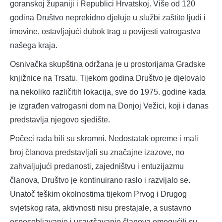
goranskoj županiji i Republici Hrvatskoj. Više od 120
godina Društvo neprekidno djeluje u službi zaštite ljudi i
imovine, ostavljajući dubok trag u povijesti vatrogastva
našega kraja.
Osnivačka skupština održana je u prostorijama Gradske
knjižnice na Trsatu. Tijekom godina Društvo je djelovalo
na nekoliko različitih lokacija, sve do 1975. godine kada
je izgrađen vatrogasni dom na Donjoj Vežici, koji i danas
predstavlja njegovo sjedište.
Počeci rada bili su skromni. Nedostatak opreme i mali
broj članova predstavljali su značajne izazove, no
zahvaljujući predanosti, zajedništvu i entuzijazmu
članova, Društvo je kontinuirano raslo i razvijalo se.
Unatoč teškim okolnostima tijekom Prvog i Drugog
svjetskog rata, aktivnosti nisu prestajale, a sustavno
osposobljavanje i usavršavanje članova omogućili su