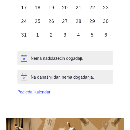
DOGAĐAJI,
DOGAĐAJI,
DOGAĐAJI,
DOGAĐAJI,
DOGAĐAJI,
DOGAĐAJI,
DOGAĐAJI
0
0
0
0
0
0
0
17
18
19
20
21
22
23
DOGAĐAJI,
DOGAĐAJI,
DOGAĐAJI,
DOGAĐAJI,
DOGAĐAJI,
DOGAĐAJI,
DOGAĐAJI
0
0
0
0
0
0
0
24
25
26
27
28
29
30
DOGAĐAJI,
DOGAĐAJI,
DOGAĐAJI,
DOGAĐAJI,
DOGAĐAJI,
DOGAĐAJI,
DOGAĐAJI
0
0
0
0
0
0
0
31
1
2
3
4
5
6
DOGAĐAJI,
DOGAĐAJI,
DOGAĐAJI,
DOGAĐAJI,
DOGAĐAJI,
DOGAĐAJI,
DOGAĐAJI
Nema nadolazećih događaji.
Na današnji dan nema događanja.
Pogledaj kalendar