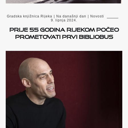
Gradska knjižnica Rijeka
|
Na današnji dan
|
Novosti
9. lipnja 2024.
Prije 55 godina Rijekom počeo
prometovati prvi bibliobus