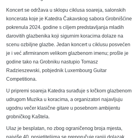
Koncert se održava u sklopu ciklusa soareja, salonskih
koncerata koje je Katedra Čakavskog sabora Grobnišćine
pokrenula 2024. godine s ciljem predstavljanja mladih
darovitih glazbenika koji sigurnim koracima dolaze na
scenu ozbiljne glazbe. Jedan koncert u ciklusu posvećen
je i već afirmiranom velikom glazbenom imenu; prošle je
godine tako na Grobniku nastupio Tomasz
Radzieszewski, pobjednik Luxembourg Guitar
Competitiona.
U pripremi soareja Katedra surađuje s krčkom glazbenom
udrugom Muzika u koracima, a organizatori najavljuju
ugodnu večer klasične gitare u posebnom ambijentu
grobničkog Kaštela.
Ulaz je besplatan, no zbog ograničenog broja mjesta,
najviše 40, posjetiteljima se preporučuje raniji dolazak.