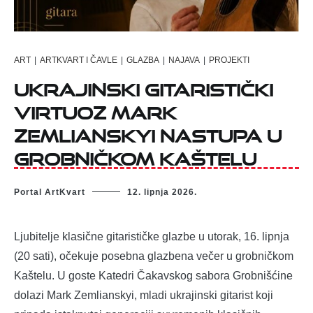
ART
|
ARTKVART I ČAVLE
|
GLAZBA
|
NAJAVA
|
PROJEKTI
Ukrajinski gitaristički
virtuoz Mark
Zemlianskyi nastupa u
grobničkom Kaštelu
Portal ArtKvart
12. lipnja 2026.
Ljubitelje klasične gitarističke glazbe u utorak, 16. lipnja
(20 sati), očekuje posebna glazbena večer u grobničkom
Kaštelu. U goste Katedri Čakavskog sabora Grobnišćine
dolazi Mark Zemlianskyi, mladi ukrajinski gitarist koji