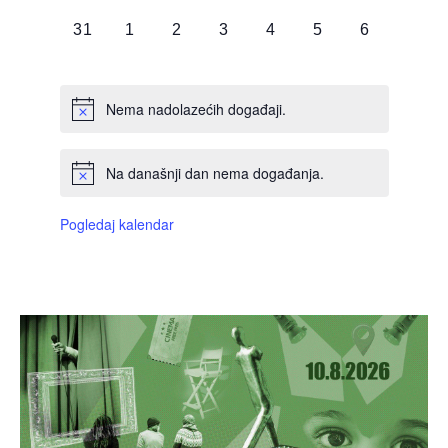
DOGAĐAJI,
DOGAĐAJI,
DOGAĐAJI,
DOGAĐAJI,
DOGAĐAJI,
DOGAĐAJI,
DOGAĐAJI
0
0
0
0
0
0
0
31
1
2
3
4
5
6
DOGAĐAJI,
DOGAĐAJI,
DOGAĐAJI,
DOGAĐAJI,
DOGAĐAJI,
DOGAĐAJI,
DOGAĐAJI
Nema nadolazećih događaji.
Na današnji dan nema događanja.
Pogledaj kalendar