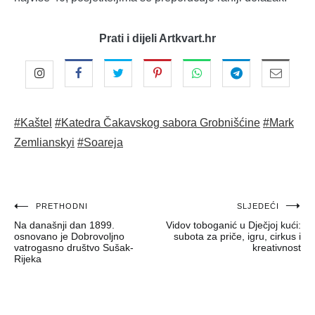
Prati i dijeli Artkvart.hr
#Kaštel
#Katedra Čakavskog sabora Grobnišćine
#Mark
Zemlianskyi
#Soareja
Navigacija
PRETHODNI
SLJEDEĆI
Na današnji dan 1899.
Vidov toboganić u Dječjoj kući:
objava
osnovano je Dobrovoljno
subota za priče, igru, cirkus i
vatrogasno društvo Sušak-
kreativnost
Rijeka