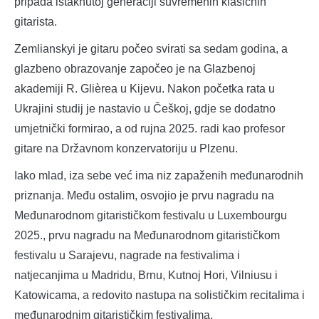
pripada istaknutoj generaciji suvremenih klasičnih
gitarista.
Zemlianskyi je gitaru počeo svirati sa sedam godina, a
glazbeno obrazovanje započeo je na Glazbenoj
akademiji R. Glièrea u Kijevu. Nakon početka rata u
Ukrajini studij je nastavio u Češkoj, gdje se dodatno
umjetnički formirao, a od rujna 2025. radi kao profesor
gitare na Državnom konzervatoriju u Plzenu.
Iako mlad, iza sebe već ima niz zapaženih međunarodnih
priznanja. Među ostalim, osvojio je prvu nagradu na
Međunarodnom gitarističkom festivalu u Luxembourgu
2025., prvu nagradu na Međunarodnom gitarističkom
festivalu u Sarajevu, nagrade na festivalima i
natjecanjima u Madridu, Brnu, Kutnoj Hori, Vilniusu i
Katowicama, a redovito nastupa na solističkim recitalima i
međunarodnim gitarističkim festivalima.